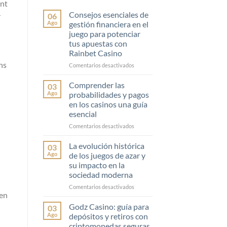
ent
Consejos esenciales de
06
r
Ago
gestión financiera en el
juego para potenciar
tus apuestas con
Rainbet Casino
ns
en
Comentarios desactivados
Consejos
esenciales
Comprender las
03
de
Ago
probabilidades y pagos
gestión
en los casinos una guía
financiera
esencial
en
el
en
Comentarios desactivados
juego
Comprender
para
las
La evolución histórica
03
potenciar
probabilidades
Ago
de los juegos de azar y
tus
y
su impacto en la
apuestas
pagos
sociedad moderna
con
en
Rainbet
los
en
Comentarios desactivados
 en
Casino
casinos
La
una
evolución
Godz Casino: guía para
03
guía
histórica
Ago
depósitos y retiros con
esencial
de
criptomonedas seguras