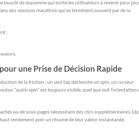
ne boucle de dopamine qui incite les utilisateurs à revenir pour plu
dans des sessions marathon qui se terminent souvent par de la
ent.
joueurs.
 pour une Prise de Décision Rapide
éduction de la friction : un seul tap déclenche un spin, un curseur
bouton “quick‑spin” est toujours visible, quel que soit l’orientation
achés ou de sous‑pages nécessitant des clics supplémentaires. L’é
à haut rendement avec un résumé de leur valeur instantanée.