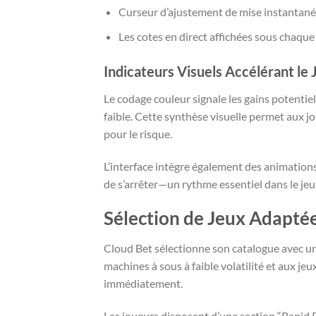
Curseur d’ajustement de mise instantané
Les cotes en direct affichées sous chaque 
Indicateurs Visuels Accélérant le 
Le codage couleur signale les gains potentie
faible. Cette synthèse visuelle permet aux j
pour le risque.
L’interface intègre également des animations 
de s’arrêter—un rythme essentiel dans le jeu
Sélection de Jeux Adaptée
Cloud Bet sélectionne son catalogue avec un
machines à sous à faible volatilité et aux je
immédiatement.
Les joueurs disposent d’une section “Rapid 