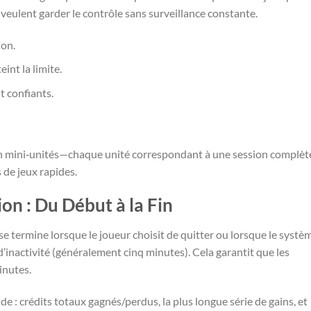
 veulent garder le contrôle sans surveillance constante.
ion.
int la limite.
 confiants.
 en mini‑unités—chaque unité correspondant à une session complè
 de jeux rapides.
ion : Du Début à la Fin
e termine lorsque le joueur choisit de quitter ou lorsque le systè
nactivité (généralement cinq minutes). Cela garantit que les
inutes.
de : crédits totaux gagnés/perdus, la plus longue série de gains, et