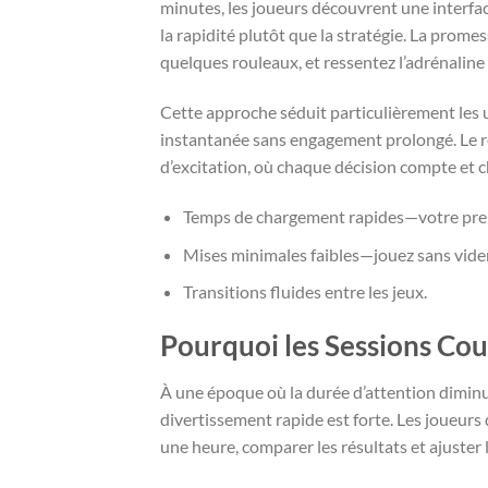
minutes, les joueurs découvrent une interface
la rapidité plutôt que la stratégie. La prom
quelques rouleaux, et ressentez l’adrénalin
Cette approche séduit particulièrement les u
instantanée sans engagement prolongé. Le r
d’excitation, où chaque décision compte et c
Temps de chargement rapides—votre prem
Mises minimales faibles—jouez sans vider 
Transitions fluides entre les jeux.
Pourquoi les Sessions Cou
À une époque où la durée d’attention diminu
divertissement rapide est forte. Les joueurs
une heure, comparer les résultats et ajuster 