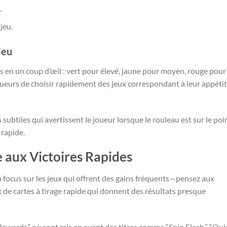
.
jeu.
Jeu
ls en un coup d’œil : vert pour élevé, jaune pour moyen, rouge pour
oueurs de choisir rapidement des jeux correspondant à leur appétit
subtiles qui avertissent le joueur lorsque le rouleau est sur le poi
 rapide.
 aux Victoires Rapides
 focus sur les jeux qui offrent des gains fréquents—pensez aux
ux de cartes à tirage rapide qui donnent des résultats presque
Rewards” où sont mis en avant des titres comme “Spin Flash,” “Qui