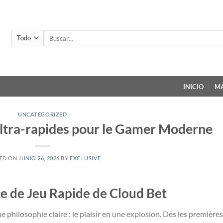
Buscar
por:
INICIO
M
UNCATEGORIZED
ultra-rapides pour le Gamer Moderne
ED ON
JUNIO 26, 2026
BY
EXCLUSIVE
ce de Jeu Rapide de Cloud Bet
philosophie claire : le plaisir en une explosion. Dès les premières