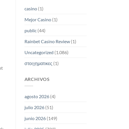
casino
(1)
Mejor Casino
(1)
public
(44)
Rainbet Casino Review
(1)
Uncategorized
(1.086)
στοιχηματικες
(1)
nt
ARCHIVOS
agosto 2026
(4)
julio 2026
(51)
junio 2026
(149)
ck