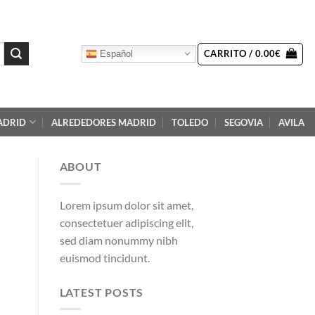
CARRITO /
0.00
€
Español
ADRID
ALREDEDORES MADRID
TOLEDO
SEGOVIA
AVILA
ABOUT
Lorem ipsum dolor sit amet,
consectetuer adipiscing elit,
sed diam nonummy nibh
euismod tincidunt.
LATEST POSTS