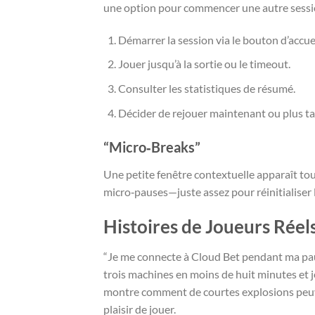
une option pour commencer une autre sess
Démarrer la session via le bouton d’accuei
Jouer jusqu’à la sortie ou le timeout.
Consulter les statistiques de résumé.
Décider de rejouer maintenant ou plus ta
“Micro‑Breaks”
Une petite fenêtre contextuelle apparaît tou
micro‑pauses—juste assez pour réinitialiser
Histoires de Joueurs Réel
“Je me connecte à Cloud Bet pendant ma paus
trois machines en moins de huit minutes et 
montre comment de courtes explosions peuven
plaisir de jouer.