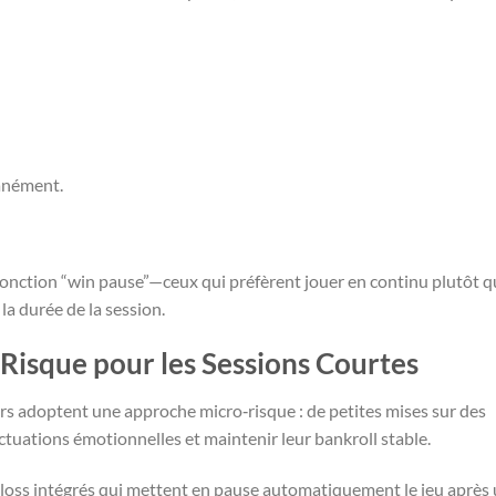
anément.
 fonction “win pause”—ceux qui préfèrent jouer en continu plutôt 
a durée de la session.
 Risque pour les Sessions Courtes
urs adoptent une approche micro‑risque : de petites mises sur des
uctuations émotionnelles et maintenir leur bankroll stable.
‑loss intégrés qui mettent en pause automatiquement le jeu après