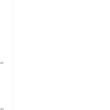
que
 un