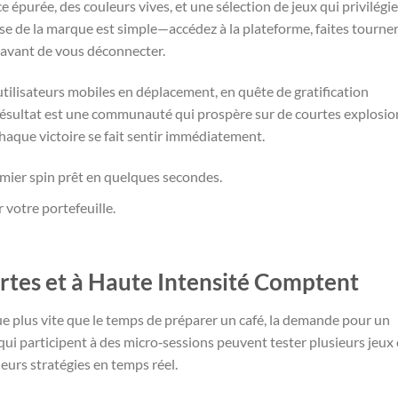
 épurée, des couleurs vives, et une sélection de jeux qui privilégi
esse de la marque est simple—accédez à la plateforme, faites tourne
e avant de vous déconnecter.
tilisateurs mobiles en déplacement, en quête de gratification
ésultat est une communauté qui prospère sur de courtes explosio
haque victoire se fait sentir immédiatement.
ier spin prêt en quelques secondes.
votre portefeuille.
rtes et à Haute Intensité Comptent
e plus vite que le temps de préparer un café, la demande pour un
 qui participent à des micro‑sessions peuvent tester plusieurs jeux
leurs stratégies en temps réel.