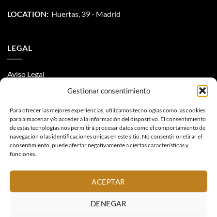
LOCATION:
Huertas, 39 - Madrid
LEGAL
Aviso Legal
Gestionar consentimiento
Condiciones y privacidad
Para ofrecer las mejores experiencias, utilizamos tecnologías como las cookies
Política de Cookies
para almacenar y/o acceder a la información del dispositivo. El consentimiento
de estas tecnologías nos permitirá procesar datos como el comportamiento de
navegación o las identificaciones únicas en este sitio. No consentir o retirar el
consentimiento, puede afectar negativamente a ciertas características y
funciones.
ACEPTAR
Visa
American
MasterCard
PayPal
Express
Copyright 2026 ©
Iniciativas Especiales
DENEGAR