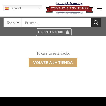
Saltar
al
Español
contenido
Buscar
por:
CARRITO /
0.00
€
Tu carrito está vacío.
VOLVER A LA TIENDA