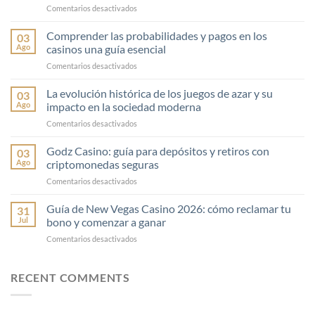
en
Comentarios desactivados
Consejos
esenciales
Comprender las probabilidades y pagos en los
03
de
Ago
casinos una guía esencial
gestión
en
Comentarios desactivados
financiera
Comprender
en
las
La evolución histórica de los juegos de azar y su
el
03
probabilidades
juego
Ago
impacto en la sociedad moderna
y
para
en
Comentarios desactivados
pagos
potenciar
La
en
tus
evolución
Godz Casino: guía para depósitos y retiros con
los
03
apuestas
histórica
casinos
Ago
criptomonedas seguras
con
de
una
Rainbet
en
Comentarios desactivados
los
guía
Casino
Godz
juegos
esencial
Casino:
Guía de New Vegas Casino 2026: cómo reclamar tu
de
31
guía
azar
Jul
bono y comenzar a ganar
para
y
en
Comentarios desactivados
depósitos
su
Guía
y
impacto
de
retiros
en
New
RECENT COMMENTS
con
la
Vegas
criptomonedas
sociedad
Casino
seguras
moderna
2026: