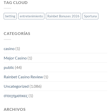
TAG CLOUD
cómo
reclamar
tu
bono
betting
entretenimiento
Rainbet Bonuses 2026
Sportuna
y
comenzar
a
ganar
CATEGORÍAS
casino
(1)
Mejor Casino
(1)
public
(44)
Rainbet Casino Review
(1)
Uncategorized
(1.086)
στοιχηματικες
(1)
ARCHIVOS