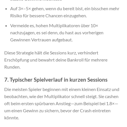
Auf 3×–5× gehen, wenn du bereit bist, ein bisschen mehr
Risiko für bessere Chancen einzugehen.
Vermeide es, hohen Multiplikatoren über 10×
nachzujagen, es sei denn, du hast aus vorherigen
Gewinnen Vertrauen aufgebaut.
Diese Strategie hält die Sessions kurz, verhindert
Erschöpfung und bewahrt deine Bankroll für mehrere
Runden.
7. Typischer Spielverlauf in kurzen Sessions
Die meisten Spieler beginnen mit einem kleinen Einsatz und
beobachten, wie der Multiplikator schnell steigt. Sie cashen
oft beim ersten spürbaren Anstieg—zum Beispiel bei 1.8×—
um einen Gewinn zu sichern, bevor der Crash eintreten
könnte.