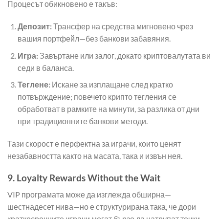
Процесът обикновено е такъв:
Депозит:
Трансфер на средства мигновено чрез
вашия портфейл—без банкови забавяния.
Игра:
Завъртане или залог, докато криптовалутата ви
седи в баланса.
Теглене:
Искане за изплащане след кратко
потвърждение; повечето крипто тегления се
обработват в рамките на минути, за разлика от дни
при традиционните банкови методи.
Тази скорост е перфектна за играчи, които ценят
незабавността както на масата, така и извън нея.
9. Loyalty Rewards Without the Wait
VIP програмата може да изглежда обширна—
шестнадесет нива—но е структурирана така, че дори
краткосрочните играчи могат бързо да натрупат точки.