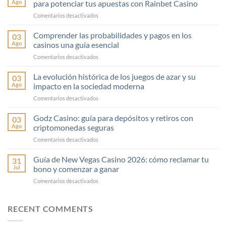
Ago
para potenciar tus apuestas con Rainbet Casino
en
Comentarios desactivados
Consejos
esenciales
Comprender las probabilidades y pagos en los
03
de
Ago
casinos una guía esencial
gestión
en
Comentarios desactivados
financiera
Comprender
en
las
La evolución histórica de los juegos de azar y su
el
03
probabilidades
juego
Ago
impacto en la sociedad moderna
y
para
en
Comentarios desactivados
pagos
potenciar
La
en
tus
evolución
Godz Casino: guía para depósitos y retiros con
los
03
apuestas
histórica
casinos
Ago
criptomonedas seguras
con
de
una
Rainbet
en
Comentarios desactivados
los
guía
Casino
Godz
juegos
esencial
Casino:
Guía de New Vegas Casino 2026: cómo reclamar tu
de
31
guía
azar
Jul
bono y comenzar a ganar
para
y
en
Comentarios desactivados
depósitos
su
Guía
y
impacto
de
retiros
en
New
RECENT COMMENTS
con
la
Vegas
criptomonedas
sociedad
Casino
seguras