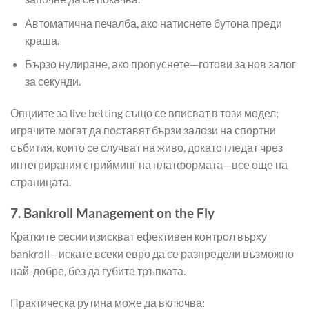
Автоматична печалба, ако натиснете бутона преди
краша.
Бързо нулиране, ако пропуснете—готови за нов залог
за секунди.
Опциите за live betting също се вписват в този модел;
играчите могат да поставят бързи залози на спортни
събития, които се случват на живо, докато гледат чрез
интегрирания стрийминг на платформата—все още на
страницата.
7. Bankroll Management on the Fly
Кратките сесии изискват ефективен контрол върху
bankroll—искате всеки евро да се разпредели възможно
най-добре, без да губите тръпката.
Практическа рутина може да включва: