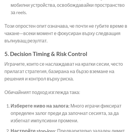
мобилни устройства, освобождавайки пространство
за reels.
Този опростен опит означава, че почти не губите време в
чакане—всеки момент е фокусиран върху следващия
вълнуващ резултат.
5. Decision Timing & Risk Control
Играчите, които се наслаждават на кратки сесии, често
прилагат стратегия, базирана на бързо вземане на
решения и контрол върху риска.
Обичайният подход изглежда така:
Изберете ниво на залога:
Много играчи фиксират
определен залог преди да започнат сесията, за да
избегнат импулсивни промени.
Настройте stop‑loss:
Предварително зададен лимит