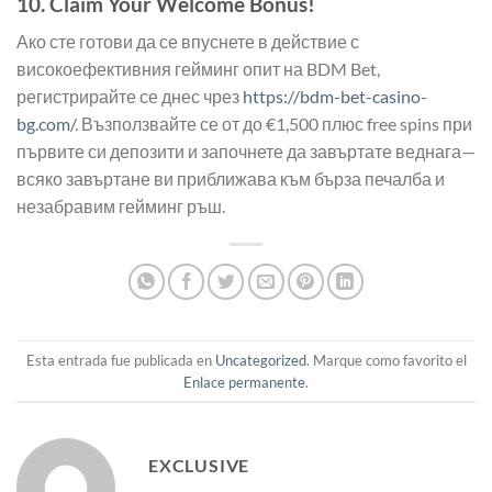
10. Claim Your Welcome Bonus!
Ако сте готови да се впуснете в действие с
високоефективния гейминг опит на BDM Bet,
регистрирайте се днес чрез
https://bdm-bet-casino-
bg.com/
. Възползвайте се от до €1,500 плюс free spins при
първите си депозити и започнете да завъртате веднага—
всяко завъртане ви приближава към бърза печалба и
незабравим гейминг ръш.
Esta entrada fue publicada en
Uncategorized
. Marque como favorito el
Enlace permanente
.
EXCLUSIVE