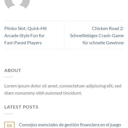
Plinko Slot: Quick‑Hit
Chicken Road 2:
Arcade‑Style Fun for
Schnelllebiges Crash-Game
Fast‑Paced Players
für schnelle Gewinne
ABOUT
Lorem ipsum dolor sit amet, consectetuer adipiscing elit, sed
diam nonummy nibh euismod tincidunt.
LATEST POSTS
Consejos esenciales de gestión financiera en el juego
06