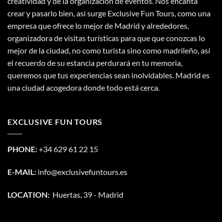
creatividad y de la organización de eventos. Nos encanta
crear y pasarlo bien, así surge Exclusive Fun Tours, como una
empresa que ofrece lo mejor de Madrid y alrededores,
organizadora de visitas turísticas para que que conozcas lo
mejor de la ciudad, no como turista sino como madrileño, así
el recuerdo de su estancia perdurará en tu memoria,
queremos que tus experiencias sean inolvidables. Madrid es
una ciudad acogedora donde todo está cerca.
EXCLUSIVE FUN TOURS
PHONE:
+34 629 61 22 15
E-MAIL:
info@exclusivefuntours.es
LOCATION:
Huertas, 39 - Madrid