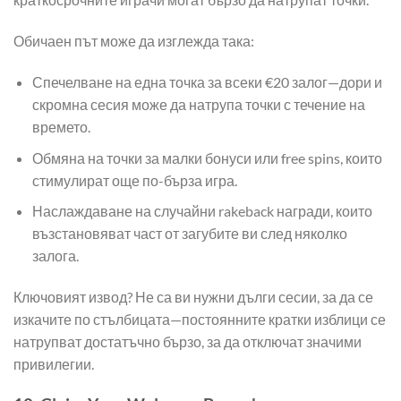
Обичаен път може да изглежда така:
Спечелване на една точка за всеки €20 залог—дори и
скромна сесия може да натрупа точки с течение на
времето.
Обмяна на точки за малки бонуси или free spins, които
стимулират още по-бърза игра.
Наслаждаване на случайни rakeback награди, които
възстановяват част от загубите ви след няколко
залога.
Ключовият извод? Не са ви нужни дълги сесии, за да се
изкачите по стълбицата—постоянните кратки изблици се
натрупват достатъчно бързо, за да отключат значими
привилегии.