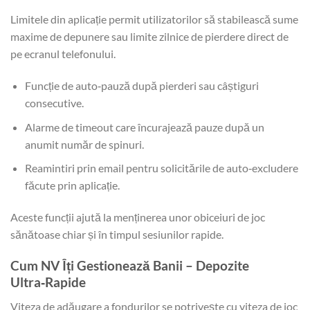
Limitele din aplicație permit utilizatorilor să stabilească sume
maxime de depunere sau limite zilnice de pierdere direct de
pe ecranul telefonului.
Funcție de auto‑pauză după pierderi sau câștiguri
consecutive.
Alarme de timeout care încurajează pauze după un
anumit număr de spinuri.
Reamintiri prin email pentru solicitările de auto‑excludere
făcute prin aplicație.
Aceste funcții ajută la menținerea unor obiceiuri de joc
sănătoase chiar și în timpul sesiunilor rapide.
Cum NV Îți Gestionează Banii – Depozite
Ultra‑Rapide
Viteza de adăugare a fondurilor se potrivește cu viteza de joc