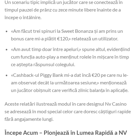
Un scenariu tipic implică un jucător care se conectează în
timpul pauzei de prânz cu zece minute libere înainte de a
începe o întâlnire.
«Am făcut trei spinuri la Sweet Bonanza și am prins un
bonus care mi‑a plătit €120,» relatează un utilizator.
«Am avut timp doar între apeluri,» spune altul, evidențiind
cum funcția auto‑play a menținut rolele în mișcare în timp
ce aștepta răspunsul colegului.
«Cashback-ul Piggy Bank mi‑a dat încă €20 pe care nu le-
am observat decât la următoarea sesiune,» menționează
un jucător obișnuit care verifică zilnic balanța în aplicație.
Aceste relatări ilustrează modul în care designul Nv Casino
se adresează în mod special celor care doresc câștiguri rapide
fără angajamente lungi.
Începe Acum – Plonjează în Lumea Rapidă a NV