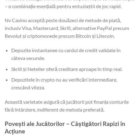
– o combinație esențială pentru entuziaștii de joc rapid.
Nv Casino acceptă peste douăzeci de metode de plată,
inclusiv Visa, Mastercard, Skrill, alternative PayPal precum
Revolut și criptomonede precum Bitcoin și Litecoin.
Depozite instantanee cu cardul de credit validate în
câteva secunde.
Skrill și Neteller oferă creditare aproape în timp real.
Depozitele în crypto nu au verificări intermediare,
crescând viteza.
Această varietate asigură că jucătorii pot finanța conturile
fără întârziere, indiferent de metoda preferată.
Povești ale Jucătorilor – Câștigători Rapizi în
Acțiune