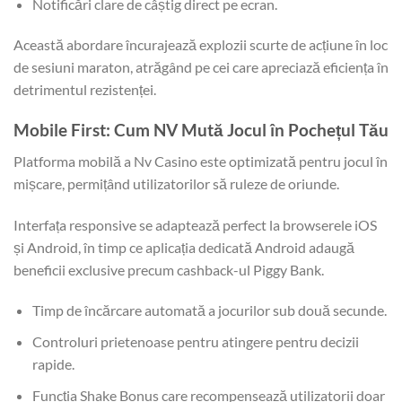
Notificări clare de câștig direct pe ecran.
Această abordare încurajează explozii scurte de acțiune în loc
de sesiuni maraton, atrăgând pe cei care apreciază eficiența în
detrimentul rezistenței.
Mobile First: Cum NV Mută Jocul în Pochețul Tău
Platforma mobilă a Nv Casino este optimizată pentru jocul în
mișcare, permițând utilizatorilor să ruleze de oriunde.
Interfața responsive se adaptează perfect la browserele iOS
și Android, în timp ce aplicația dedicată Android adaugă
beneficii exclusive precum cashback-ul Piggy Bank.
Timp de încărcare automată a jocurilor sub două secunde.
Controluri prietenoase pentru atingere pentru decizii
rapide.
Funcția Shake Bonus care recompensează utilizatorii doar