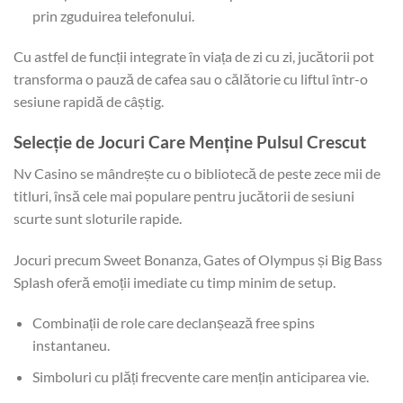
prin zguduirea telefonului.
Cu astfel de funcții integrate în viața de zi cu zi, jucătorii pot
transforma o pauză de cafea sau o călătorie cu liftul într-o
sesiune rapidă de câștig.
Selecție de Jocuri Care Menține Pulsul Crescut
Nv Casino se mândrește cu o bibliotecă de peste zece mii de
titluri, însă cele mai populare pentru jucătorii de sesiuni
scurte sunt sloturile rapide.
Jocuri precum Sweet Bonanza, Gates of Olympus și Big Bass
Splash oferă emoții imediate cu timp minim de setup.
Combinații de role care declanșează free spins
instantaneu.
Simboluri cu plăți frecvente care mențin anticiparea vie.