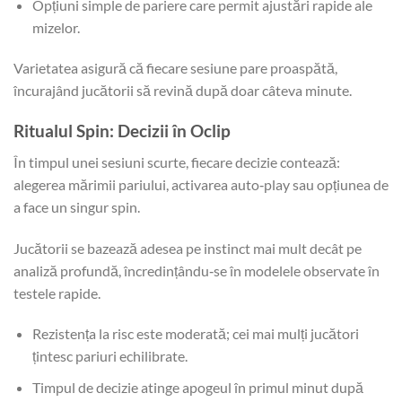
Opțiuni simple de pariere care permit ajustări rapide ale
mizelor.
Varietatea asigură că fiecare sesiune pare proaspătă,
încurajând jucătorii să revină după doar câteva minute.
Ritualul Spin: Decizii în Oclip
În timpul unei sesiuni scurte, fiecare decizie contează:
alegerea mărimii pariului, activarea auto‑play sau opțiunea de
a face un singur spin.
Jucătorii se bazează adesea pe instinct mai mult decât pe
analiză profundă, încredințându‑se în modelele observate în
testele rapide.
Rezistența la risc este moderată; cei mai mulți jucători
țintesc pariuri echilibrate.
Timpul de decizie atinge apogeul în primul minut după