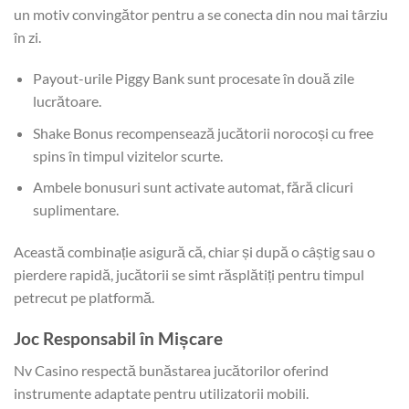
un motiv convingător pentru a se conecta din nou mai târziu
în zi.
Payout-urile Piggy Bank sunt procesate în două zile
lucrătoare.
Shake Bonus recompensează jucătorii norocoși cu free
spins în timpul vizitelor scurte.
Ambele bonusuri sunt activate automat, fără clicuri
suplimentare.
Această combinație asigură că, chiar și după o câștig sau o
pierdere rapidă, jucătorii se simt răsplătiți pentru timpul
petrecut pe platformă.
Joc Responsabil în Mișcare
Nv Casino respectă bunăstarea jucătorilor oferind
instrumente adaptate pentru utilizatorii mobili.