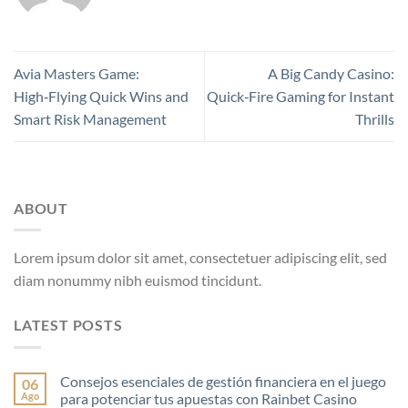
Avia Masters Game:
A Big Candy Casino:
High‑Flying Quick Wins and
Quick‑Fire Gaming for Instant
Smart Risk Management
Thrills
ABOUT
Lorem ipsum dolor sit amet, consectetuer adipiscing elit, sed
diam nonummy nibh euismod tincidunt.
LATEST POSTS
Consejos esenciales de gestión financiera en el juego
06
Ago
para potenciar tus apuestas con Rainbet Casino