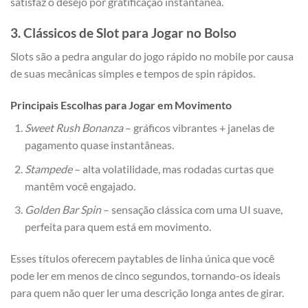
satisfaz o desejo por gratificação instantânea.
3. Clássicos de Slot para Jogar no Bolso
Slots são a pedra angular do jogo rápido no mobile por causa
de suas mecânicas simples e tempos de spin rápidos.
Principais Escolhas para Jogar em Movimento
Sweet Rush Bonanza
– gráficos vibrantes + janelas de
pagamento quase instantâneas.
Stampede
– alta volatilidade, mas rodadas curtas que
mantêm você engajado.
Golden Bar Spin
– sensação clássica com uma UI suave,
perfeita para quem está em movimento.
Esses títulos oferecem paytables de linha única que você
pode ler em menos de cinco segundos, tornando-os ideais
para quem não quer ler uma descrição longa antes de girar.