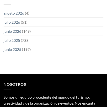
agosto 2026
(4)
julio 2026
(51)
junio 2026
(149)
julio 2025
(733)
junio 2025
(197)
NOSOTROS
Somos un equipo procedente del mundo del turismo,
creatividad y de la organización de eventos. Nos encanta