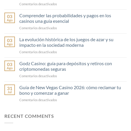
en
Comentarios desactivados
Consejos
esenciales
Comprender las probabilidades y pagos en los
03
de
Ago
casinos una guía esencial
gestión
en
Comentarios desactivados
financiera
Comprender
en
las
La evolución histórica de los juegos de azar y su
el
03
probabilidades
juego
Ago
impacto en la sociedad moderna
y
para
en
Comentarios desactivados
pagos
potenciar
La
en
tus
evolución
Godz Casino: guía para depósitos y retiros con
los
03
apuestas
histórica
casinos
Ago
criptomonedas seguras
con
de
una
Rainbet
en
Comentarios desactivados
los
guía
Casino
Godz
juegos
esencial
Casino:
Guía de New Vegas Casino 2026: cómo reclamar tu
de
31
guía
azar
Jul
bono y comenzar a ganar
para
y
en
Comentarios desactivados
depósitos
su
Guía
y
impacto
de
retiros
en
New
RECENT COMMENTS
con
la
Vegas
criptomonedas
sociedad
Casino
seguras
moderna
2026: