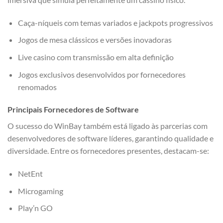
Caça-níqueis com temas variados e jackpots progressivos
Jogos de mesa clássicos e versões inovadoras
Live casino com transmissão em alta definição
Jogos exclusivos desenvolvidos por fornecedores
renomados
Principais Fornecedores de Software
O sucesso do WinBay também está ligado às parcerias com
desenvolvedores de software líderes, garantindo qualidade e
diversidade. Entre os fornecedores presentes, destacam-se:
NetEnt
Microgaming
Play’n GO