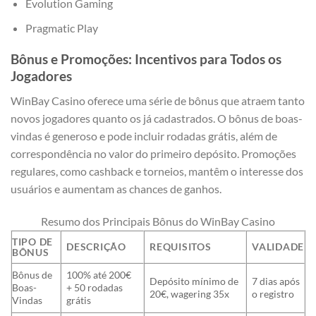
Evolution Gaming
Pragmatic Play
Bônus e Promoções: Incentivos para Todos os
Jogadores
WinBay Casino oferece uma série de bônus que atraem tanto
novos jogadores quanto os já cadastrados. O bônus de boas-
vindas é generoso e pode incluir rodadas grátis, além de
correspondência no valor do primeiro depósito. Promoções
regulares, como cashback e torneios, mantêm o interesse dos
usuários e aumentam as chances de ganhos.
Resumo dos Principais Bônus do WinBay Casino
TIPO DE
DESCRIÇÃO
REQUISITOS
VALIDADE
BÔNUS
Bônus de
100% até 200€
Depósito mínimo de
7 dias após
Boas-
+ 50 rodadas
20€, wagering 35x
o registro
Vindas
grátis