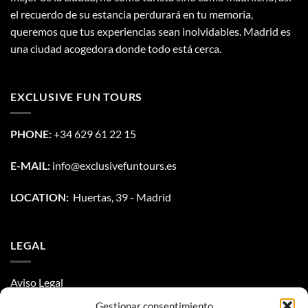
el recuerdo de su estancia perdurará en tu memoria,
queremos que tus experiencias sean inolvidables. Madrid es
una ciudad acogedora donde todo está cerca.
EXCLUSIVE FUN TOURS
PHONE:
+34 629 61 22 15
E-MAIL:
info@exclusivefuntours.es
LOCATION:
Huertas, 39 - Madrid
LEGAL
Aviso Legal
Gestionar consentimiento