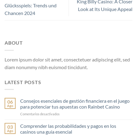
King Billy Casino: A Closer
Glücksspiels: Trends und
Look at Its Unique Appeal
Chancen 2024
ABOUT
Lorem ipsum dolor sit amet, consectetuer adipiscing elit, sed
diam nonummy nibh euismod tincidunt.
LATEST POSTS
Consejos esenciales de gestión financiera en el juego
06
Ago
para potenciar tus apuestas con Rainbet Casino
en
Comentarios desactivados
Consejos
esenciales
Comprender las probabilidades y pagos en los
03
de
Ago
casinos una guía esencial
gestión