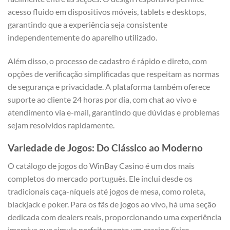
acesso fluido em dispositivos móveis, tablets e desktops,
garantindo que a experiência seja consistente
independentemente do aparelho utilizado.
Além disso, o processo de cadastro é rápido e direto, com
opções de verificação simplificadas que respeitam as normas
de segurança e privacidade. A plataforma também oferece
suporte ao cliente 24 horas por dia, com chat ao vivo e
atendimento via e-mail, garantindo que dúvidas e problemas
sejam resolvidos rapidamente.
Variedade de Jogos: Do Clássico ao Moderno
O catálogo de jogos do WinBay Casino é um dos mais
completos do mercado português. Ele inclui desde os
tradicionais caça-níqueis até jogos de mesa, como roleta,
blackjack e poker. Para os fãs de jogos ao vivo, há uma seção
dedicada com dealers reais, proporcionando uma experiência
imersiva que simula perfeitamente um cassino físico.