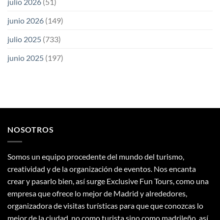
julio 2026
(51)
junio 2026
(149)
julio 2025
(733)
junio 2025
(197)
NOSOTROS
Somos un equipo procedente del mundo del turismo,
creatividad y de la organización de eventos. Nos encanta
crear y pasarlo bien, así surge Exclusive Fun Tours, como una
empresa que ofrece lo mejor de Madrid y alrededores,
organizadora de visitas turísticas para que que conozcas lo
mejor de la ciudad, no como turista sino como madrileño, así