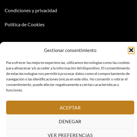
Condiciones y privacidad
Política de Cookies
Gestionar consentimiento
Para ofrecer las mejores experiencias, utilizamos tecnologías como las cookies
Visa
American
MasterCard
PayPal
para almacenar y/o acceder a la información del dispositivo. El consentimiento
Express
de estas tecnologías nos permitirá procesar datos como el comportamiento de
Copyright 2026 ©
Iniciativas Especiales
navegación o las identificaciones únicas en este sitio. No consentir o retirar el
consentimiento, puede afectar negativamente a ciertas características y
funciones.
ACEPTAR
DENEGAR
VER PREFERENCIAS