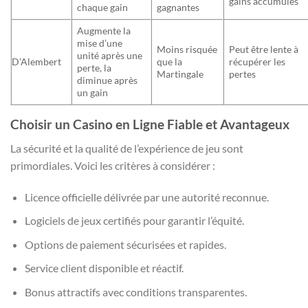
gains accumulés
chaque gain
gagnantes
Augmente la
mise d’une
Moins risquée
Peut être lente à
unité après une
D’Alembert
que la
récupérer les
perte, la
Martingale
pertes
diminue après
un gain
Choisir un Casino en Ligne Fiable et Avantageux
La sécurité et la qualité de l’expérience de jeu sont
primordiales. Voici les critères à considérer :
Licence officielle délivrée par une autorité reconnue.
Logiciels de jeux certifiés pour garantir l’équité.
Options de paiement sécurisées et rapides.
Service client disponible et réactif.
Bonus attractifs avec conditions transparentes.