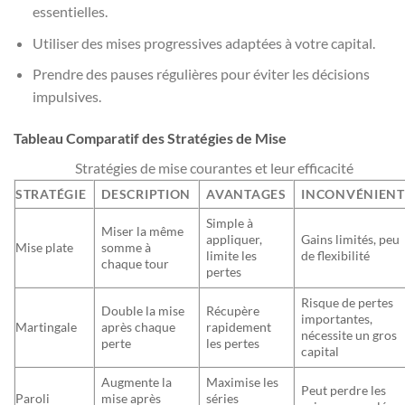
essentielles.
Utiliser des mises progressives adaptées à votre capital.
Prendre des pauses régulières pour éviter les décisions
impulsives.
Tableau Comparatif des Stratégies de Mise
Stratégies de mise courantes et leur efficacité
STRATÉGIE
DESCRIPTION
AVANTAGES
INCONVÉNIENT
Simple à
Miser la même
appliquer,
Gains limités, peu
Mise plate
somme à
limite les
de flexibilité
chaque tour
pertes
Risque de pertes
Double la mise
Récupère
importantes,
Martingale
après chaque
rapidement
nécessite un gros
perte
les pertes
capital
Augmente la
Maximise les
Peut perdre les
Paroli
mise après
séries