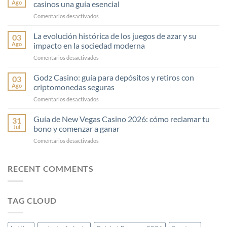
Ago
casinos una guía esencial
gestión
en
Comentarios desactivados
financiera
Comprender
en
las
La evolución histórica de los juegos de azar y su
el
03
probabilidades
juego
Ago
impacto en la sociedad moderna
y
para
en
Comentarios desactivados
pagos
potenciar
La
en
tus
evolución
Godz Casino: guía para depósitos y retiros con
los
03
apuestas
histórica
casinos
Ago
criptomonedas seguras
con
de
una
Rainbet
en
Comentarios desactivados
los
guía
Casino
Godz
juegos
esencial
Casino:
Guía de New Vegas Casino 2026: cómo reclamar tu
de
31
guía
azar
Jul
bono y comenzar a ganar
para
y
en
Comentarios desactivados
depósitos
su
Guía
y
impacto
de
retiros
en
New
RECENT COMMENTS
con
la
Vegas
criptomonedas
sociedad
Casino
seguras
moderna
2026:
TAG CLOUD
cómo
reclamar
tu
bono