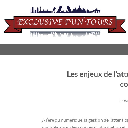
Saltar
al
contenido
Les enjeux de l’at
co
POS
À l’ère du numérique, la gestion de l’attenti
multiplication des sources d’information et 