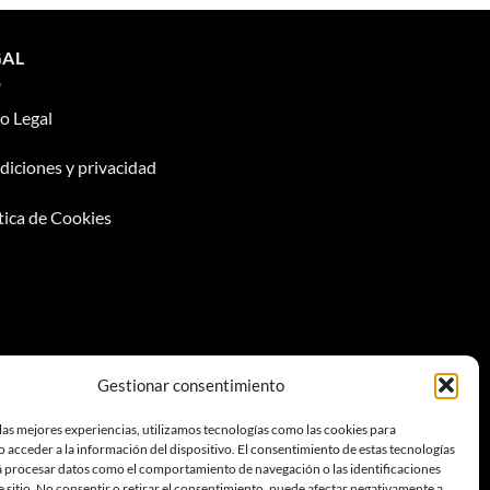
GAL
o Legal
iciones y privacidad
tica de Cookies
Gestionar consentimiento
las mejores experiencias, utilizamos tecnologías como las cookies para
 acceder a la información del dispositivo. El consentimiento de estas tecnologías
á procesar datos como el comportamiento de navegación o las identificaciones
e sitio. No consentir o retirar el consentimiento, puede afectar negativamente a