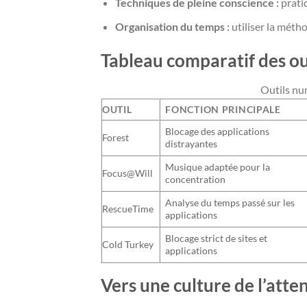
Techniques de pleine conscience :
pratiq
Organisation du temps :
utiliser la méth
Tableau comparatif des out
Outils nu
OUTIL
FONCTION PRINCIPALE
Blocage des applications
Forest
distrayantes
Musique adaptée pour la
Focus@Will
concentration
Analyse du temps passé sur les
RescueTime
applications
Blocage strict de sites et
Cold Turkey
applications
Vers une culture de l’atte