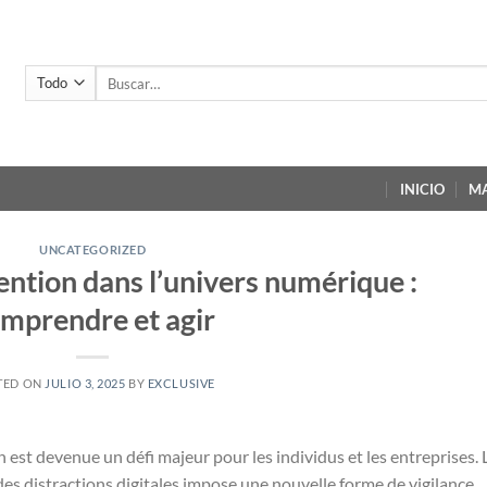
Buscar
por:
INICIO
M
UNCATEGORIZED
tention dans l’univers numérique :
mprendre et agir
TED ON
JULIO 3, 2025
BY
EXCLUSIVE
on est devenue un défi majeur pour les individus et les entreprises. 
des distractions digitales impose une nouvelle forme de vigilance.