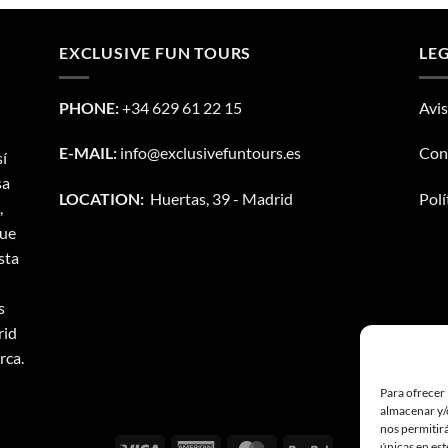
EXCLUSIVE FUN TOURS
LE
PHONE:
+34 629 61 22 15
Avis
E-MAIL:
info@exclusivefuntours.es
Cond
sí
sa
LOCATION:
Huertas, 39 - Madrid
Polí
,
que
sta
s
rid
rca.
Para ofrecer 
almacenar y/o
nos permitir
únicas en est