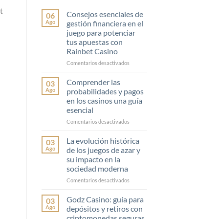
t
Consejos esenciales de
06
Ago
gestión financiera en el
juego para potenciar
tus apuestas con
Rainbet Casino
en
Comentarios desactivados
Consejos
esenciales
Comprender las
03
de
Ago
probabilidades y pagos
gestión
en los casinos una guía
financiera
esencial
en
el
en
Comentarios desactivados
juego
Comprender
para
las
La evolución histórica
03
potenciar
probabilidades
Ago
de los juegos de azar y
tus
y
su impacto en la
apuestas
pagos
sociedad moderna
con
en
Rainbet
los
en
Comentarios desactivados
Casino
casinos
La
una
evolución
Godz Casino: guía para
03
guía
histórica
Ago
depósitos y retiros con
esencial
de
criptomonedas seguras