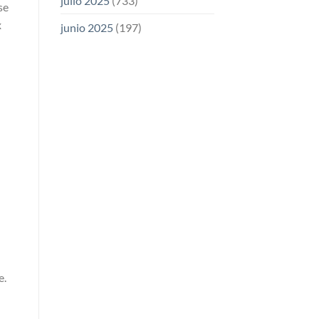
julio 2025
(733)
se
x
junio 2025
(197)
e.