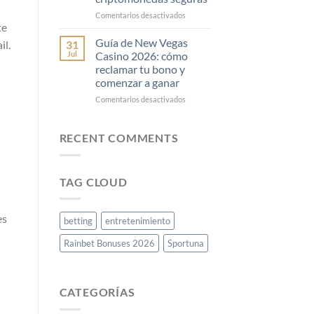
los
en
Comentarios desactivados
juegos
te
Godz
de
Casino:
azar
Guía de New Vegas
il.
31
guía
y
Jul
Casino 2026: cómo
para
su
reclamar tu bono y
depósitos
impacto
comenzar a ganar
y
en
retiros
la
en
Comentarios desactivados
con
sociedad
Guía
criptomonedas
moderna
de
seguras
New
RECENT COMMENTS
Vegas
Casino
2026:
TAG CLOUD
cómo
reclamar
tu
es
bono
betting
entretenimiento
y
comenzar
Rainbet Bonuses 2026
Sportuna
a
ganar
CATEGORÍAS