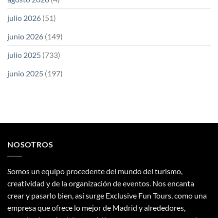
julio 2026
(51)
junio 2026
(149)
julio 2025
(733)
junio 2025
(197)
NOSOTROS
Somos un equipo procedente del mundo del turismo,
creatividad y de la organización de eventos. Nos encanta
crear y pasarlo bien, así surge Exclusive Fun Tours, como una
empresa que ofrece lo mejor de Madrid y alrededores,