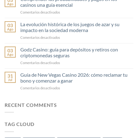
de
Ago
casinos una guía esencial
gestión
en
Comentarios desactivados
financiera
Comprender
en
las
La evolución histórica de los juegos de azar y su
el
03
probabilidades
juego
Ago
impacto en la sociedad moderna
y
para
en
Comentarios desactivados
pagos
potenciar
La
en
tus
evolución
Godz Casino: guía para depósitos y retiros con
los
03
apuestas
histórica
casinos
Ago
criptomonedas seguras
con
de
una
Rainbet
en
Comentarios desactivados
los
guía
Casino
Godz
juegos
esencial
Casino:
Guía de New Vegas Casino 2026: cómo reclamar tu
de
31
guía
azar
Jul
bono y comenzar a ganar
para
y
en
Comentarios desactivados
depósitos
su
Guía
y
impacto
de
retiros
en
New
RECENT COMMENTS
con
la
Vegas
criptomonedas
sociedad
Casino
seguras
moderna
2026:
TAG CLOUD
cómo
reclamar
tu