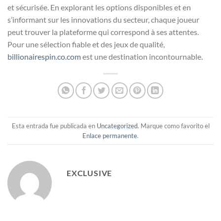
et sécurisée. En explorant les options disponibles et en
s’informant sur les innovations du secteur, chaque joueur
peut trouver la plateforme qui correspond à ses attentes.
Pour une sélection fiable et des jeux de qualité,
billionairespin.co.com
est une destination incontournable.
Esta entrada fue publicada en
Uncategorized
. Marque como favorito el
Enlace permanente
.
EXCLUSIVE