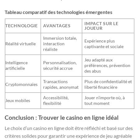
Tableau comparatif des technologies émergentes
IMPACT SUR LE
TECHNOLOGIE
AVANTAGES
JOUEUR
Immersion totale,
Expérience plus
Réalité virtuelle
interaction
captivante et sociale
réaliste
Jeu adapté aux
Intelligence
Personnalisation,
préférences, prévention
artificielle
sécurité accrue
des abus
Transactions
Plus de confidentialité et
Cryptomonnaies
rapides, anonymat
liberté financière
Accessibilité,
Jouer n’importe où, à
Jeux mobiles
flexibilité
tout moment
Conclusion : Trouver le casino en ligne idéal
Le choix d’un casino en ligne doit être réfléchi et basé sur des
critères solides pour garantir une expérience de jeu agréable