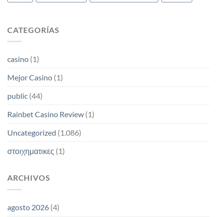
y
comenzar
a
ganar
CATEGORÍAS
casino
(1)
Mejor Casino
(1)
public
(44)
Rainbet Casino Review
(1)
Uncategorized
(1.086)
στοιχηματικες
(1)
ARCHIVOS
agosto 2026
(4)