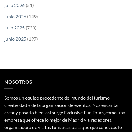
julio 2026
(51)
junio 2026
(149)
julio 2025
(733)
junio 2025
(197)
NOSOTROS
Somos un equipo procedente del mundo del turismo,
creatividad y de la organización de eventos. Nos encanta
crear y pasarlo bien, así surge Exclusive Fun Tours, como una
empresa que ofrece lo mejor de Madrid y alrededores,
organizadora de visitas turísticas para que que conozcas lo