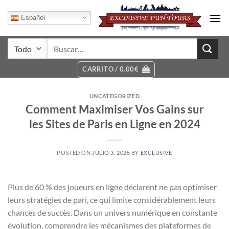
Saltar
al
Español
contenido
Buscar
por:
CARRITO /
0.00
€
UNCATEGORIZED
Comment Maximiser Vos Gains sur
les Sites de Paris en Ligne en 2024
POSTED ON
JULIO 3, 2025
BY
EXCLUSIVE
Plus de 60 % des joueurs en ligne déclarent ne pas optimiser
leurs stratégies de pari, ce qui limite considérablement leurs
chances de succès. Dans un univers numérique en constante
évolution, comprendre les mécanismes des plateformes de