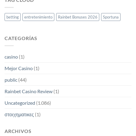
cómo
reclamar
tu
bono
betting
entretenimiento
Rainbet Bonuses 2026
Sportuna
y
comenzar
a
ganar
CATEGORÍAS
casino
(1)
Mejor Casino
(1)
public
(44)
Rainbet Casino Review
(1)
Uncategorized
(1.086)
στοιχηματικες
(1)
ARCHIVOS