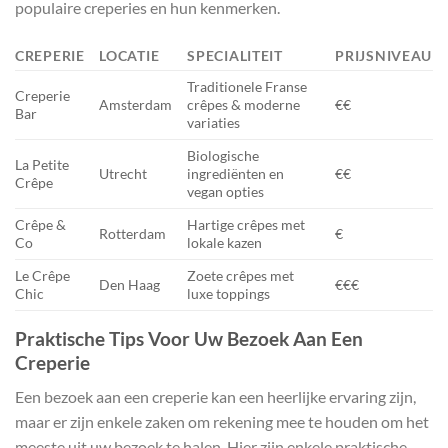
populaire creperies en hun kenmerken.
CREPERIE
LOCATIE
SPECIALITEIT
PRIJSNIVEAU
Traditionele Franse
Creperie
Amsterdam
crêpes & moderne
€€
Bar
variaties
Biologische
La Petite
Utrecht
ingrediënten en
€€
Crêpe
vegan opties
Crêpe &
Hartige crêpes met
Rotterdam
€
Co
lokale kazen
Le Crêpe
Zoete crêpes met
Den Haag
€€€
Chic
luxe toppings
Praktische Tips Voor Uw Bezoek Aan Een
Creperie
Een bezoek aan een creperie kan een heerlijke ervaring zijn,
maar er zijn enkele zaken om rekening mee te houden om het
meeste uit uw bezoek te halen. Hier zijn enkele praktische