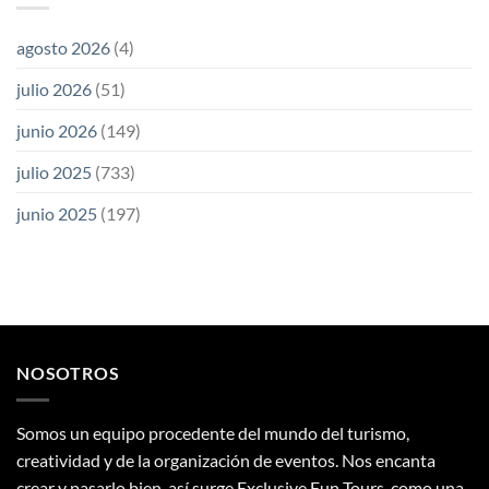
agosto 2026
(4)
julio 2026
(51)
junio 2026
(149)
julio 2025
(733)
junio 2025
(197)
NOSOTROS
Somos un equipo procedente del mundo del turismo,
creatividad y de la organización de eventos. Nos encanta
crear y pasarlo bien, así surge Exclusive Fun Tours, como una