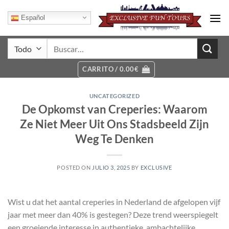
Saltar
al
Español
contenido
Buscar
por:
CARRITO /
0.00
€
UNCATEGORIZED
De Opkomst van Creperies: Waarom
Ze Niet Meer Uit Ons Stadsbeeld Zijn
Weg Te Denken
POSTED ON
JULIO 3, 2025
BY
EXCLUSIVE
Wist u dat het aantal creperies in Nederland de afgelopen vijf
jaar met meer dan 40% is gestegen? Deze trend weerspiegelt
een groeiende interesse in authentieke, ambachtelijke