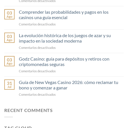
en
Comentarios desactivados
Consejos
esenciales
Comprender las probabilidades y pagos en los
03
de
Ago
casinos una guía esencial
gestión
en
Comentarios desactivados
financiera
Comprender
en
las
La evolución histórica de los juegos de azar y su
el
03
probabilidades
juego
Ago
impacto en la sociedad moderna
y
para
en
Comentarios desactivados
pagos
potenciar
La
en
tus
evolución
Godz Casino: guía para depósitos y retiros con
los
03
apuestas
histórica
casinos
Ago
criptomonedas seguras
con
de
una
Rainbet
en
Comentarios desactivados
los
guía
Casino
Godz
juegos
esencial
Casino:
Guía de New Vegas Casino 2026: cómo reclamar tu
de
31
guía
azar
Jul
bono y comenzar a ganar
para
y
en
Comentarios desactivados
depósitos
su
Guía
y
impacto
de
retiros
en
New
RECENT COMMENTS
con
la
Vegas
criptomonedas
sociedad
Casino
seguras
moderna
2026:
TAG CLOUD