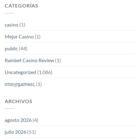
ganar
CATEGORÍAS
casino
(1)
Mejor Casino
(1)
public
(44)
Rainbet Casino Review
(1)
Uncategorized
(1.086)
στοιχηματικες
(1)
ARCHIVOS
agosto 2026
(4)
julio 2026
(51)