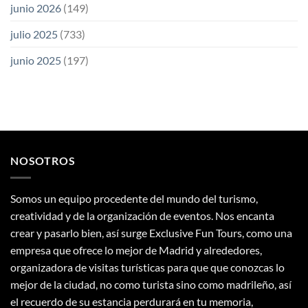
junio 2026
(149)
julio 2025
(733)
junio 2025
(197)
NOSOTROS
Somos un equipo procedente del mundo del turismo,
creatividad y de la organización de eventos. Nos encanta
crear y pasarlo bien, así surge Exclusive Fun Tours, como una
empresa que ofrece lo mejor de Madrid y alrededores,
organizadora de visitas turísticas para que que conozcas lo
mejor de la ciudad, no como turista sino como madrileño, así
el recuerdo de su estancia perdurará en tu memoria,