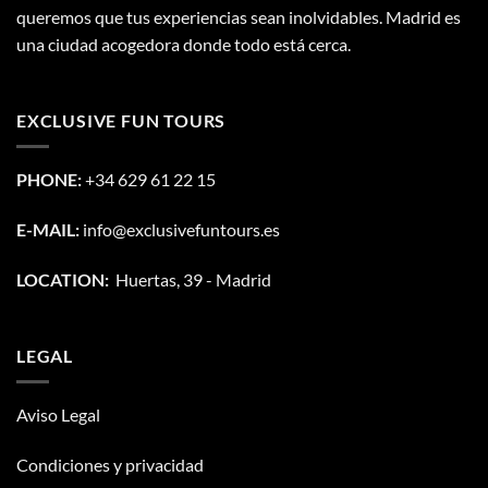
queremos que tus experiencias sean inolvidables. Madrid es
una ciudad acogedora donde todo está cerca.
EXCLUSIVE FUN TOURS
PHONE:
+34 629 61 22 15
E-MAIL:
info@exclusivefuntours.es
LOCATION:
Huertas, 39 - Madrid
LEGAL
Aviso Legal
Condiciones y privacidad