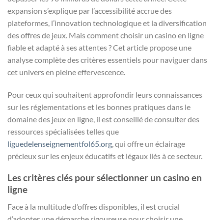
expansion s’explique par l’accessibilité accrue des
plateformes, l’innovation technologique et la diversification
des offres de jeux. Mais comment choisir un casino en ligne
fiable et adapté à ses attentes ? Cet article propose une
analyse complète des critères essentiels pour naviguer dans
cet univers en pleine effervescence.
Pour ceux qui souhaitent approfondir leurs connaissances
sur les réglementations et les bonnes pratiques dans le
domaine des jeux en ligne, il est conseillé de consulter des
ressources spécialisées telles que
liguedelenseignementfol65.org
, qui offre un éclairage
précieux sur les enjeux éducatifs et légaux liés à ce secteur.
Les critères clés pour sélectionner un casino en
ligne
Face à la multitude d’offres disponibles, il est crucial
d’adopter une démarche rigoureuse pour choisir une