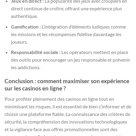
Jeux en direct :
La popularité des jeux avec croupiers en
direct continue de croître, offrant une expérience plus
authentique.
Gamification :
L’intégration d’éléments ludiques comme
les missions et les récompenses fidélise davantage les
joueurs.
Responsabilité sociale :
Les opérateurs mettent en place
des outils pour encourager un jeu responsable et prévenir
les addictions.
Conclusion : comment maximiser son expérience
sur les casinos en ligne ?
Pour profiter pleinement des casinos en ligne tout en
minimisant les risques, il est essentiel de bien s’informer et de
choisir une plateforme fiable. La connaissance des critères de
sécurité, la compréhension des innovations technologiques
et la vigilance face aux offres promotionnelles sont des