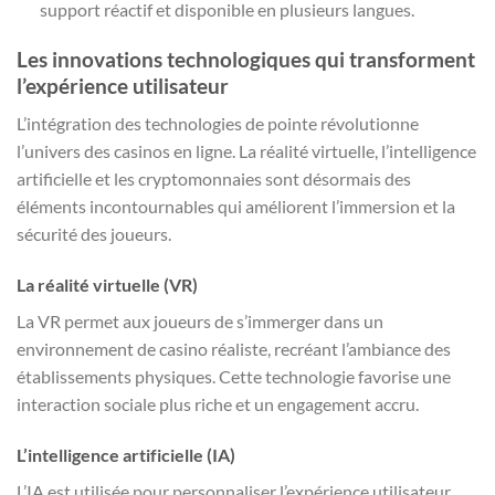
support réactif et disponible en plusieurs langues.
Les innovations technologiques qui transforment
l’expérience utilisateur
L’intégration des technologies de pointe révolutionne
l’univers des casinos en ligne. La réalité virtuelle, l’intelligence
artificielle et les cryptomonnaies sont désormais des
éléments incontournables qui améliorent l’immersion et la
sécurité des joueurs.
La réalité virtuelle (VR)
La VR permet aux joueurs de s’immerger dans un
environnement de casino réaliste, recréant l’ambiance des
établissements physiques. Cette technologie favorise une
interaction sociale plus riche et un engagement accru.
L’intelligence artificielle (IA)
L’IA est utilisée pour personnaliser l’expérience utilisateur,