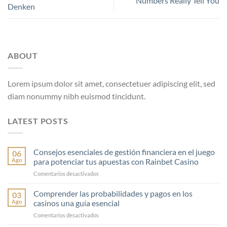
Numbers Really Tell You
Denken
ABOUT
Lorem ipsum dolor sit amet, consectetuer adipiscing elit, sed
diam nonummy nibh euismod tincidunt.
LATEST POSTS
Consejos esenciales de gestión financiera en el juego
06
Ago
para potenciar tus apuestas con Rainbet Casino
en
Comentarios desactivados
Consejos
esenciales
Comprender las probabilidades y pagos en los
03
de
Ago
casinos una guía esencial
gestión
en
Comentarios desactivados
financiera
Comprender
en