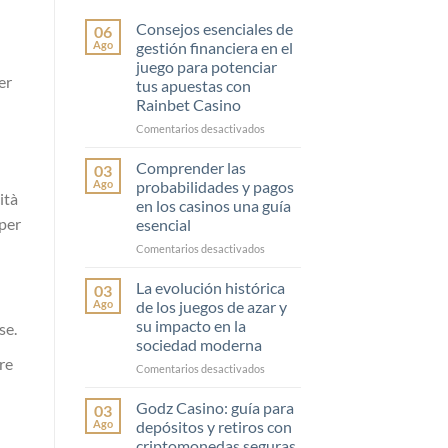
Consejos esenciales de
06
Ago
gestión financiera en el
juego para potenciar
er
tus apuestas con
Rainbet Casino
en
Comentarios desactivados
Consejos
esenciales
Comprender las
03
de
Ago
probabilidades y pagos
ità
gestión
en los casinos una guía
financiera
 per
esencial
en
el
en
Comentarios desactivados
juego
Comprender
para
las
La evolución histórica
03
potenciar
probabilidades
Ago
de los juegos de azar y
tus
y
su impacto en la
se.
apuestas
pagos
sociedad moderna
con
en
re
Rainbet
los
en
Comentarios desactivados
Casino
casinos
La
una
evolución
Godz Casino: guía para
03
guía
histórica
Ago
depósitos y retiros con
esencial
de
criptomonedas seguras