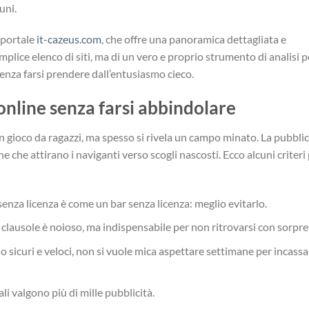
uni.
l portale
it-cazeus.com
, che offre una panoramica dettagliata e
mplice elenco di siti, ma di un vero e proprio strumento di analisi p
senza farsi prendere dall’entusiasmo cieco.
online senza farsi abbindolare
n gioco da ragazzi, ma spesso si rivela un campo minato. La pubblic
ne che attirano i naviganti verso scogli nascosti. Ecco alcuni criteri
enza licenza è come un bar senza licenza: meglio evitarlo.
 clausole è noioso, ma indispensabile per non ritrovarsi con sorpre
o sicuri e veloci, non si vuole mica aspettare settimane per incassa
li valgono più di mille pubblicità.