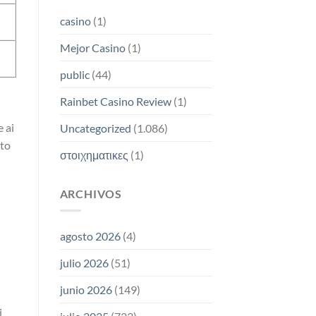
casino
(1)
Mejor Casino
(1)
public
(44)
Rainbet Casino Review
(1)
e ai
Uncategorized
(1.086)
rto
στοιχηματικες
(1)
ARCHIVOS
agosto 2026
(4)
julio 2026
(51)
junio 2026
(149)
i