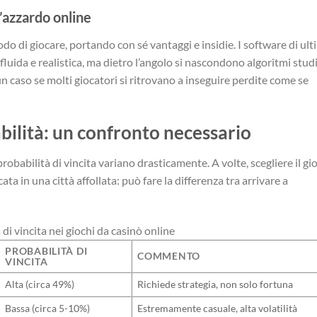
d’azzardo online
do di giocare, portando con sé vantaggi e insidie. I software di ul
uida e realistica, ma dietro l’angolo si nascondono algoritmi studi
n caso se molti giocatori si ritrovano a inseguire perdite come se
abilità: un confronto necessario
probabilità di vincita variano drasticamente. A volte, scegliere il gi
ta in una città affollata: può fare la differenza tra arrivare a
 di vincita nei giochi da casinò online
PROBABILITÀ DI
COMMENTO
VINCITA
Alta (circa 49%)
Richiede strategia, non solo fortuna
Bassa (circa 5-10%)
Estremamente casuale, alta volatilità