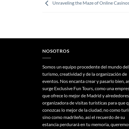
Unraveling the Maze of Online Casinos 
NOSOTROS
Somos un equipo procedente del mundo del
turismo, creatividad y de la organización de
eventos. Nos encanta crear y pasarlo bien, a
surge Exclusive Fun Tours, como una empre
que ofrece lo mejor de Madrid y alrededores
organizadora de visitas turísticas para que 
conozcas lo mejor de la ciudad, no como turi
sino como madrileño, así el recuerdo de su
estancia perdurará en tu memoria, queremo