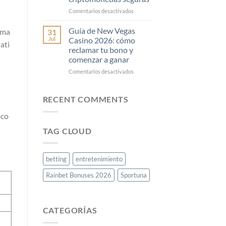
los
en
Comentarios desactivados
juegos
Godz
de
Casino:
azar
Guía de New Vegas
tima
31
guía
y
Jul
Casino 2026: cómo
ati
para
su
reclamar tu bono y
depósitos
impacto
comenzar a ganar
y
en
retiros
la
en
Comentarios desactivados
con
sociedad
Guía
criptomonedas
moderna
de
seguras
New
RECENT COMMENTS
Vegas
Casino
oco
2026:
TAG CLOUD
cómo
reclamar
tu
bono
betting
entretenimiento
y
comenzar
Rainbet Bonuses 2026
Sportuna
a
ganar
CATEGORÍAS