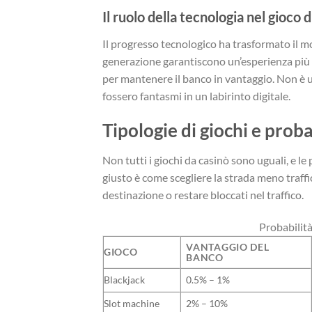
Il ruolo della tecnologia nel gioco 
Il progresso tecnologico ha trasformato il mo
generazione garantiscono un’esperienza più fl
per mantenere il banco in vantaggio. Non è u
fossero fantasmi in un labirinto digitale.
Tipologie di giochi e prob
Non tutti i giochi da casinò sono uguali, e le 
giusto è come scegliere la strada meno traffica
destinazione o restare bloccati nel traffico.
Probabilità
VANTAGGIO DEL
GIOCO
BANCO
Blackjack
0.5% – 1%
Slot machine
2% – 10%