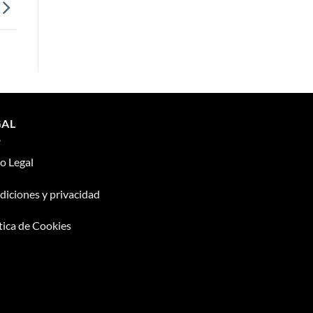
GAL
o Legal
iciones y privacidad
tica de Cookies