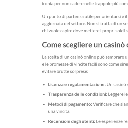
ironia per non cadere nelle trappole più com
Un punto di partenza utile per orientarsi è i
aggiornata del settore. Non si tratta di un se
chi vuole capire dove mettere i propri soldi 
Come scegliere un casinò 
La scelta di un casinò online può sembrare u
e le promesse di vincite facili sono come sire
evitare brutte sorprese:
Licenza e regolamentazione:
Un casinò s
Trasparenza delle condizioni:
Leggere le
Metodi di pagamento:
Verificare che sian
una vincita.
Recensioni degli utenti:
Le esperienze rea