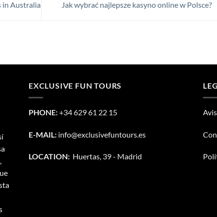
in Australia
Jak wybrać najlepsze kasyno online w Polsce?
EXCLUSIVE FUN TOURS
LE
PHONE:
+34 629 61 22 15
Avis
E-MAIL:
info@exclusivefuntours.es
Cond
sí
sa
LOCATION:
Huertas, 39 - Madrid
Polí
,
que
sta
s