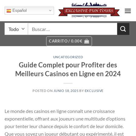
Saltar
al
Español
contenido
Buscar
por:
CARRITO /
0.00
€
UNCATEGORIZED
Guide Complet pour Profiter des
Meilleurs Casinos en Ligne en 2024
POSTED ON
JUNIO 18, 2025
BY
EXCLUSIVE
Le monde des casinos en ligne connaît une croissance
exponentielle, offrant aux joueurs une multitude d’options
pour tenter leur chance depuis le confort de leur domicile.
Que vous soyez un joueur débutant ou expérimenté, il est