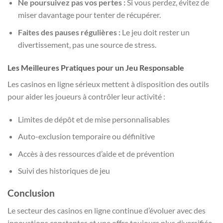
Ne poursuivez pas vos pertes :
Si vous perdez, évitez de
miser davantage pour tenter de récupérer.
Faites des pauses régulières :
Le jeu doit rester un
divertissement, pas une source de stress.
Les Meilleures Pratiques pour un Jeu Responsable
Les casinos en ligne sérieux mettent à disposition des outils
pour aider les joueurs à contrôler leur activité :
Limites de dépôt et de mise personnalisables
Auto-exclusion temporaire ou définitive
Accès à des ressources d’aide et de prévention
Suivi des historiques de jeu
Conclusion
Le secteur des casinos en ligne continue d’évoluer avec des
innovations constantes et une offre toujours plus diversifiée.