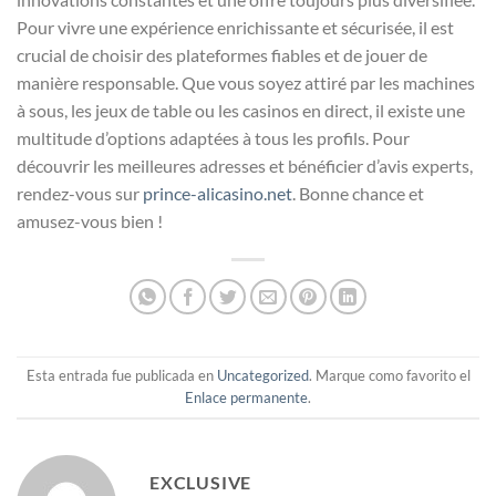
Pour vivre une expérience enrichissante et sécurisée, il est
crucial de choisir des plateformes fiables et de jouer de
manière responsable. Que vous soyez attiré par les machines
à sous, les jeux de table ou les casinos en direct, il existe une
multitude d’options adaptées à tous les profils. Pour
découvrir les meilleures adresses et bénéficier d’avis experts,
rendez-vous sur
prince-alicasino.net
. Bonne chance et
amusez-vous bien !
Esta entrada fue publicada en
Uncategorized
. Marque como favorito el
Enlace permanente
.
EXCLUSIVE