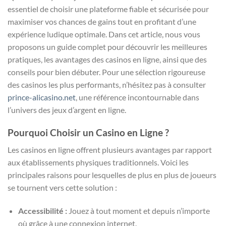
essentiel de choisir une plateforme fiable et sécurisée pour
maximiser vos chances de gains tout en profitant d’une
expérience ludique optimale. Dans cet article, nous vous
proposons un guide complet pour découvrir les meilleures
pratiques, les avantages des casinos en ligne, ainsi que des
conseils pour bien débuter. Pour une sélection rigoureuse
des casinos les plus performants, n’hésitez pas à consulter
prince-alicasino.net
, une référence incontournable dans
l’univers des jeux d’argent en ligne.
Pourquoi Choisir un Casino en Ligne ?
Les casinos en ligne offrent plusieurs avantages par rapport
aux établissements physiques traditionnels. Voici les
principales raisons pour lesquelles de plus en plus de joueurs
se tournent vers cette solution :
Accessibilité :
Jouez à tout moment et depuis n’importe
où grâce à une connexion internet.