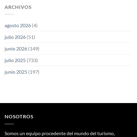
ARCHIVOS
agosto 2026
(4)
julio 2026
(51)
junio 2026
(149)
julio 2025
(733)
junio 2025
(197)
NOSOTROS
Somos un equipo procedente del mundo del turismo,