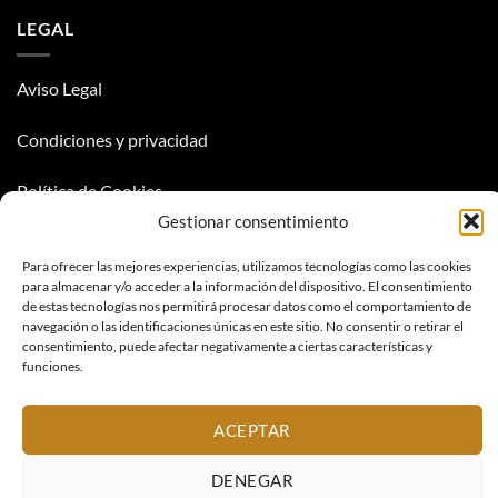
LEGAL
Aviso Legal
Condiciones y privacidad
Política de Cookies
Gestionar consentimiento
Para ofrecer las mejores experiencias, utilizamos tecnologías como las cookies
para almacenar y/o acceder a la información del dispositivo. El consentimiento
de estas tecnologías nos permitirá procesar datos como el comportamiento de
navegación o las identificaciones únicas en este sitio. No consentir o retirar el
Visa
American
MasterCard
PayPal
consentimiento, puede afectar negativamente a ciertas características y
funciones.
Express
Copyright 2026 ©
Iniciativas Especiales
ACEPTAR
DENEGAR