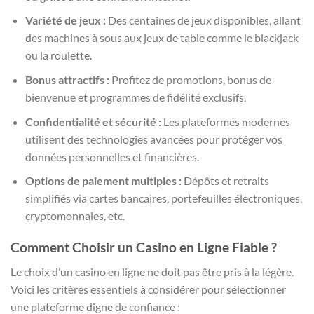
Variété de jeux :
Des centaines de jeux disponibles, allant
des machines à sous aux jeux de table comme le blackjack
ou la roulette.
Bonus attractifs :
Profitez de promotions, bonus de
bienvenue et programmes de fidélité exclusifs.
Confidentialité et sécurité :
Les plateformes modernes
utilisent des technologies avancées pour protéger vos
données personnelles et financières.
Options de paiement multiples :
Dépôts et retraits
simplifiés via cartes bancaires, portefeuilles électroniques,
cryptomonnaies, etc.
Comment Choisir un Casino en Ligne Fiable ?
Le choix d’un casino en ligne ne doit pas être pris à la légère.
Voici les critères essentiels à considérer pour sélectionner
une plateforme digne de confiance :