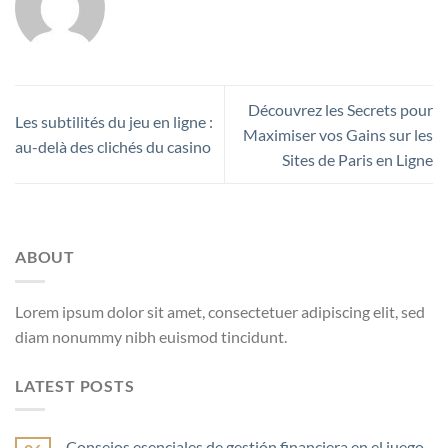
Découvrez les Secrets pour
Les subtilités du jeu en ligne :
Maximiser vos Gains sur les
au-delà des clichés du casino
Sites de Paris en Ligne
ABOUT
Lorem ipsum dolor sit amet, consectetuer adipiscing elit, sed
diam nonummy nibh euismod tincidunt.
LATEST POSTS
Consejos esenciales de gestión financiera en el juego