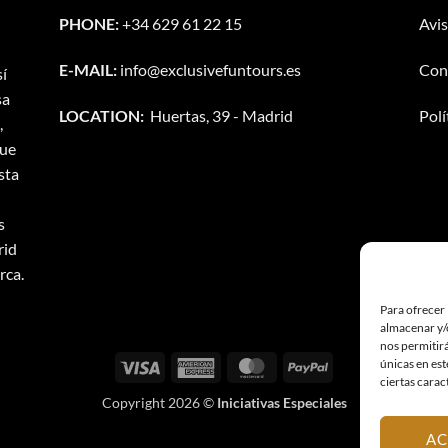
PHONE:
+34 629 61 22 15
Avis
E-MAIL:
info@exclusivefuntours.es
Cond
sí
sa
LOCATION:
Huertas, 39 - Madrid
Polí
,
que
sta
s
rid
rca.
Para ofrecer 
almacenar y/o
nos permitir
únicas en est
Visa
American
MasterCard
PayPal
ciertas carac
Express
Copyright 2026 ©
Iniciativas Especiales
AC