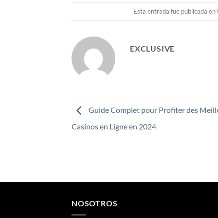
Esta entrada fue publicada en
EXCLUSIVE
Guide Complet pour Profiter des Meill
Casinos en Ligne en 2024
NOSOTROS