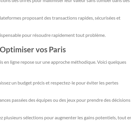
tions des offres pour maximiser leur valeur sans tomber dans des
plateformes proposant des transactions rapides, sécurisées et
ndispensable pour résoudre rapidement tout problème.
Optimiser vos Paris
aris en ligne repose sur une approche méthodique. Voici quelques
issez un budget précis et respectez-le pour éviter les pertes
ances passées des équipes ou des jeux pour prendre des décisions
plusieurs sélections pour augmenter les gains potentiels, tout e