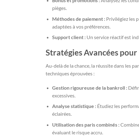
Bonus et promotions :
Analysez les condi
pièges.
Méthodes de paiement :
Privilégiez les 
adaptées à vos préférences.
Support client :
Un service réactif est i
Stratégies Avancées pour 
Au-delà de la chance, la réussite dans les p
techniques éprouvées :
Gestion rigoureuse de la bankroll :
Défin
excessives.
Analyse statistique :
Étudiez les perform
éclairées.
Utilisation des paris combinés :
Combinez 
évaluant le risque accru.