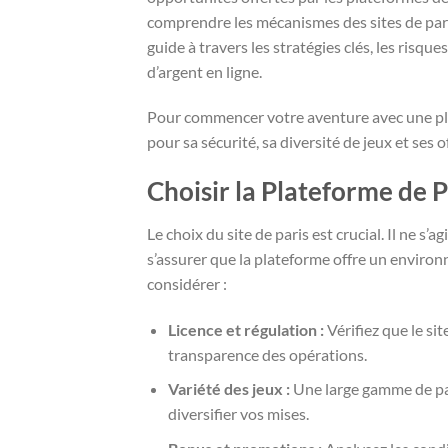
comprendre les mécanismes des sites de paris
guide à travers les stratégies clés, les risque
d’argent en ligne.
Pour commencer votre aventure avec une pla
pour sa sécurité, sa diversité de jeux et ses 
Choisir la Plateforme de Pa
Le choix du site de paris est crucial. Il ne s
s’assurer que la plateforme offre un environn
considérer :
Licence et régulation :
Vérifiez que le sit
transparence des opérations.
Variété des jeux :
Une large gamme de pari
diversifier vos mises.