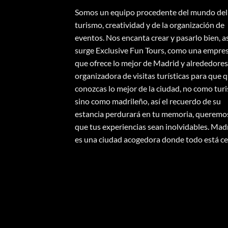
Somos un equipo procedente del mundo del
turismo, creatividad y de la organización de
eventos. Nos encanta crear y pasarlo bien, a
surge Exclusive Fun Tours, como una empre
que ofrece lo mejor de Madrid y alrededores
organizadora de visitas turísticas para que 
conozcas lo mejor de la ciudad, no como turi
sino como madrileño, así el recuerdo de su
estancia perdurará en tu memoria, queremo
que tus experiencias sean inolvidables. Mad
es una ciudad acogedora donde todo está ce