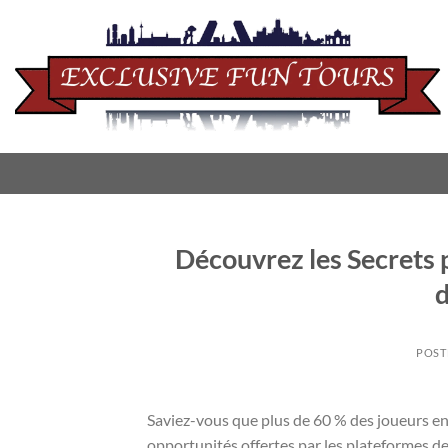
Saltar
al
contenido
Découvrez les Secrets 
d
POST
Saviez-vous que plus de 60 % des joueurs en
opportunités offertes par les plateformes d