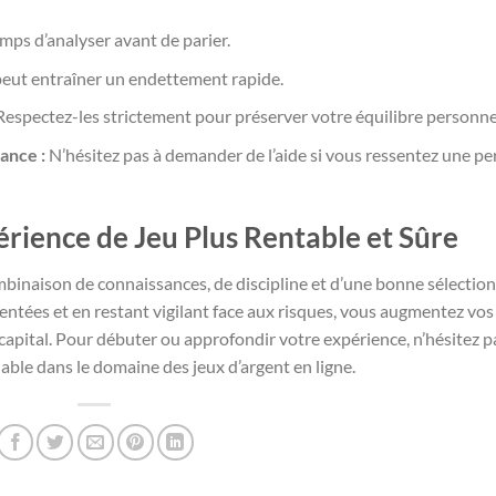
mps d’analyser avant de parier.
eut entraîner un endettement rapide.
espectez-les strictement pour préserver votre équilibre personne
ance :
N’hésitez pas à demander de l’aide si vous ressentez une pe
érience de Jeu Plus Rentable et Sûre
mbinaison de connaissances, de discipline et d’une bonne sélection
sentées et en restant vigilant face aux risques, vous augmentez vos
apital. Pour débuter ou approfondir votre expérience, n’hésitez p
able dans le domaine des jeux d’argent en ligne.