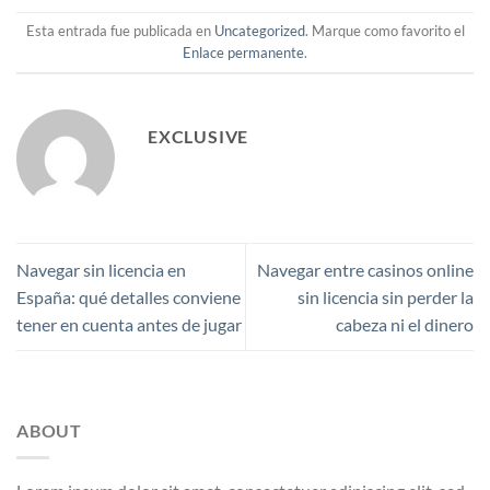
Esta entrada fue publicada en
Uncategorized
. Marque como favorito el
Enlace permanente
.
EXCLUSIVE
Navegar sin licencia en
Navegar entre casinos online
España: qué detalles conviene
sin licencia sin perder la
tener en cuenta antes de jugar
cabeza ni el dinero
ABOUT