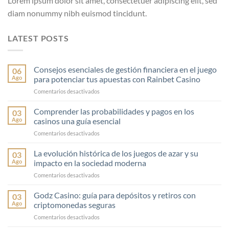
Lorem ipsum dolor sit amet, consectetuer adipiscing elit, sed
diam nonummy nibh euismod tincidunt.
LATEST POSTS
Consejos esenciales de gestión financiera en el juego
06
Ago
para potenciar tus apuestas con Rainbet Casino
en
Comentarios desactivados
Consejos
esenciales
Comprender las probabilidades y pagos en los
03
de
Ago
casinos una guía esencial
gestión
en
Comentarios desactivados
financiera
Comprender
en
las
La evolución histórica de los juegos de azar y su
el
03
probabilidades
juego
Ago
impacto en la sociedad moderna
y
para
en
Comentarios desactivados
pagos
potenciar
La
en
tus
evolución
Godz Casino: guía para depósitos y retiros con
los
03
apuestas
histórica
casinos
Ago
criptomonedas seguras
con
de
una
Rainbet
en
Comentarios desactivados
los
guía
Casino
Godz
juegos
esencial