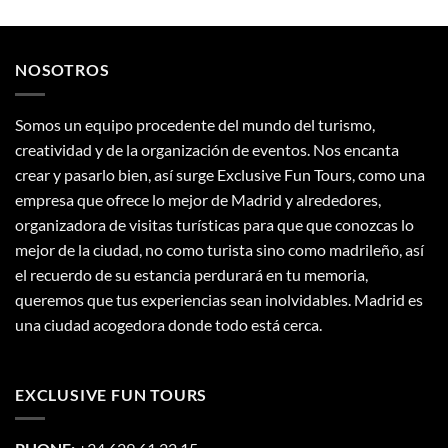
NOSOTROS
Somos un equipo procedente del mundo del turismo,
creatividad y de la organización de eventos. Nos encanta
crear y pasarlo bien, así surge Exclusive Fun Tours, como una
empresa que ofrece lo mejor de Madrid y alrededores,
organizadora de visitas turísticas para que que conozcas lo
mejor de la ciudad, no como turista sino como madrileño, así
el recuerdo de su estancia perdurará en tu memoria,
queremos que tus experiencias sean inolvidables. Madrid es
una ciudad acogedora donde todo está cerca.
EXCLUSIVE FUN TOURS