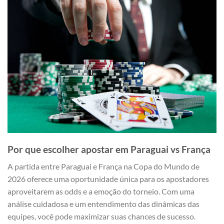
Por que escolher apostar em Paraguai vs França
A partida entre Paraguai e França na Copa do Mundo de
2026 oferece uma oportunidade única para os apostadores
aproveitarem as odds e a emoção do torneio. Com uma
análise cuidadosa e um entendimento das dinâmicas das
equipes, você pode maximizar suas chances de sucesso.