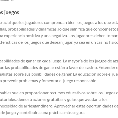
s juegos
 crucial que los jugadores comprendan bien los juegos a los que es
las, probabilidades y dinámicas, lo que significa que conocer esto
na experiencia positiva y una negativa. Los jugadores deben tomar
terísticas de los juegos que desean jugar, ya sea en un casino físic
bilidades de ganar en cada juego. La mayoría de los juegos de az
que las probabilidades de ganar están a favor del casino. Entender 
ealistas sobre sus posibilidades de ganar. La educación sobre el ju
a prevenir problemas y fomentar el juego responsable.
sables suelen proporcionar recursos educativos sobre los juegos 
utoriales, demostraciones gratuitas y guías que ayudan a los
n necesidad de arriesgar dinero. Aprovechar estas oportunidades d
de juego y contribuir a una práctica más segura.