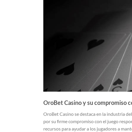
OroBet Casino y su compromiso co
OroBet Casino se destaca en la industria del
por su firme compromiso con el juego respo
recursos para ayudar a los jugadores a mant