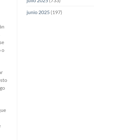
julio 2025
(733)
junio 2025
(197)
tán
s
se
o o
ar
esto
ego
que
e