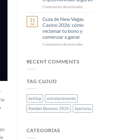
los
en
Comentarios desactivados
juegos
Godz
de
Casino:
azar
Guía de New Vegas
31
guía
y
Jul
Casino 2026: cómo
para
su
reclamar tu bono y
depósitos
impacto
comenzar a ganar
y
en
retiros
la
en
Comentarios desactivados
con
sociedad
Guía
criptomonedas
moderna
de
seguras
New
RECENT COMMENTS
Vegas
Casino
2026:
TAG CLOUD
cómo
reclamar
r
tu
bono
betting
entretenimiento
na
y
o
comenzar
Rainbet Bonuses 2026
Sportuna
a
ganar
ién
CATEGORÍAS
de