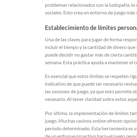
problemas relacionados con la ludopatía, lo cu
sociales. Esto crea un entorno de juego más 
Establecimiento de límites person
Una de las claves para jugar de forma respon
incluir el tiempo y la cantidad de dinero que
puede decidir no gastar más de cierta cantid
semana. Esta práctica ayuda a mantener el co
Es esencial que estos límites se respeten ri
indicativo de que puede ser necesario revisar
las sesiones de juego, ya que esto permite o
necesario. Al tener claridad sobre estos aspe
Por último, la implementación de límites ta
juego. Muchas casinos online ofrecen opcion
período determinado. Esta herramienta es va
de un enfoque proactivo hacia el juego resp