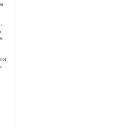
de
o
en
ios
añol
un