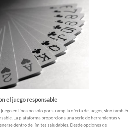
n el juego responsable
 juego en línea no solo por su amplia oferta de juegos, sino tambié
nsable. La plataforma proporciona una serie de herramientas y
enerse dentro de límites saludables. Desde opciones de