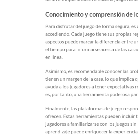
Conocimiento y comprensión de lo
Para disfrutar del juego de forma segura, es
accediendo. Cada juego tiene sus propias reg
aspectos puede marcar la diferencia entre u
el tiempo para informarse acerca de las carac
en línea.
Asimismo, es recomendable conocer las proba
tienen un margen de la casa, lo que implica 
ayuda a los jugadores a tener expectativas r
es, por tanto, una herramienta poderosa par
Finalmente, las plataformas de juego respon
ofrecen. Estas herramientas pueden incluir t
jugadores a familiarizarse con los juegos si
aprendizaje puede enriquecer la experiencia 