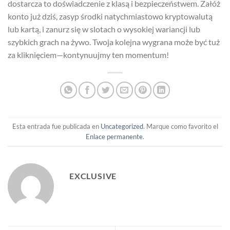
dostarcza to doświadczenie z klasą i bezpieczeństwem. Załóż
konto już dziś, zasyp środki natychmiastowo kryptowalutą
lub kartą, i zanurz się w slotach o wysokiej wariancji lub
szybkich grach na żywo. Twoja kolejna wygrana może być tuż
za kliknięciem—kontynuujmy ten momentum!
Esta entrada fue publicada en
Uncategorized
. Marque como favorito el
Enlace permanente
.
EXCLUSIVE