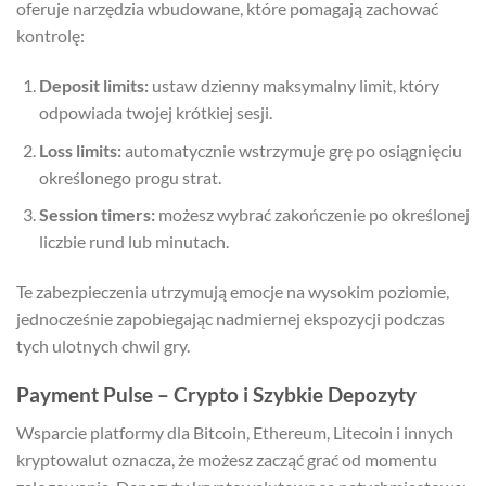
oferuje narzędzia wbudowane, które pomagają zachować
kontrolę:
Deposit limits:
ustaw dzienny maksymalny limit, który
odpowiada twojej krótkiej sesji.
Loss limits:
automatycznie wstrzymuje grę po osiągnięciu
określonego progu strat.
Session timers:
możesz wybrać zakończenie po określonej
liczbie rund lub minutach.
Te zabezpieczenia utrzymują emocje na wysokim poziomie,
jednocześnie zapobiegając nadmiernej ekspozycji podczas
tych ulotnych chwil gry.
Payment Pulse – Crypto i Szybkie Depozyty
Wsparcie platformy dla Bitcoin, Ethereum, Litecoin i innych
kryptowalut oznacza, że możesz zacząć grać od momentu