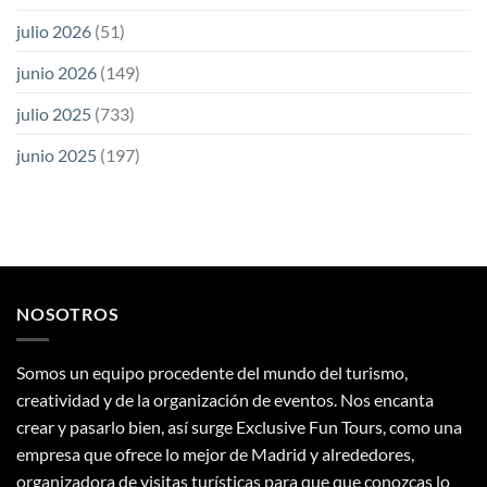
julio 2026
(51)
junio 2026
(149)
julio 2025
(733)
junio 2025
(197)
NOSOTROS
Somos un equipo procedente del mundo del turismo,
creatividad y de la organización de eventos. Nos encanta
crear y pasarlo bien, así surge Exclusive Fun Tours, como una
empresa que ofrece lo mejor de Madrid y alrededores,
organizadora de visitas turísticas para que que conozcas lo