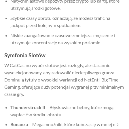
Natychmiastowe depozyty przez crypto lub kartę, które
utrzymują środki gotowe.
Szybkie czasy obrotu oznaczają, że możesz trafić na
jackpot przed kolejnym spotkaniem.
Niskie zaangażowanie czasowe zmniejsza zmęczenie i
utrzymuje koncentrację na wysokim poziomie.
Symfonia Slotów
W CatCasino wybór slotów jest rozległy, ale starannie
wyselekcjonowany, aby zadowolić niecierpliwego gracza.
Dominują tytuły o wysokiej wariancji od NetEnt i Big Time
Gaming, oferujące duży potencjał wygranej przy minimalnym
czasie gry.
Thunderstruck II
– Błyskawiczne bębny, które mogą
wypłacić w środku obrotu.
Bonanza
– Mega mnożniki, które kończą się w mniej niż