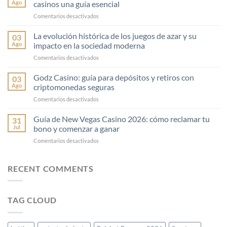
Ago
casinos una guía esencial
gestión
en
Comentarios desactivados
financiera
Comprender
en
las
La evolución histórica de los juegos de azar y su
el
03
probabilidades
juego
Ago
impacto en la sociedad moderna
y
para
en
Comentarios desactivados
pagos
potenciar
La
en
tus
evolución
Godz Casino: guía para depósitos y retiros con
los
03
apuestas
histórica
casinos
Ago
criptomonedas seguras
con
de
una
Rainbet
en
Comentarios desactivados
los
guía
Casino
Godz
juegos
esencial
Casino:
Guía de New Vegas Casino 2026: cómo reclamar tu
de
31
guía
azar
Jul
bono y comenzar a ganar
para
y
en
Comentarios desactivados
depósitos
su
Guía
y
impacto
de
retiros
en
New
RECENT COMMENTS
con
la
Vegas
criptomonedas
sociedad
Casino
seguras
moderna
2026:
TAG CLOUD
cómo
reclamar
tu
bono