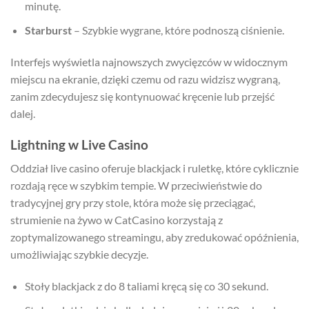
minutę.
Starburst
– Szybkie wygrane, które podnoszą ciśnienie.
Interfejs wyświetla najnowszych zwycięzców w widocznym
miejscu na ekranie, dzięki czemu od razu widzisz wygraną,
zanim zdecydujesz się kontynuować kręcenie lub przejść
dalej.
Lightning w Live Casino
Oddział live casino oferuje blackjack i ruletkę, które cyklicznie
rozdają ręce w szybkim tempie. W przeciwieństwie do
tradycyjnej gry przy stole, która może się przeciągać,
strumienie na żywo w CatCasino korzystają z
zoptymalizowanego streamingu, aby zredukować opóźnienia,
umożliwiając szybkie decyzje.
Stoły blackjack z do 8 taliami kręcą się co 30 sekund.