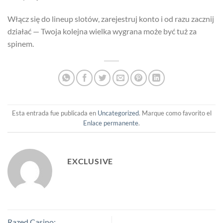
Włącz się do lineup slotów, zarejestruj konto i od razu zacznij
działać — Twoja kolejna wielka wygrana może być tuż za
spinem.
Esta entrada fue publicada en
Uncategorized
. Marque como favorito el
Enlace permanente
.
EXCLUSIVE
Razed Casino: