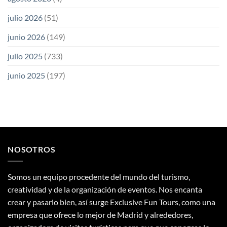
julio 2026
(51)
junio 2026
(149)
julio 2025
(733)
junio 2025
(197)
NOSOTROS
Somos un equipo procedente del mundo del turismo,
creatividad y de la organización de eventos. Nos encanta
crear y pasarlo bien, así surge Exclusive Fun Tours, como una
empresa que ofrece lo mejor de Madrid y alrededores,