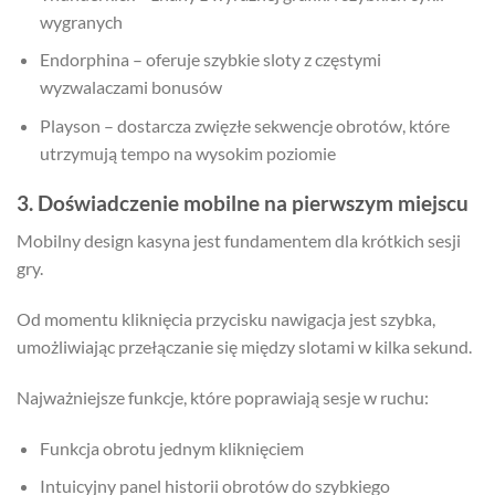
wygranych
Endorphina – oferuje szybkie sloty z częstymi
wyzwalaczami bonusów
Playson – dostarcza zwięzłe sekwencje obrotów, które
utrzymują tempo na wysokim poziomie
3. Doświadczenie mobilne na pierwszym miejscu
Mobilny design kasyna jest fundamentem dla krótkich sesji
gry.
Od momentu kliknięcia przycisku nawigacja jest szybka,
umożliwiając przełączanie się między slotami w kilka sekund.
Najważniejsze funkcje, które poprawiają sesje w ruchu:
Funkcja obrotu jednym kliknięciem
Intuicyjny panel historii obrotów do szybkiego