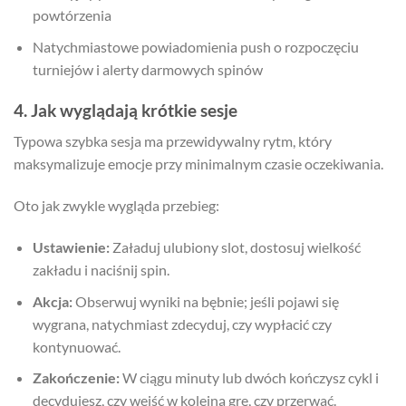
powtórzenia
Natychmiastowe powiadomienia push o rozpoczęciu
turniejów i alerty darmowych spinów
4. Jak wyglądają krótkie sesje
Typowa szybka sesja ma przewidywalny rytm, który
maksymalizuje emocje przy minimalnym czasie oczekiwania.
Oto jak zwykle wygląda przebieg:
Ustawienie:
Załaduj ulubiony slot, dostosuj wielkość
zakładu i naciśnij spin.
Akcja:
Obserwuj wyniki na bębnie; jeśli pojawi się
wygrana, natychmiast zdecyduj, czy wypłacić czy
kontynuować.
Zakończenie:
W ciągu minuty lub dwóch kończysz cykl i
decydujesz, czy wejść w kolejną grę, czy przerwać.