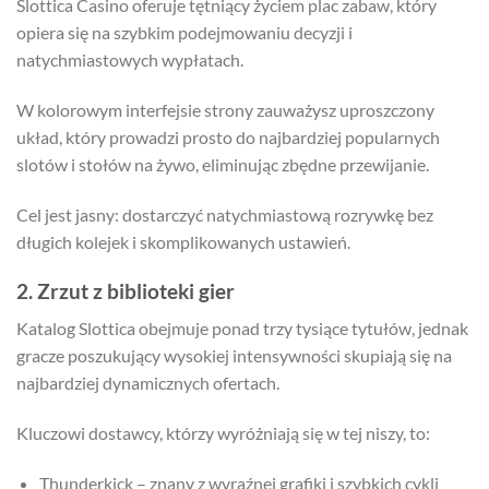
Slottica Casino oferuje tętniący życiem plac zabaw, który
opiera się na szybkim podejmowaniu decyzji i
natychmiastowych wypłatach.
W kolorowym interfejsie strony zauważysz uproszczony
układ, który prowadzi prosto do najbardziej popularnych
slotów i stołów na żywo, eliminując zbędne przewijanie.
Cel jest jasny: dostarczyć natychmiastową rozrywkę bez
długich kolejek i skomplikowanych ustawień.
2. Zrzut z biblioteki gier
Katalog Slottica obejmuje ponad trzy tysiące tytułów, jednak
gracze poszukujący wysokiej intensywności skupiają się na
najbardziej dynamicznych ofertach.
Kluczowi dostawcy, którzy wyróżniają się w tej niszy, to:
Thunderkick – znany z wyraźnej grafiki i szybkich cykli