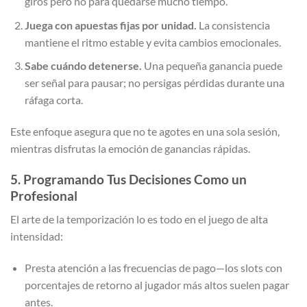
giros pero no para quedarse mucho tiempo.
Juega con apuestas fijas por unidad.
La consistencia
mantiene el ritmo estable y evita cambios emocionales.
Sabe cuándo detenerse.
Una pequeña ganancia puede
ser señal para pausar; no persigas pérdidas durante una
ráfaga corta.
Este enfoque asegura que no te agotes en una sola sesión,
mientras disfrutas la emoción de ganancias rápidas.
5. Programando Tus Decisiones Como un
Profesional
El arte de la temporización lo es todo en el juego de alta
intensidad:
Presta atención a las frecuencias de pago—los slots con
porcentajes de retorno al jugador más altos suelen pagar
antes.