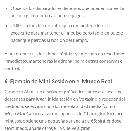
Observa los disparadores de bonos que pueden convertir
un solo giro en una cascada de pagos.
Utiliza la función de auto‑spin con moderación; es
excelente para mantener el impulso pero también puede
hacer que pierdas la noción del tiempo.
Al mantener tus decisiones rápidas y enfocado en resultados
inmediatos, mantendrás la adrenalina mientras conservas el
control.
6. Ejemplo de Mini‑Sesión en el Mundo Real
Conoce a Alex—un diseñador gráfico freelance que usa sus
descansos para jugar. Inicia sesión en Vegasino alrededor del
mediodía, selecciona un slot de volatilidad media (como
Mega Moolah
) y realiza una apuesta de €1 por giro. En cinco
minutos, obtiene una pequeña ganancia de €5; sintiéndose
afortunado, añade otros €1 y vuelve a girar.