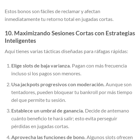
Estos bonos son fáciles de reclamar y afectan
inmediatamente tu retorno total en jugadas cortas.
10. Maximizando Sesiones Cortas con Estrategias
Inteligentes
Aquí tienes varias tácticas diseñadas para ráfagas rápidas:
Elige slots de baja varianza.
Pagan con más frecuencia
incluso si los pagos son menores.
Usa jackpots progresivos con moderación.
Aunque son
tentadores, pueden bloquear tu bankroll por más tiempo
del que permite tu sesión.
Establece un umbral de ganancia.
Decide de antemano
cuánto beneficio te hará salir; esto evita perseguir
pérdidas en jugadas cortas.
Aprovecha las funciones de bono.
Algunos slots ofrecen