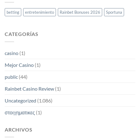
reclamar
tu
bono
betting
entretenimiento
Rainbet Bonuses 2026
Sportuna
y
comenzar
a
ganar
CATEGORÍAS
casino
(1)
Mejor Casino
(1)
public
(44)
Rainbet Casino Review
(1)
Uncategorized
(1.086)
στοιχηματικες
(1)
ARCHIVOS