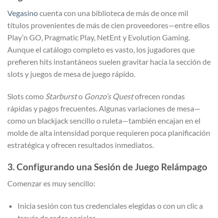
Vegasino
cuenta con una biblioteca de más de once mil
títulos provenientes de más de cien proveedores—entre ellos
Play’n GO, Pragmatic Play, NetEnt y Evolution Gaming.
Aunque el catálogo completo es vasto, los jugadores que
prefieren hits instantáneos suelen gravitar hacia la sección de
slots y juegos de mesa de juego rápido.
Slots como
Starburst
o
Gonzo’s Quest
ofrecen rondas
rápidas y pagos frecuentes. Algunas variaciones de mesa—
como un blackjack sencillo o ruleta—también encajan en el
molde de alta intensidad porque requieren poca planificación
estratégica y ofrecen resultados inmediatos.
3. Configurando una Sesión de Juego Relámpago
Comenzar es muy sencillo:
Inicia sesión con tus credenciales elegidas o con un clic a
través de redes sociales.