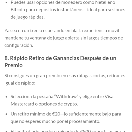
Puedes usar opciones de monedero como Neteller o
Bitcoin para depósitos instantáneos—ideal para sesiones
de juego rápidas.
Ya sea en un tren o esperando en fila, la experiencia móvil
mantiene tu ventana de juego abierta sin largos tiempos de
configuración.
8. Rápido Retiro de Ganancias Después de un
Premio
Si consigues un gran premio en esas ráfagas cortas, retirar es
igual de rápido:
Selecciona la pestaña “Withdraw” y elige entre Visa,
Mastercard o opciones de crypto.
Un retiro mínimo de €20—lo suficientemente bajo para
que no esperes mucho por el procesamiento.
El límite diario predeterminado de €500 cubre la mayoría