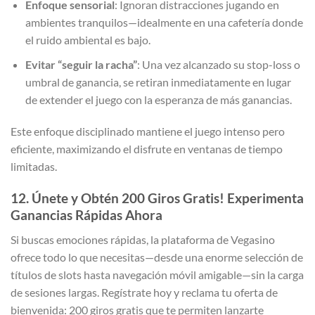
Enfoque sensorial
: Ignoran distracciones jugando en
ambientes tranquilos—idealmente en una cafetería donde
el ruido ambiental es bajo.
Evitar “seguir la racha”
: Una vez alcanzado su stop-loss o
umbral de ganancia, se retiran inmediatamente en lugar
de extender el juego con la esperanza de más ganancias.
Este enfoque disciplinado mantiene el juego intenso pero
eficiente, maximizando el disfrute en ventanas de tiempo
limitadas.
12. Únete y Obtén 200 Giros Gratis! Experimenta
Ganancias Rápidas Ahora
Si buscas emociones rápidas, la plataforma de Vegasino
ofrece todo lo que necesitas—desde una enorme selección de
títulos de slots hasta navegación móvil amigable—sin la carga
de sesiones largas. Regístrate hoy y reclama tu oferta de
bienvenida: 200 giros gratis que te permiten lanzarte