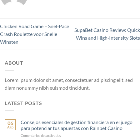
Chicken Road Game – Snel‑Pace
SupaBet Casino Review: Quick
Crash Roulette voor Snelle
Wins and High‑Intensity Slots
Winsten
ABOUT
Lorem ipsum dolor sit amet, consectetuer adipiscing elit, sed
diam nonummy nibh euismod tincidunt.
LATEST POSTS
Consejos esenciales de gestión financiera en el juego
06
Ago
para potenciar tus apuestas con Rainbet Casino
en
Comentarios desactivados