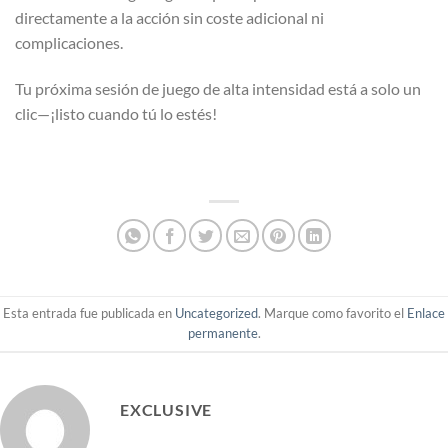
directamente a la acción sin coste adicional ni
complicaciones.
Tu próxima sesión de juego de alta intensidad está a solo un
clic—¡listo cuando tú lo estés!
Esta entrada fue publicada en
Uncategorized
. Marque como favorito el
Enlace
permanente
.
EXCLUSIVE