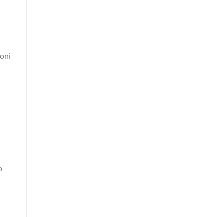
ioni
o