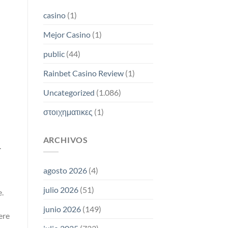
casino
(1)
Mejor Casino
(1)
public
(44)
Rainbet Casino Review
(1)
Uncategorized
(1.086)
στοιχηματικες
(1)
ARCHIVOS
.
agosto 2026
(4)
julio 2026
(51)
e.
junio 2026
(149)
ere