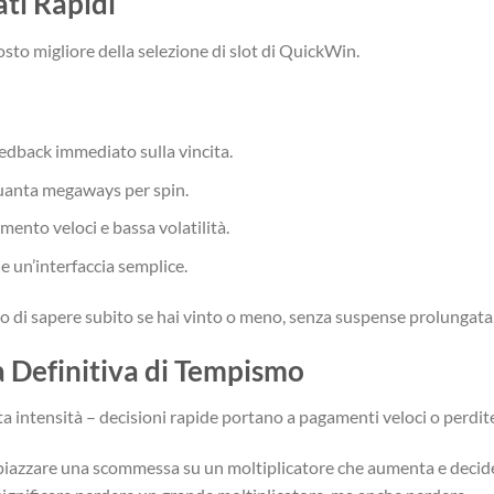
ati Rapidi
osto migliore della selezione di slot di QuickWin.
eedback immediato sulla vincita.
uanta megaways per spin.
mento veloci e bassa volatilità.
e un’interfaccia semplice.
no di sapere subito se hai vinto o meno, senza suspense prolungata
 Definitiva di Tempismo
ta intensità – decisioni rapide portano a pagamenti veloci o perdit
 piazzare una scommessa su un moltiplicatore che aumenta e decid