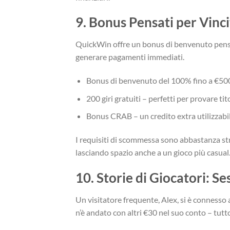
9. Bonus Pensati per Vinci
QuickWin offre un bonus di benvenuto pensat
generare pagamenti immediati.
Bonus di benvenuto del 100% fino a €500 –
200 giri gratuiti – perfetti per provare tit
Bonus CRAB – un credito extra utilizzabile
I requisiti di scommessa sono abbastanza str
lasciando spazio anche a un gioco più casual
10. Storie di Giocatori: Se
Un visitatore frequente, Alex, si è connesso 
n’è andato con altri €30 nel suo conto – tutt