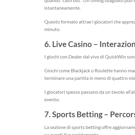
quando “cash out”. Un timing sbagliato può 
istantaneamente.
Questo formato attrae i giocatori che appre
minuto.
6. Live Casino – Interazio
I giochi con Dealer dal vivo di QuickWin son
Giochi come Blackjack o Roulette hanno mani
terminare una partita in meno di quattro min
I giocatori spesso passano da un tavolo all’
evento.
7. Sports Betting – Percor
La sezione di sports betting offre aggiorna
su eventi live rapidamente.