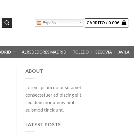
CARRITO /
0.00
€
Español
ADRID
ALREDEDORES MADRID
TOLEDO
SEGOVIA
AVILA
ABOUT
Lorem ipsum dolor sit amet,
consectetuer adipiscing elit,
sed diam nonummy nibh
euismod tincidunt.
LATEST POSTS