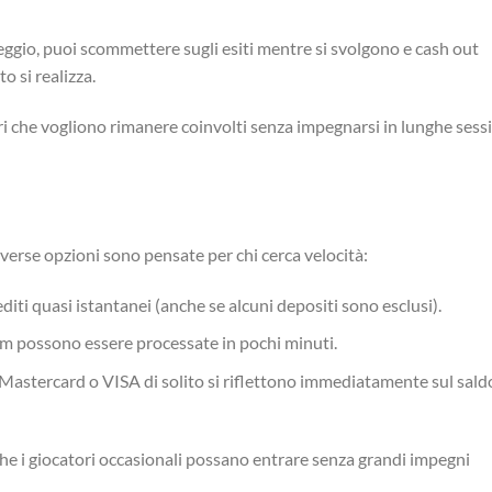
ggio, puoi scommettere sugli esiti mentre si svolgono e cash out
o si realizza.
ri che vogliono rimanere coinvolti senza impegnarsi in lunghe sess
verse opzioni sono pensate per chi cerca velocità:
diti quasi istantanei (anche se alcuni depositi sono esclusi).
 possono essere processate in pochi minuti.
 Mastercard o VISA di solito si riflettono immediatamente sul sald
he i giocatori occasionali possano entrare senza grandi impegni