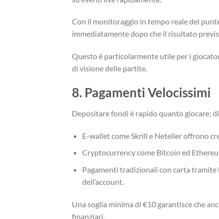
Con il monitoraggio in tempo reale del punte
immediatamente dopo che il risultato previst
Questo è particolarmente utile per i giocato
di visione delle partite.
8. Pagamenti Velocissimi
Depositare fondi è rapido quanto giocare; di
E-wallet come Skrill e Neteller offrono cre
Cryptocurrency come Bitcoin ed Ethereum
Pagamenti tradizionali con carta tramite
dell’account.
Una soglia minima di €10 garantisce che anc
finanziari.