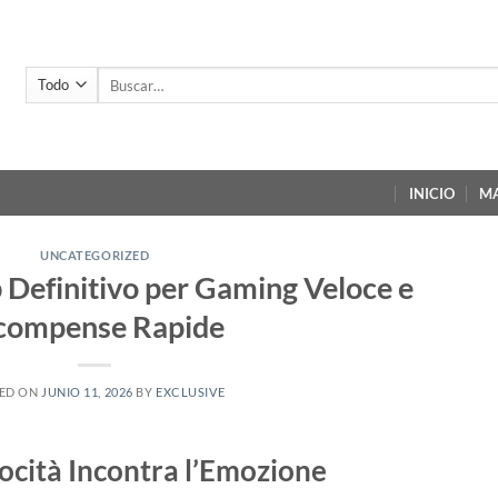
Buscar
por:
INICIO
M
UNCATEGORIZED
 Definitivo per Gaming Veloce e
compense Rapide
ED ON
JUNIO 11, 2026
BY
EXCLUSIVE
ocità Incontra l’Emozione