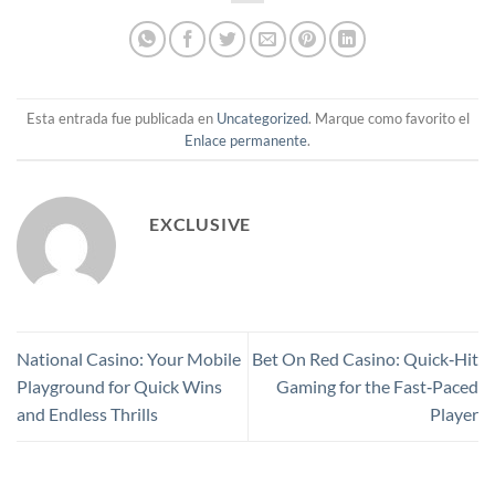
Esta entrada fue publicada en
Uncategorized
. Marque como favorito el
Enlace permanente
.
EXCLUSIVE
National Casino: Your Mobile
Bet On Red Casino: Quick‑Hit
Playground for Quick Wins
Gaming for the Fast‑Paced
and Endless Thrills
Player