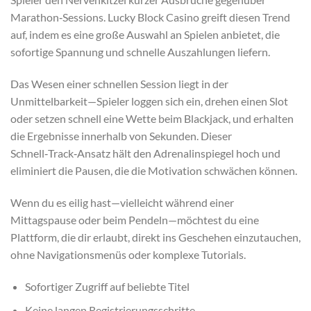
Marathon‑Sessions. Lucky Block Casino greift diesen Trend
auf, indem es eine große Auswahl an Spielen anbietet, die
sofortige Spannung und schnelle Auszahlungen liefern.
Das Wesen einer schnellen Session liegt in der
Unmittelbarkeit—Spieler loggen sich ein, drehen einen Slot
oder setzen schnell eine Wette beim Blackjack, und erhalten
die Ergebnisse innerhalb von Sekunden. Dieser
Schnell‑Track‑Ansatz hält den Adrenalinspiegel hoch und
eliminiert die Pausen, die die Motivation schwächen können.
Wenn du es eilig hast—vielleicht während einer
Mittagspause oder beim Pendeln—möchtest du eine
Plattform, die dir erlaubt, direkt ins Geschehen einzutauchen,
ohne Navigationsmenüs oder komplexe Tutorials.
Sofortiger Zugriff auf beliebte Titel
Keine langen Registrierungsschritte