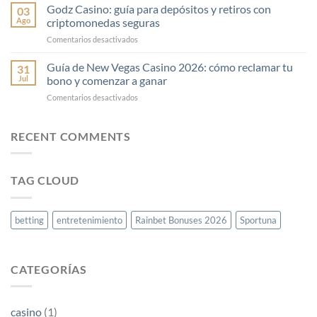
evolución
Godz Casino: guía para depósitos y retiros con
los
03
apuestas
histórica
casinos
Ago
criptomonedas seguras
con
de
una
Rainbet
en
Comentarios desactivados
los
guía
Casino
Godz
juegos
esencial
Casino:
Guía de New Vegas Casino 2026: cómo reclamar tu
de
31
guía
azar
Jul
bono y comenzar a ganar
para
y
en
Comentarios desactivados
depósitos
su
Guía
y
impacto
de
retiros
en
New
RECENT COMMENTS
con
la
Vegas
criptomonedas
sociedad
Casino
seguras
moderna
2026:
TAG CLOUD
cómo
reclamar
tu
bono
betting
entretenimiento
Rainbet Bonuses 2026
Sportuna
y
comenzar
a
ganar
CATEGORÍAS
casino
(1)