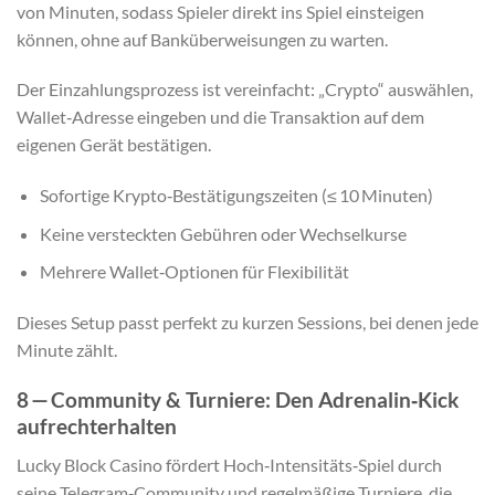
von Minuten, sodass Spieler direkt ins Spiel einsteigen
können, ohne auf Banküberweisungen zu warten.
Der Einzahlungsprozess ist vereinfacht: „Crypto“ auswählen,
Wallet‑Adresse eingeben und die Transaktion auf dem
eigenen Gerät bestätigen.
Sofortige Krypto‑Bestätigungszeiten (≤ 10 Minuten)
Keine versteckten Gebühren oder Wechselkurse
Mehrere Wallet‑Optionen für Flexibilität
Dieses Setup passt perfekt zu kurzen Sessions, bei denen jede
Minute zählt.
8 — Community & Turniere: Den Adrenalin‑Kick
aufrechterhalten
Lucky Block Casino fördert Hoch‑Intensitäts‑Spiel durch
seine Telegram‑Community und regelmäßige Turniere, die