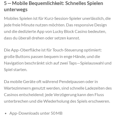
5 — Mobile Bequemlichkeit: Schnelles Spielen
unterwegs
Mobiles Spielen ist für Kurz‑Session‑Spieler unerlässlich, die
jede freie Minute nutzen möchten. Das responsive Design
und die dedizierte App von Lucky Block Casino bedeuten,
dass du überall drehen oder setzen kannst.
Die App-Oberfläche ist für Touch‑Steuerung optimiert:
große Buttons passen bequem in enge Hände, und die
Navigation beschränkt sich auf zwei Taps—Spielauswahl und
Spiel starten.
Da mobile Geräte oft während Pendelpausen oder in
Wartezimmern genutzt werden, sind schnelle Ladezeiten des
Casinos entscheidend; jede Verzögerung kann den Fluss
unterbrechen und die Wiederholung des Spiels erschweren.
App-Downloads unter 50 MB