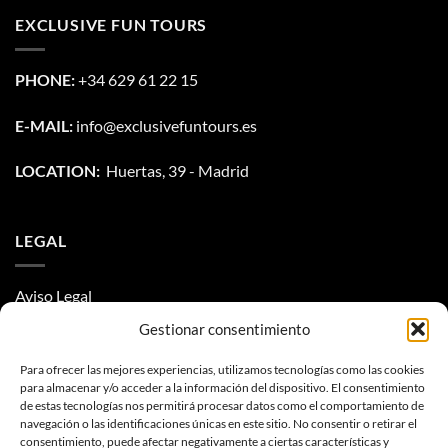
EXCLUSIVE FUN TOURS
PHONE:
+34 629 61 22 15
E-MAIL:
info@exclusivefuntours.es
LOCATION:
Huertas, 39 - Madrid
LEGAL
Aviso Legal
Gestionar consentimiento
Condiciones y privacidad
Para ofrecer las mejores experiencias, utilizamos tecnologías como las cookies
Política de Cookies
para almacenar y/o acceder a la información del dispositivo. El consentimiento
de estas tecnologías nos permitirá procesar datos como el comportamiento de
navegación o las identificaciones únicas en este sitio. No consentir o retirar el
consentimiento, puede afectar negativamente a ciertas características y