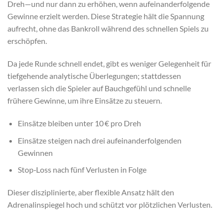
Dreh—und nur dann zu erhöhen, wenn aufeinanderfolgende
Gewinne erzielt werden. Diese Strategie hält die Spannung
aufrecht, ohne das Bankroll während des schnellen Spiels zu
erschöpfen.
Da jede Runde schnell endet, gibt es weniger Gelegenheit für
tiefgehende analytische Überlegungen; stattdessen
verlassen sich die Spieler auf Bauchgefühl und schnelle
frühere Gewinne, um ihre Einsätze zu steuern.
Einsätze bleiben unter 10 € pro Dreh
Einsätze steigen nach drei aufeinanderfolgenden
Gewinnen
Stop‑Loss nach fünf Verlusten in Folge
Dieser disziplinierte, aber flexible Ansatz hält den
Adrenalinspiegel hoch und schützt vor plötzlichen Verlusten.