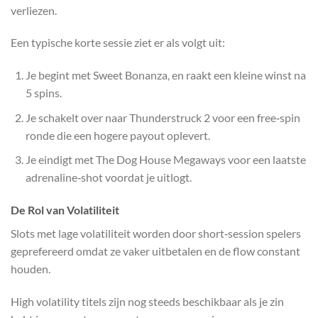
verliezen.
Een typische korte sessie ziet er als volgt uit:
Je begint met Sweet Bonanza, en raakt een kleine winst na
5 spins.
Je schakelt over naar Thunderstruck 2 voor een free‑spin
ronde die een hogere payout oplevert.
Je eindigt met The Dog House Megaways voor een laatste
adrenaline‑shot voordat je uitlogt.
De Rol van Volatiliteit
Slots met lage volatiliteit worden door short‑session spelers
geprefereerd omdat ze vaker uitbetalen en de flow constant
houden.
High volatility titels zijn nog steeds beschikbaar als je zin