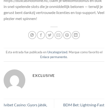
https://duxcasinoonline.nl/, claim je welkomstbonus en duik
in snel‑spelende slots die je onmiddellijk belonen — terwijl je
gerust bent dankzij vertrouwde licenties en top‑support. Veel
plezier met spinnen!
Esta entrada fue publicada en
Uncategorized
. Marque como favorito el
Enlace permanente
.
EXCLUSIVE
Ivibet Casino: Gyors játék,
BDM Bet: Lightning‑Fast