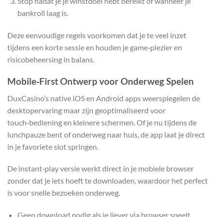
Stop nadat je je winstdoel hebt bereikt of wanneer je
bankroll laag is.
Deze eenvoudige regels voorkomen dat je te veel inzet
tijdens een korte sessie en houden je game‑plezier en
risicobeheersing in balans.
Mobile‑First Ontwerp voor Onderweg Spelen
DuxCasino’s native iOS en Android apps weerspiegelen de
desktopervaring maar zijn geoptimaliseerd voor
touch‑bediening en kleinere schermen. Of je nu tijdens de
lunchpauze bent of onderweg naar huis, de app laat je direct
in je favoriete slot springen.
De instant‑play versie werkt direct in je mobiele browser
zonder dat je iets hoeft te downloaden, waardoor het perfect
is voor snelle bezoeken onderweg.
Geen download nodig als je liever via browser speelt.