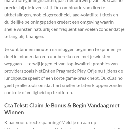
marathon‑gamingnachten, past het ontwerp van DuxCasino
precies bij die levensstijl. De combinatie van directe
uitbetalingen, mobiel‑gereedheid, lage‑volatiliteit titels en
duidelijke beloningspaden creëert een omgeving waarin
snelle winsten natuurlijk en frequent aanvoelen zonder dat je
te lang blijft hangen.
Je kunt binnen minuten na inloggen beginnen te spinnen, je
doel in minder dan een uur bereiken en met je winsten
weggaan — terwijl je geniet van top‑kwaliteit graphics van
providers zoals NetEnt en Pragmatic Play. Of je nu tijdens de
lunchpauze speelt of een korte game‑break hebt, DuxCasino
geeft je alle tools om dat hart sneller te laten kloppen zonder
controle of veiligheid op te offeren.
Cta Tekst: Claim Je Bonus & Begin Vandaag met
Winnen
Klaar voor directe spanning? Meld je nu aan op