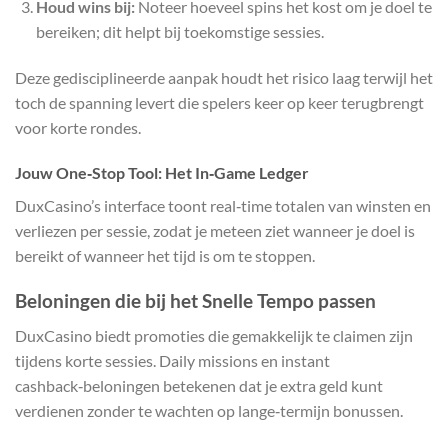
Houd wins bij:
Noteer hoeveel spins het kost om je doel te
bereiken; dit helpt bij toekomstige sessies.
Deze gedisciplineerde aanpak houdt het risico laag terwijl het
toch de spanning levert die spelers keer op keer terugbrengt
voor korte rondes.
Jouw One‑Stop Tool: Het In‑Game Ledger
DuxCasino’s interface toont real‑time totalen van winsten en
verliezen per sessie, zodat je meteen ziet wanneer je doel is
bereikt of wanneer het tijd is om te stoppen.
Beloningen die bij het Snelle Tempo passen
DuxCasino biedt promoties die gemakkelijk te claimen zijn
tijdens korte sessies. Daily missions en instant
cashback‑beloningen betekenen dat je extra geld kunt
verdienen zonder te wachten op lange‑termijn bonussen.