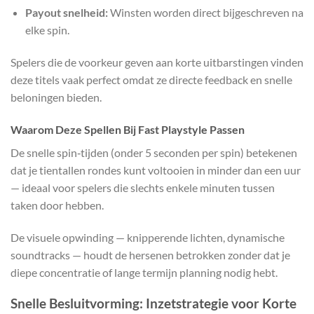
Payout snelheid:
Winsten worden direct bijgeschreven na
elke spin.
Spelers die de voorkeur geven aan korte uitbarstingen vinden
deze titels vaak perfect omdat ze directe feedback en snelle
beloningen bieden.
Waarom Deze Spellen Bij Fast Playstyle Passen
De snelle spin‑tijden (onder 5 seconden per spin) betekenen
dat je tientallen rondes kunt voltooien in minder dan een uur
— ideaal voor spelers die slechts enkele minuten tussen
taken door hebben.
De visuele opwinding — knipperende lichten, dynamische
soundtracks — houdt de hersenen betrokken zonder dat je
diepe concentratie of lange termijn planning nodig hebt.
Snelle Besluitvorming: Inzetstrategie voor Korte