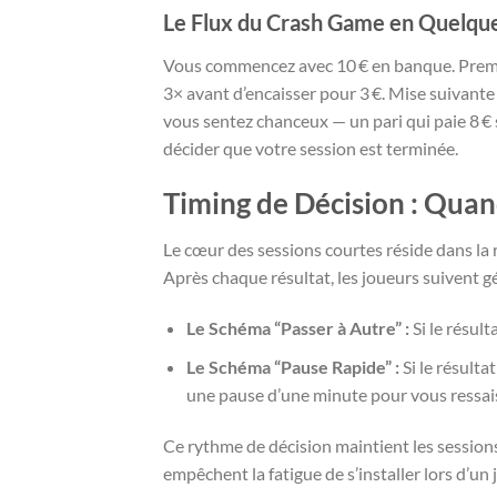
Le Flux du Crash Game en Quelqu
Vous commencez avec 10 € en banque. Premièr
3× avant d’encaisser pour 3 €. Mise suivante 
vous sentez chanceux — un pari qui paie 8 € si
décider que votre session est terminée.
Timing de Décision : Quan
Le cœur des sessions courtes réside dans la r
Après chaque résultat, les joueurs suivent 
Le Schéma “Passer à Autre” :
Si le résul
Le Schéma “Pause Rapide” :
Si le résulta
une pause d’une minute pour vous ressais
Ce rythme de décision maintient les sessions
empêchent la fatigue de s’installer lors d’un 