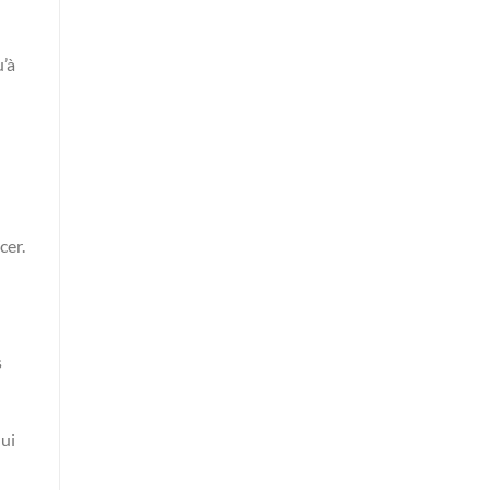
u’à
cer.
s
qui