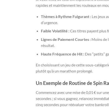
rapides et maintiennent les rouleaux en mou
Thèmes à Rythme Fulgurant :
Les jeux a
d’urgence.
Faible Volatilité :
Ces titres payent plus 
Lignes de Paiement Courtes :
Moins de li
résultat.
Haute Fréquence de Hit :
Des “petits” g
En choisissant un jeu de cette sous-catégori
plutôt qu’à un marathon prolongé.
Un Exemple de Routine de Spin R
Commencez avec une mise de 0,01 € sur une ma
secondes ; si vous gagnez, relancez immédia
cinq secondes pour réévaluer votre bankroll