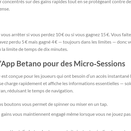
r concentrés sur des gains rapides tout en se protégeant contre d
tense.
ous arrêter si vous perdez 10 € ou si vous gagnez 15 €. Vous fait
s avez perdu 5 € mais gagné 4 € — toujours dans les limites — donc 
u la limite de temps de dix minutes.
 l’App Betano pour des Micro‑Sessions
 est conçue pour les joueurs qui ont besoin d’un accès instantané 
 se charge rapidement et affiche les informations essentielles — sol
ran, réduisant le temps de navigation.
s boutons vous permet de spinner ou miser en un tap.
s gains vous maintiennent engagé même lorsque vous ne jouez pas