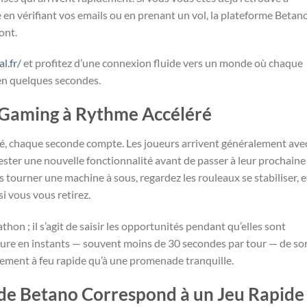
 en vérifiant vos emails ou en prenant un vol, la plateforme Betan
ont.
l.fr/
et profitez d’une connexion fluide vers un monde où chaque
en quelques secondes.
e Gaming à Rythme Accéléré
ité, chaque seconde compte. Les joueurs arrivent généralement ave
 tester une nouvelle fonctionnalité avant de passer à leur prochaine
es tourner une machine à sous, regardez les rouleaux se stabiliser, e
i vous vous retirez.
on ; il s’agit de saisir les opportunités pendant qu’elles sont
esure en instants — souvent moins de 30 secondes par tour — de so
nement à feu rapide qu’à une promenade tranquille.
 de Betano Correspond à un Jeu Rapide