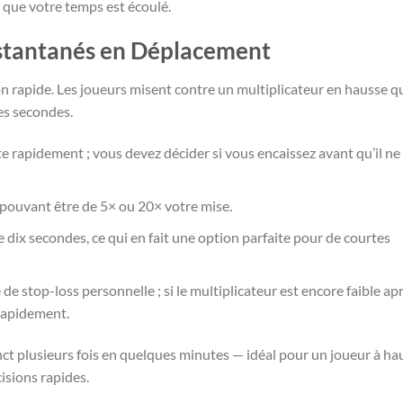
 que votre temps est écoulé.
nstantanés en Déplacement
on rapide. Les joueurs misent contre un multiplicateur en hausse q
es secondes.
 rapidement ; vous devez décider si vous encaissez avant qu’il ne
 pouvant être de 5× ou 20× votre mise.
dix secondes, ce qui en fait une option parfaite pour de courtes
 de stop-loss personnelle ; si le multiplicateur est encore faible ap
rapidement.
nct plusieurs fois en quelques minutes — idéal pour un joueur à ha
cisions rapides.