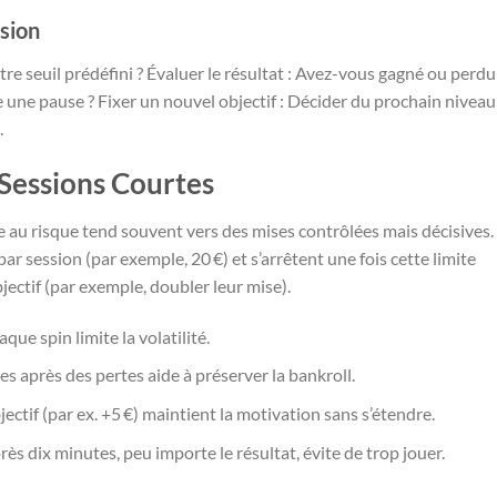
ision
tre seuil prédéfini ?
Évaluer le résultat : Avez-vous gagné ou perdu
re une pause ?
Fixer un nouvel objectif : Décider du prochain niveau
.
 Sessions Courtes
 au risque tend souvent vers des mises contrôlées mais décisives.
ar session (par exemple, 20 €) et s’arrêtent une fois cette limite
bjectif (par exemple, doubler leur mise).
ue spin limite la volatilité.
es après des pertes aide à préserver la bankroll.
jectif (par ex. +5 €) maintient la motivation sans s’étendre.
ès dix minutes, peu importe le résultat, évite de trop jouer.