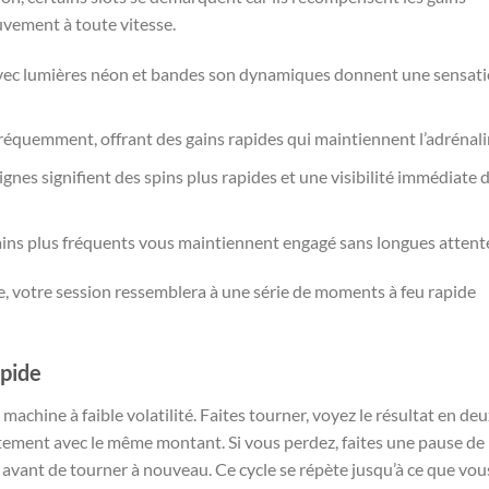
vement à toute vitesse.
vec lumières néon et bandes son dynamiques donnent une sensat
fréquemment, offrant des gains rapides qui maintiennent l’adrénali
gnes signifient des spins plus rapides et une visibilité immédiate 
ains plus fréquents vous maintiennent engagé sans longues attent
e, votre session ressemblera à une série de moments à feu rapide
apide
chine à faible volatilité. Faites tourner, voyez le résultat en de
tement avec le même montant. Si vous perdez, faites une pause de
 avant de tourner à nouveau. Ce cycle se répète jusqu’à ce que vou