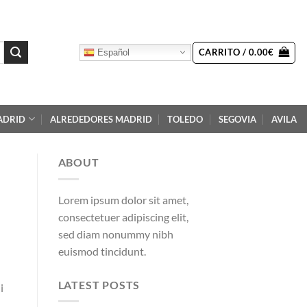
CARRITO /
0.00
€
Español
ADRID
ALREDEDORES MADRID
TOLEDO
SEGOVIA
AVILA
ABOUT
Lorem ipsum dolor sit amet,
consectetuer adipiscing elit,
sed diam nonummy nibh
euismod tincidunt.
LATEST POSTS
i