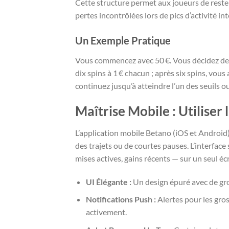
Cette structure permet aux joueurs de reste
pertes incontrôlées lors de pics d’activité in
Un Exemple Pratique
Vous commencez avec 50 €. Vous décidez de v
dix spins à 1 € chacun ; après six spins, vou
continuez jusqu’à atteindre l’un des seuils o
Maîtrise Mobile : Utiliser
L’application mobile Betano (iOS et Android)
des trajets ou de courtes pauses. L’interface
mises actives, gains récents — sur un seul éc
UI Élégante :
Un design épuré avec de gro
Notifications Push :
Alertes pour les gro
activement.