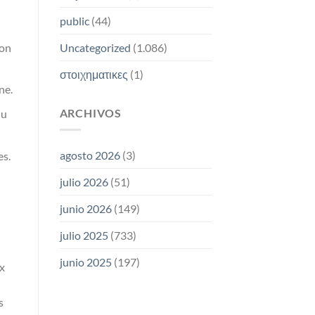
public
(44)
ion
Uncategorized
(1.086)
στοιχηματικες
(1)
ne.
ARCHIVOS
du
agosto 2026
(3)
es.
julio 2026
(51)
junio 2026
(149)
julio 2025
(733)
junio 2025
(197)
ux
s