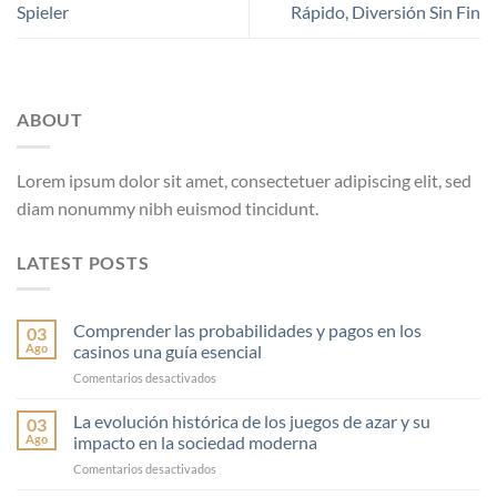
Spieler
Rápido, Diversión Sin Fin
ABOUT
Lorem ipsum dolor sit amet, consectetuer adipiscing elit, sed
diam nonummy nibh euismod tincidunt.
LATEST POSTS
Comprender las probabilidades y pagos en los
03
Ago
casinos una guía esencial
en
Comentarios desactivados
Comprender
las
La evolución histórica de los juegos de azar y su
03
probabilidades
Ago
impacto en la sociedad moderna
y
en
Comentarios desactivados
pagos
La
en