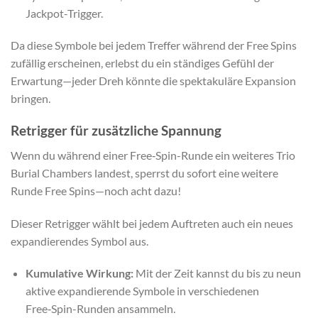
Jackpot-Trigger.
Da diese Symbole bei jedem Treffer während der Free Spins
zufällig erscheinen, erlebst du ein ständiges Gefühl der
Erwartung—jeder Dreh könnte die spektakuläre Expansion
bringen.
Retrigger für zusätzliche Spannung
Wenn du während einer Free‑Spin-Runde ein weiteres Trio
Burial Chambers landest, sperrst du sofort eine weitere
Runde Free Spins—noch acht dazu!
Dieser Retrigger wählt bei jedem Auftreten auch ein neues
expandierendes Symbol aus.
Kumulative Wirkung:
Mit der Zeit kannst du bis zu neun
aktive expandierende Symbole in verschiedenen
Free‑Spin-Runden ansammeln.