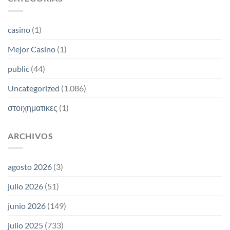
casino
(1)
Mejor Casino
(1)
public
(44)
Uncategorized
(1.086)
στοιχηματικες
(1)
ARCHIVOS
agosto 2026
(3)
julio 2026
(51)
junio 2026
(149)
julio 2025
(733)