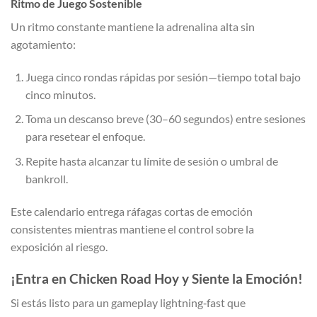
Ritmo de Juego Sostenible
Un ritmo constante mantiene la adrenalina alta sin
agotamiento:
Juega cinco rondas rápidas por sesión—tiempo total bajo
cinco minutos.
Toma un descanso breve (30–60 segundos) entre sesiones
para resetear el enfoque.
Repite hasta alcanzar tu límite de sesión o umbral de
bankroll.
Este calendario entrega ráfagas cortas de emoción
consistentes mientras mantiene el control sobre la
exposición al riesgo.
¡Entra en Chicken Road Hoy y Siente la Emoción!
Si estás listo para un gameplay lightning‑fast que