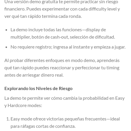
Una versión demo gratuita te permite practicar sin riesgo
financiero. Puedes experimentar con cada difficulty level y
ver qué tan rápido termina cada ronda.
La demo incluye todas las funciones—display de
multiplier, botón de cash‑out, selección de dificultad.
No requiere registro; ingresa al instante y empieza a jugar.
Al probar diferentes enfoques en modo demo, aprenderás
qué tan rápido puedes reaccionar y perfeccionar tu timing
antes de arriesgar dinero real.
Explorando los Niveles de Riesgo
La demo te permite ver cómo cambia la probabilidad en Easy
y Hardcore modes:
Easy mode ofrece victorias pequeñas frecuentes—ideal
para ráfagas cortas de confianza.