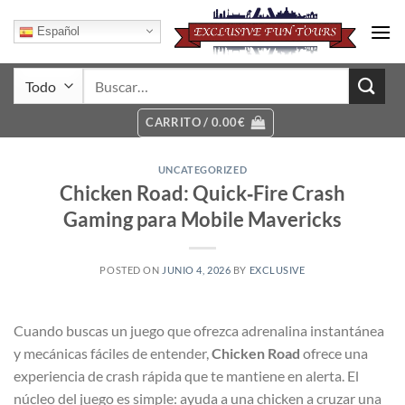
Saltar
al
Español
contenido
Buscar
por:
CARRITO /
0.00
€
UNCATEGORIZED
Chicken Road: Quick‑Fire Crash
Gaming para Mobile Mavericks
POSTED ON
JUNIO 4, 2026
BY
EXCLUSIVE
Cuando buscas un juego que ofrezca adrenalina instantánea
y mecánicas fáciles de entender,
Chicken Road
ofrece una
experiencia de crash rápida que te mantiene en alerta. El
núcleo del juego es simple: ayuda a una chicken a cruzar una