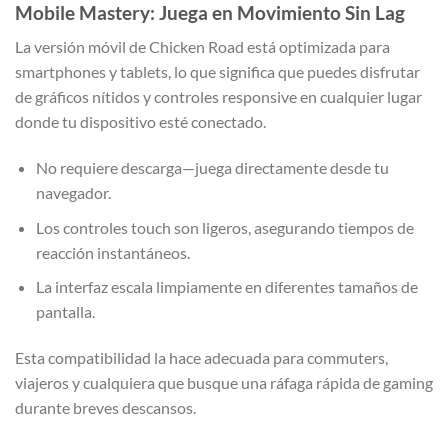
Mobile Mastery: Juega en Movimiento Sin Lag
La versión móvil de Chicken Road está optimizada para
smartphones y tablets, lo que significa que puedes disfrutar
de gráficos nítidos y controles responsive en cualquier lugar
donde tu dispositivo esté conectado.
No requiere descarga—juega directamente desde tu
navegador.
Los controles touch son ligeros, asegurando tiempos de
reacción instantáneos.
La interfaz escala limpiamente en diferentes tamaños de
pantalla.
Esta compatibilidad la hace adecuada para commuters,
viajeros y cualquiera que busque una ráfaga rápida de gaming
durante breves descansos.