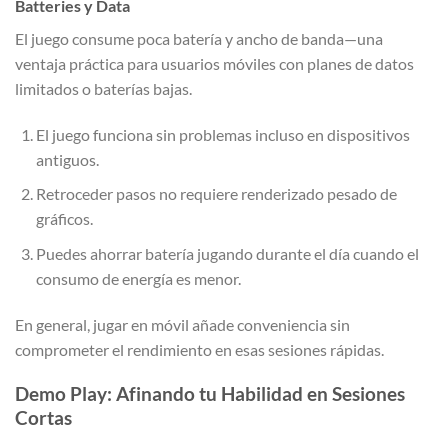
Batteries y Data
El juego consume poca batería y ancho de banda—una
ventaja práctica para usuarios móviles con planes de datos
limitados o baterías bajas.
El juego funciona sin problemas incluso en dispositivos
antiguos.
Retroceder pasos no requiere renderizado pesado de
gráficos.
Puedes ahorrar batería jugando durante el día cuando el
consumo de energía es menor.
En general, jugar en móvil añade conveniencia sin
comprometer el rendimiento en esas sesiones rápidas.
Demo Play: Afinando tu Habilidad en Sesiones
Cortas