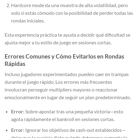
Hardcore mode da una muestra de alta volatilidad, pero
solo si estás cómodo con la posibilidad de perder todas las
rondas iniciales.
Esta experiencia práctica te ayuda a decidir qué dificultad se
ajusta mejor a tu estilo de juego en sesiones cortas.
Errores Comunes y Cómo Evitarlos en Rondas
Rápidas
Incluso jugadores experimentados pueden caer en trampas
durante el juego rápido. Los errores más frecuentes
involucran perseguir multipliers mayores o reaccionar
emocionalmente en lugar de seguir un plan predeterminado.
Error:
Sobre‑apostar tras una pequeña victoria—esto
agota rápidamente el bankroll en sesiones cortas.
Error:
Ignorar los objetivos de cash‑out establecidos—
dejar que la avaricia dicte cuándo detenerse aumenta la