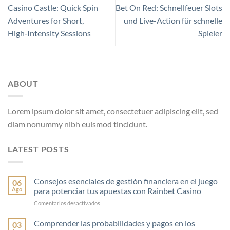
Casino Castle: Quick Spin
Bet On Red: Schnellfeuer Slots
Adventures for Short,
und Live-Action für schnelle
High‑Intensity Sessions
Spieler
ABOUT
Lorem ipsum dolor sit amet, consectetuer adipiscing elit, sed
diam nonummy nibh euismod tincidunt.
LATEST POSTS
Consejos esenciales de gestión financiera en el juego
06
Ago
para potenciar tus apuestas con Rainbet Casino
en
Comentarios desactivados
Consejos
esenciales
Comprender las probabilidades y pagos en los
03
de