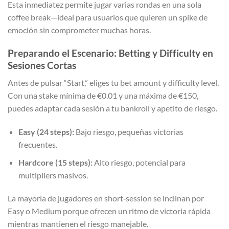
Esta inmediatez permite jugar varias rondas en una sola
coffee break—ideal para usuarios que quieren un spike de
emoción sin comprometer muchas horas.
Preparando el Escenario: Betting y Difficulty en
Sesiones Cortas
Antes de pulsar “Start,” eliges tu bet amount y difficulty level.
Con una stake mínima de €0.01 y una máxima de €150,
puedes adaptar cada sesión a tu bankroll y apetito de riesgo.
Easy (24 steps):
Bajo riesgo, pequeñas victorias
frecuentes.
Hardcore (15 steps):
Alto riesgo, potencial para
multipliers masivos.
La mayoría de jugadores en short‑session se inclinan por
Easy o Medium porque ofrecen un ritmo de victoria rápida
mientras mantienen el riesgo manejable.