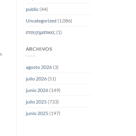
public
(44)
Uncategorized
(1.086)
στοιχηματικες
(1)
ARCHIVOS
s
agosto 2026
(3)
julio 2026
(51)
junio 2026
(149)
julio 2025
(733)
junio 2025
(197)