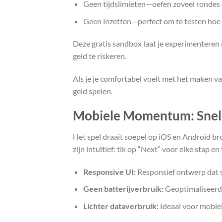
Geen tijdslimieten—oefen zoveel rondes al
Geen inzetten—perfect om te testen hoe s
Deze gratis sandbox laat je experimenteren
geld te riskeren.
Als je je comfortabel voelt met het maken v
geld spelen.
Mobiele Momentum: Snel 
Het spel draait soepel op iOS en Android br
zijn intuïtief: tik op “Next” voor elke stap e
Responsive UI:
Responsief ontwerp dat s
Geen batterijverbruik:
Geoptimaliseerd 
Lichter dataverbruik:
Ideaal voor mobie