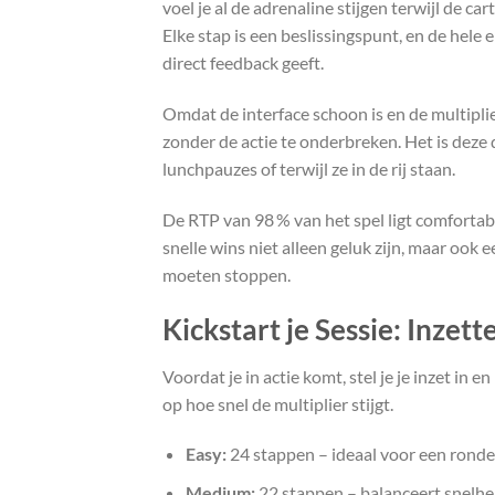
voel je al de adrenaline stijgen terwijl de 
Elke stap is een beslissingspunt, en de hele
direct feedback geeft.
Omdat de interface schoon is en de multiplie
zonder de actie te onderbreken. Het is deze 
lunchpauzes of terwijl ze in de rij staan.
De RTP van 98 % van het spel ligt comforta
snelle wins niet alleen geluk zijn, maar oo
moeten stoppen.
Kickstart je Sessie: Inzet
Voordat je in actie komt, stel je je inzet in 
op hoe snel de multiplier stijgt.
Easy:
24 stappen – ideaal voor een ronde 
Medium:
22 stappen – balanceert snelhei