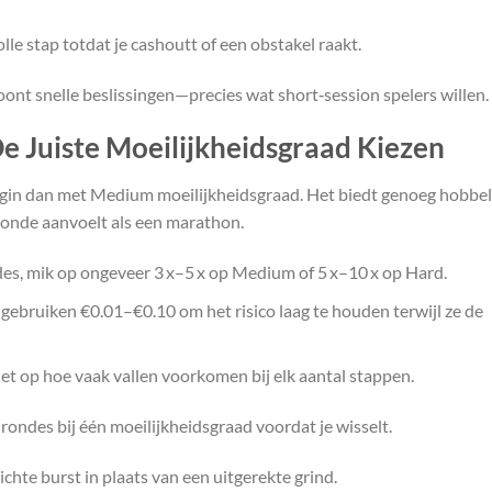
olle stap totdat je cashoutt of een obstakel raakt.
nt snelle beslissingen—precies wat short‑session spelers willen.
De Juiste Moeilijkheidsgraad Kiezen
begin dan met Medium moeilijkheidsgraad. Het biedt genoeg hobbel
ronde aanvoelt als een marathon.
es, mik op ongeveer 3 x–5 x op Medium of 5 x–10 x op Hard.
gebruiken €0.01–€0.10 om het risico laag te houden terwijl ze de
et op hoe vaak vallen voorkomen bij elk aantal stappen.
n rondes bij één moeilijkheidsgraad voordat je wisselt.
chte burst in plaats van een uitgerekte grind.