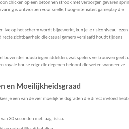
cartoon chicken op een betonnen strook met verborgen gevaren sprin
 ervaring is ontworpen voor snelle, hoog‑intensiteit gameplay die
r live op het scherm wordt bijgewerkt, kun je je risiconiveau lezen
directe zichtbaarheid die casual gamers verslaafd houdt tijdens
bel boven de industriegemiddelden, wat spelers vertrouwen geeft 
k een royale house edge die degenen beloont die weten wanneer ze
ten en Moeilijkheidsgraad
en kies je een van de vier moeilijkheidsgraden die direct invloed heb
van 30 seconden met laag risico.
d en potentiële uitbetaling.