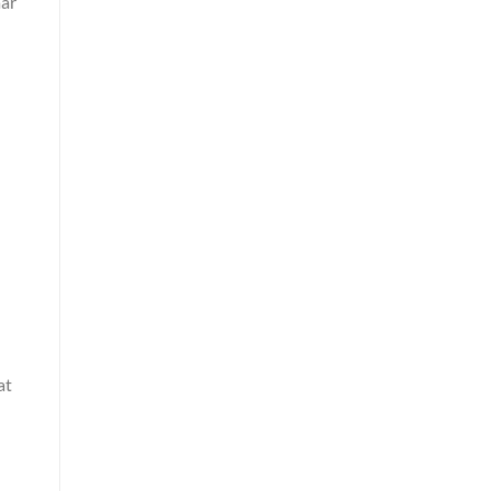
aar
at