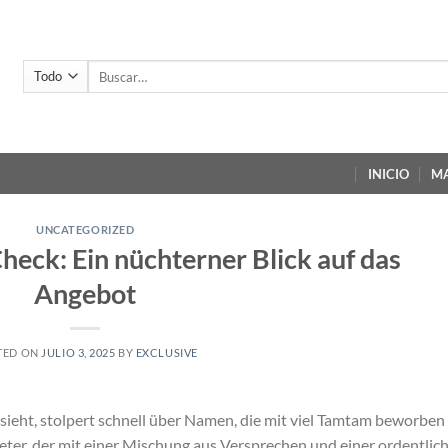
Buscar
por:
INICIO
M
UNCATEGORIZED
heck: Ein nüchterner Blick auf das
Angebot
TED ON
JULIO 3, 2025
BY
EXCLUSIVE
sieht, stolpert schnell über Namen, die mit viel Tamtam beworben
eter, der mit einer Mischung aus Versprechen und einer ordentlic