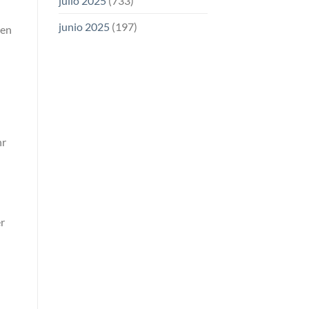
julio 2025
(733)
junio 2025
(197)
nen
hr
r