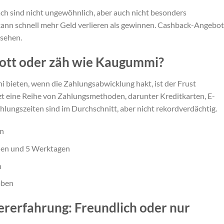
ch sind nicht ungewöhnlich, aber auch nicht besonders
 kann schnell mehr Geld verlieren als gewinnen. Cashback-Angebo
rsehen.
lott oder zäh wie Kaugummi?
ni bieten, wenn die Zahlungsabwicklung hakt, ist der Frust
t eine Reihe von Zahlungsmethoden, darunter Kreditkarten, E-
ungszeiten sind im Durchschnitt, aber nicht rekordverdächtig.
en
den und 5 Werktagen
n
oben
rerfahrung: Freundlich oder nur