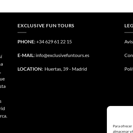
EXCLUSIVE FUN TOURS
LE
PHONE:
+34 629 61 22 15
Avis
E-MAIL:
info@exclusivefuntours.es
Cond
sí
sa
LOCATION:
Huertas, 39 - Madrid
Polí
,
que
sta
s
rid
rca.
Para ofrecer 
almacenar y/o