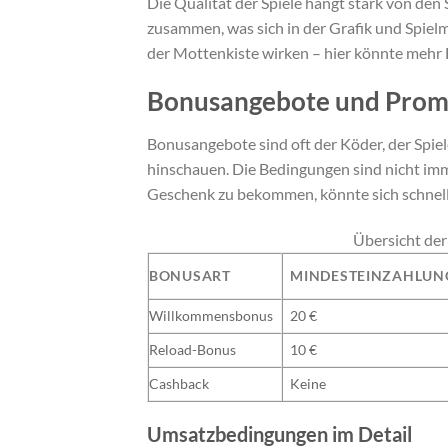
Die Qualität der Spiele hängt stark von de
zusammen, was sich in der Grafik und Spielme
der Mottenkiste wirken – hier könnte mehr 
Bonusangebote und Promo
Bonusangebote sind oft der Köder, der Spiel
hinschauen. Die Bedingungen sind nicht immer
Geschenk zu bekommen, könnte sich schnel
Übersicht de
BONUSART
MINDESTEINZAHLUN
Willkommensbonus
20 €
Reload-Bonus
10 €
Cashback
Keine
Umsatzbedingungen im Detail