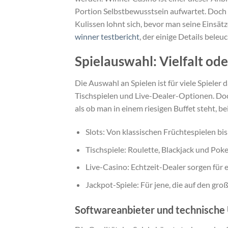
Portion Selbstbewusstsein aufwartet. Doch wi
Kulissen lohnt sich, bevor man seine Einsätz
winner testbericht
, der einige Details beleu
Spielauswahl: Vielfalt ode
Die Auswahl an Spielen ist für viele Spieler 
Tischspielen und Live-Dealer-Optionen. Doch
als ob man in einem riesigen Buffet steht, b
Slots: Von klassischen Früchtespielen b
Tischspiele: Roulette, Blackjack und Pok
Live-Casino: Echtzeit-Dealer sorgen für
Jackpot-Spiele: Für jene, die auf den gr
Softwareanbieter und technisch