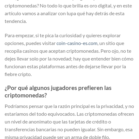
criptomonedas? No todo lo que brilla es oro digital, y en este
artículo vamos a analizar con lupa qué hay detrás de esta
tendencia.
Para empezar, si te pica la curiosidad y quieres explorar
opciones, puedes visitar
coin-casino-es.com
, un sitio que
recopila casinos que aceptan criptomonedas. Pero ojo, no te
dejes llevar solo por la novedad; hay que entender bien cómo
funcionan estas plataformas antes de dejarse llevar por la
fiebre cripto.
¿Por qué algunos jugadores prefieren las
criptomonedas?
Podríamos pensar que la razón principal es la privacidad, y no
estaríamos del todo equivocados. Las criptomonedas ofrecen
un nivel de anonimato que las tarjetas de crédito o
transferencias bancarias no pueden igualar. Sin embargo, esa
misma privacidad puede ser un arma de doble filo,