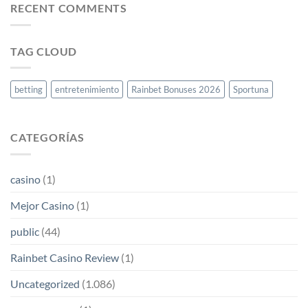
New
RECENT COMMENTS
con
la
Vegas
criptomonedas
sociedad
Casino
seguras
moderna
2026:
TAG CLOUD
cómo
reclamar
tu
bono
betting
entretenimiento
Rainbet Bonuses 2026
Sportuna
y
comenzar
a
ganar
CATEGORÍAS
casino
(1)
Mejor Casino
(1)
public
(44)
Rainbet Casino Review
(1)
Uncategorized
(1.086)