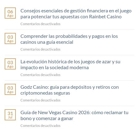
Consejos esenciales de gestión financiera en el juego
06
Ago
para potenciar tus apuestas con Rainbet Casino
en
Comentarios desactivados
Consejos
esenciales
Comprender las probabilidades y pagos en los
03
de
Ago
casinos una guía esencial
gestión
en
Comentarios desactivados
financiera
Comprender
en
las
La evolución histórica de los juegos de azar y su
el
03
probabilidades
juego
Ago
impacto en la sociedad moderna
y
para
en
Comentarios desactivados
pagos
potenciar
La
en
tus
evolución
Godz Casino: guía para depósitos y retiros con
los
03
apuestas
histórica
casinos
Ago
criptomonedas seguras
con
de
una
Rainbet
en
Comentarios desactivados
los
guía
Casino
Godz
juegos
esencial
Casino:
Guía de New Vegas Casino 2026: cómo reclamar tu
de
31
guía
azar
Jul
bono y comenzar a ganar
para
y
en
Comentarios desactivados
depósitos
su
Guía
y
impacto
de
retiros
en