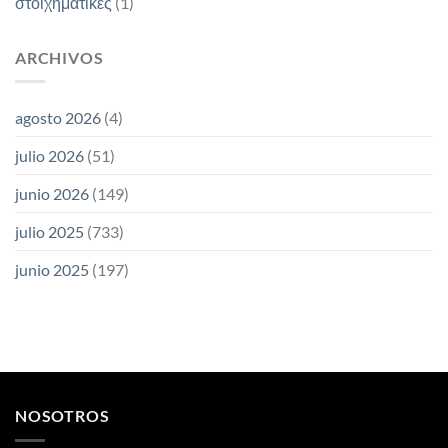
στοιχηματικες
(1)
ARCHIVOS
agosto 2026
(4)
julio 2026
(51)
junio 2026
(149)
julio 2025
(733)
junio 2025
(197)
NOSOTROS