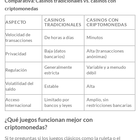
Comparativa: Casinos tradicionales vs. casinos con
criptomonedas
CASINOS
CASINOS CON
ASPECTO
TRADICIONALES
CRIPTOMONEDAS
Velocidad de
De horas a días
Minutos
transacciones
Baja (datos
Alta (transacciones
Privacidad
bancarios)
anónimas)
Generalmente
Variable y a menudo
Regulación
estricta
débil
Volatilidad del
Estable
Alta
saldo
Acceso
Limitado por
Amplio, sin
internacional
bancos y leyes
restricciones bancarias
¿Qué juegos funcionan mejor con
criptomonedas?
Si te preguntas si los juegos clásicos como la ruleta o el