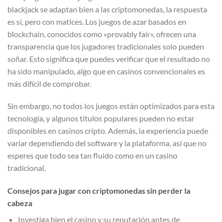
blackjack se adaptan bien a las criptomonedas, la respuesta
es sí, pero con matices. Los juegos de azar basados en
blockchain, conocidos como «provably fair», ofrecen una
transparencia que los jugadores tradicionales solo pueden
soñar. Esto significa que puedes verificar que el resultado no
ha sido manipulado, algo que en casinos convencionales es
más difícil de comprobar.
Sin embargo, no todos los juegos están optimizados para esta
tecnología, y algunos títulos populares pueden no estar
disponibles en casinos cripto. Además, la experiencia puede
variar dependiendo del software y la plataforma, así que no
esperes que todo sea tan fluido como en un casino
tradicional.
Consejos para jugar con criptomonedas sin perder la
cabeza
Investiga bien el casino y su reputación antes de