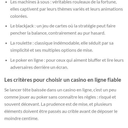
Les machines à sous : véritables rouleaux de la fortune,
elles captivent par leurs thèmes variés et leurs animations
colorées.
Le blackjack : un jeu de cartes où la stratégie peut faire
pencher la balance, contrairement au pur hasard.
La roulette : classique indémodable, elle séduit par sa
simplicité et ses multiples options de mise.
Le poker en ligne : pour ceux qui aiment bluffer et lire leurs
adversaires derrière un écran.
Les critères pour choisir un casino en ligne fiable
Se lancer tête baissée dans un casino en ligne, c’est un peu
comme jouer au poker sans connaître les règles : risqué et
souvent décevant. La prudence est de mise, et plusieurs
éléments doivent être passés au crible avant de déposer le
moindre centime.