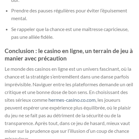
Prendre des pauses régulières pour éviter l’épuisement
mental.
Se rappeler que la chance est une maîtresse capricieuse,
pas une alliée fidèle.
Conclusion : le casino en ligne, un terrain de jeu à
manier avec précaution
Le monde des casinos en ligne est un univers fascinant, où la
chance et la stratégie s’entremêlent dans une danse parfois
imprévisible. Naviguer entre les plateformes demande un œil
critique et une bonne dose de bon sens. En choisissant des
sites sérieux comme
hermes-casino.co.com
, les joueurs
peuvent espérer une expérience plus équilibrée, où le plaisir
du jeu ne se fait pas au détriment de la sécurité ou de la
transparence. Après tout, dans ce jeu de hasard, mieux vaut
miser sur la prudence que sur l’illusion d’un coup de chance
miraculeux.