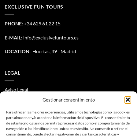
EXCLUSIVE FUN TOURS
PHONE:
+34 629 61 22 15
E-MAIL:
info@exclusivefuntours.es
LOCATION:
Huertas, 39 - Madrid
LEGAL
Aviso Legal
Gestionar consentimiento
Condiciones y privacidad
Para ofrecer las mejores experiencias, utilizamos tecnologías como las cookies
Política de Cookies
para almacenar y/o acceder a la información del dispositivo. El consentimiento
de estas tecnologías nos permitirá procesar datos como el comportamiento de
navegación o las identificaciones únicas en este sitio. No consentir o retirar el
consentimiento, puede afectar negativamente a ciertas características y