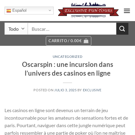
Saltar
al
Español
contenido
Buscar
por:
CARRITO /
0.00
€
UNCATEGORIZED
Oscarspin : une incursion dans
l’univers des casinos en ligne
POSTED ON
JULIO 3, 2025
BY
EXCLUSIVE
Les casinos en ligne sont devenus un terrain de jeu
incontournable pour les amateurs de sensations fortes et de
paris. Pourtant, naviguer dans cette jungle numérique peut
parfois ressembler à une partie de poker où l’on ne maîtrise