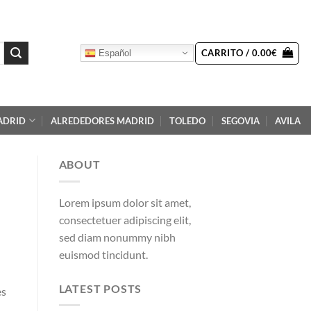
CARRITO /
0.00
€
Español
ADRID
ALREDEDORES MADRID
TOLEDO
SEGOVIA
AVILA
ABOUT
Lorem ipsum dolor sit amet,
consectetuer adipiscing elit,
sed diam nonummy nibh
euismod tincidunt.
LATEST POSTS
es