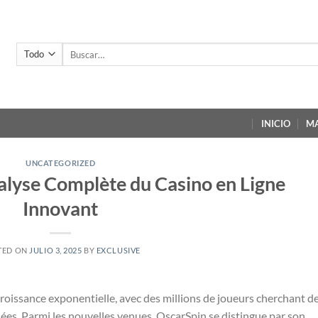
Buscar
por:
INICIO
M
UNCATEGORIZED
alyse Complète du Casino en Ligne
Innovant
TED ON
JULIO 3, 2025
BY
EXCLUSIVE
roissance exponentielle, avec des millions de joueurs cherchant d
isées. Parmi les nouvelles venues, OscarSpin se distingue par son