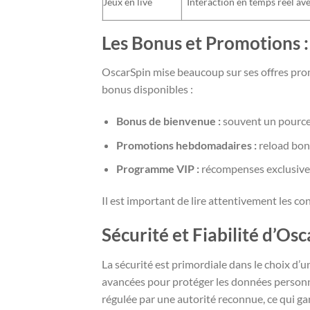
Jeux en live
Interaction en temps réel ave
Les Bonus et Promotions 
OscarSpin mise beaucoup sur ses offres promo
bonus disponibles :
Bonus de bienvenue :
souvent un pourcen
Promotions hebdomadaires :
reload bonu
Programme VIP :
récompenses exclusives
Il est important de lire attentivement les co
Sécurité et Fiabilité d’Os
La sécurité est primordiale dans le choix d’u
avancées pour protéger les données personnel
régulée par une autorité reconnue, ce qui gar