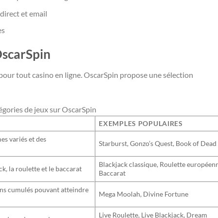
direct et email
es
OscarSpin
l pour tout casino en ligne. OscarSpin propose une sélection
égories de jeux sur OscarSpin
EXEMPLES POPULAIRES
es variés et des
Starburst, Gonzo’s Quest, Book of Dead
Blackjack classique, Roulette européen
, la roulette et le baccarat
Baccarat
ins cumulés pouvant atteindre
Mega Moolah, Divine Fortune
Live Roulette, Live Blackjack, Dream