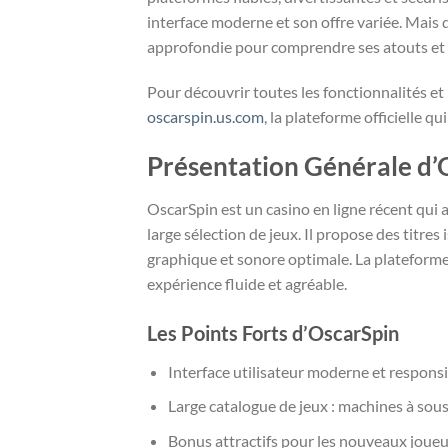
interface moderne et son offre variée. Mais
approfondie pour comprendre ses atouts et s
Pour découvrir toutes les fonctionnalités e
oscarspin.us.com
, la plateforme officielle q
Présentation Générale d’
OscarSpin est un casino en ligne récent qui a
large sélection de jeux. Il propose des titre
graphique et sonore optimale. La plateforme
expérience fluide et agréable.
Les Points Forts d’OscarSpin
Interface utilisateur moderne et respons
Large catalogue de jeux : machines à sous,
Bonus attractifs pour les nouveaux joueu