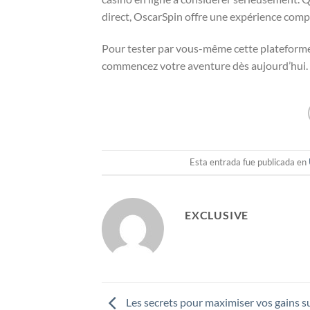
direct, OscarSpin offre une expérience compl
Pour tester par vous-même cette plateforme 
commencez votre aventure dès aujourd’hui.
Esta entrada fue publicada en
EXCLUSIVE
Les secrets pour maximiser vos gains su