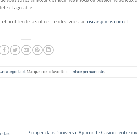
ète et agréable.
et profiter de ses offres, rendez-vous sur
oscarspin.us.com
et
Uncategorized
. Marque como favorito el
Enlace permanente
.
Plongée dans l’univers d’Aphrodite Casino : entre m
r les