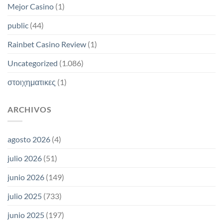
Mejor Casino
(1)
public
(44)
Rainbet Casino Review
(1)
Uncategorized
(1.086)
στοιχηματικες
(1)
ARCHIVOS
agosto 2026
(4)
julio 2026
(51)
junio 2026
(149)
julio 2025
(733)
junio 2025
(197)