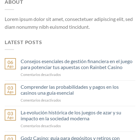
ABOUT
Lorem ipsum dolor sit amet, consectetuer adipiscing elit, sed
diam nonummy nibh euismod tincidunt.
LATEST POSTS
Consejos esenciales de gestión financiera en el juego
06
Ago
para potenciar tus apuestas con Rainbet Casino
en
Comentarios desactivados
Consejos
esenciales
Comprender las probabilidades y pagos en los
03
de
Ago
casinos una guía esencial
gestión
en
Comentarios desactivados
financiera
Comprender
en
las
La evolución histórica de los juegos de azar y su
el
03
probabilidades
juego
Ago
impacto en la sociedad moderna
y
para
en
Comentarios desactivados
pagos
potenciar
La
en
tus
evolución
Godz Casino: guía para depósitos y retiros con
los
03
apuestas