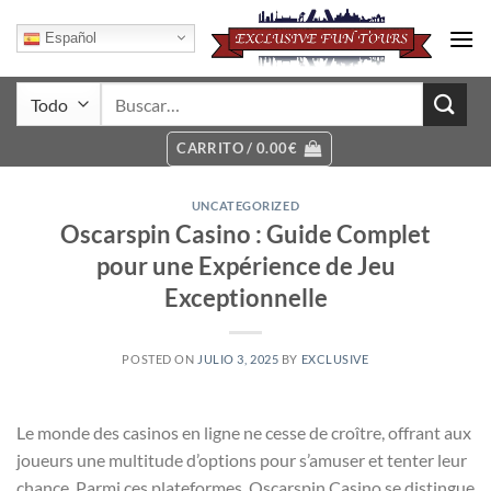
Saltar
al
Español
contenido
Buscar
por:
CARRITO /
0.00
€
UNCATEGORIZED
Oscarspin Casino : Guide Complet
pour une Expérience de Jeu
Exceptionnelle
POSTED ON
JULIO 3, 2025
BY
EXCLUSIVE
Le monde des casinos en ligne ne cesse de croître, offrant aux
joueurs une multitude d’options pour s’amuser et tenter leur
chance. Parmi ces plateformes, Oscarspin Casino se distingue