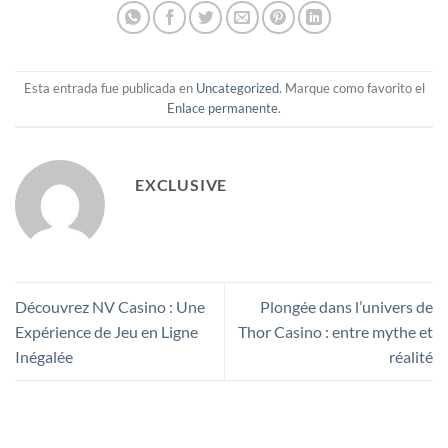
Esta entrada fue publicada en
Uncategorized
. Marque como favorito el
Enlace permanente
.
EXCLUSIVE
Découvrez NV Casino : Une
Plongée dans l’univers de
Expérience de Jeu en Ligne
Thor Casino : entre mythe et
Inégalée
réalité