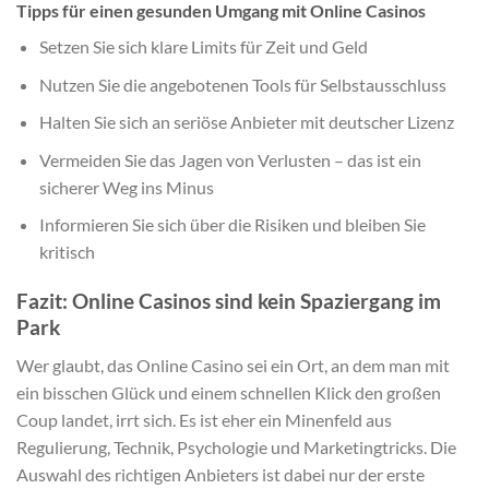
Tipps für einen gesunden Umgang mit Online Casinos
Setzen Sie sich klare Limits für Zeit und Geld
Nutzen Sie die angebotenen Tools für Selbstausschluss
Halten Sie sich an seriöse Anbieter mit deutscher Lizenz
Vermeiden Sie das Jagen von Verlusten – das ist ein
sicherer Weg ins Minus
Informieren Sie sich über die Risiken und bleiben Sie
kritisch
Fazit: Online Casinos sind kein Spaziergang im
Park
Wer glaubt, das Online Casino sei ein Ort, an dem man mit
ein bisschen Glück und einem schnellen Klick den großen
Coup landet, irrt sich. Es ist eher ein Minenfeld aus
Regulierung, Technik, Psychologie und Marketingtricks. Die
Auswahl des richtigen Anbieters ist dabei nur der erste