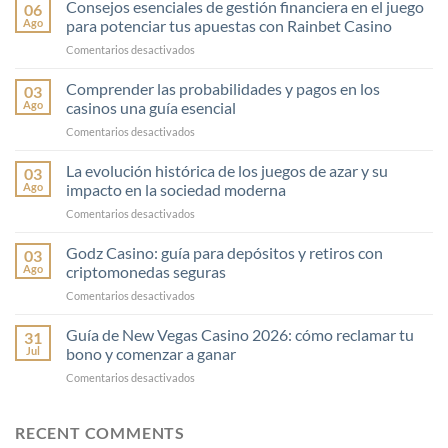
Consejos esenciales de gestión financiera en el juego
06
Ago
para potenciar tus apuestas con Rainbet Casino
en
Comentarios desactivados
Consejos
esenciales
Comprender las probabilidades y pagos en los
03
de
Ago
casinos una guía esencial
gestión
en
Comentarios desactivados
financiera
Comprender
en
las
La evolución histórica de los juegos de azar y su
el
03
probabilidades
juego
Ago
impacto en la sociedad moderna
y
para
en
Comentarios desactivados
pagos
potenciar
La
en
tus
evolución
Godz Casino: guía para depósitos y retiros con
los
03
apuestas
histórica
casinos
Ago
criptomonedas seguras
con
de
una
Rainbet
en
Comentarios desactivados
los
guía
Casino
Godz
juegos
esencial
Casino:
Guía de New Vegas Casino 2026: cómo reclamar tu
de
31
guía
azar
Jul
bono y comenzar a ganar
para
y
en
Comentarios desactivados
depósitos
su
Guía
y
impacto
de
retiros
en
New
RECENT COMMENTS
con
la
Vegas
criptomonedas