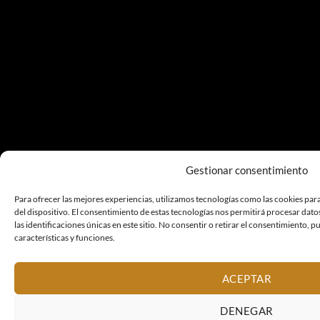
Gestionar consentimiento
Para ofrecer las mejores experiencias, utilizamos tecnologías como las cookies par
del dispositivo. El consentimiento de estas tecnologías nos permitirá procesar d
las identificaciones únicas en este sitio. No consentir o retirar el consentimiento, 
características y funciones.
ACEPTAR
DENEGAR