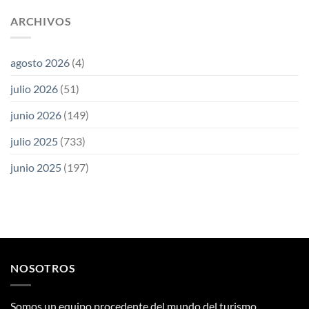
ARCHIVOS
agosto 2026
(4)
julio 2026
(51)
junio 2026
(149)
julio 2025
(733)
junio 2025
(197)
NOSOTROS
Somos un equipo procedente del mundo del turismo,