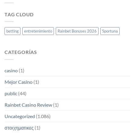
sociedad
Casino
seguras
moderna
2026:
TAG CLOUD
cómo
reclamar
tu
bono
betting
entretenimiento
Rainbet Bonuses 2026
Sportuna
y
comenzar
a
ganar
CATEGORÍAS
casino
(1)
Mejor Casino
(1)
public
(44)
Rainbet Casino Review
(1)
Uncategorized
(1.086)
στοιχηματικες
(1)