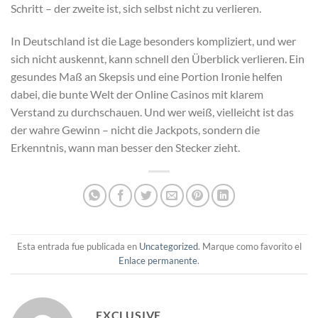
Schritt – der zweite ist, sich selbst nicht zu verlieren.
In Deutschland ist die Lage besonders kompliziert, und wer
sich nicht auskennt, kann schnell den Überblick verlieren. Ein
gesundes Maß an Skepsis und eine Portion Ironie helfen
dabei, die bunte Welt der Online Casinos mit klarem
Verstand zu durchschauen. Und wer weiß, vielleicht ist das
der wahre Gewinn – nicht die Jackpots, sondern die
Erkenntnis, wann man besser den Stecker zieht.
Esta entrada fue publicada en
Uncategorized
. Marque como favorito el
Enlace permanente
.
EXCLUSIVE