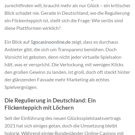
zurechtfinden will, braucht mehr als nur Glück – ein kritischer
Blick schadet nie. Gerade in Deutschland, wo die Regulierung
ein Flickenteppich ist, stellt sich die Frage: Wie seriös sind
diese Plattformen wirklich?
Ein Blick auf
1gocasinoonline.de
zeigt, dass es durchaus
Anbieter gibt, die sich um Transparenz bemühen. Doch
Vorsicht ist geboten, denn nicht jeder virtuelle Spielsalon
hält, was er verspricht. Die Verlockung, mit wenigen Klicks
den großen Gewinn zu landen, ist groß, doch oft steckt hinter
der glänzenden Fassade mehr Marketing als echtes
Spielvergnügen.
Die Regulierung in Deutschland: Ein
Flickenteppich mit Löchern
Seit der Einführung des neuen Glücksspielstaatsvertrags
2021 hat sich einiges getan, doch die Umsetzung bleibt
holprig. Während einige Bundesländer Online Casinos mit