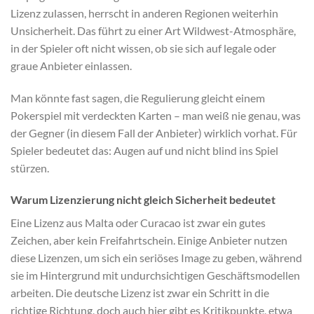
Lizenz zulassen, herrscht in anderen Regionen weiterhin
Unsicherheit. Das führt zu einer Art Wildwest-Atmosphäre,
in der Spieler oft nicht wissen, ob sie sich auf legale oder
graue Anbieter einlassen.
Man könnte fast sagen, die Regulierung gleicht einem
Pokerspiel mit verdeckten Karten – man weiß nie genau, was
der Gegner (in diesem Fall der Anbieter) wirklich vorhat. Für
Spieler bedeutet das: Augen auf und nicht blind ins Spiel
stürzen.
Warum Lizenzierung nicht gleich Sicherheit bedeutet
Eine Lizenz aus Malta oder Curacao ist zwar ein gutes
Zeichen, aber kein Freifahrtschein. Einige Anbieter nutzen
diese Lizenzen, um sich ein seriöses Image zu geben, während
sie im Hintergrund mit undurchsichtigen Geschäftsmodellen
arbeiten. Die deutsche Lizenz ist zwar ein Schritt in die
richtige Richtung, doch auch hier gibt es Kritikpunkte, etwa