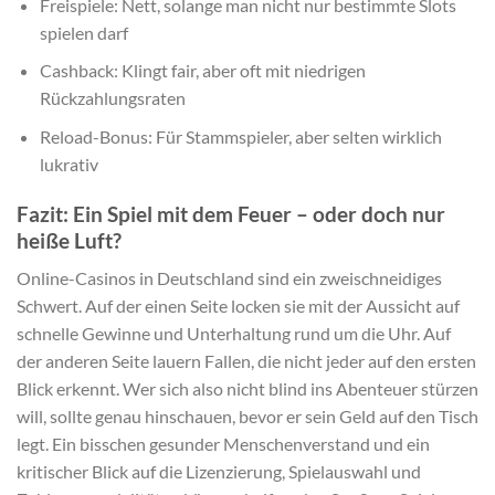
Freispiele: Nett, solange man nicht nur bestimmte Slots
spielen darf
Cashback: Klingt fair, aber oft mit niedrigen
Rückzahlungsraten
Reload-Bonus: Für Stammspieler, aber selten wirklich
lukrativ
Fazit: Ein Spiel mit dem Feuer – oder doch nur
heiße Luft?
Online-Casinos in Deutschland sind ein zweischneidiges
Schwert. Auf der einen Seite locken sie mit der Aussicht auf
schnelle Gewinne und Unterhaltung rund um die Uhr. Auf
der anderen Seite lauern Fallen, die nicht jeder auf den ersten
Blick erkennt. Wer sich also nicht blind ins Abenteuer stürzen
will, sollte genau hinschauen, bevor er sein Geld auf den Tisch
legt. Ein bisschen gesunder Menschenverstand und ein
kritischer Blick auf die Lizenzierung, Spielauswahl und