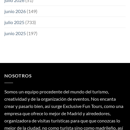
julio 2026
(51)
junio 2026
(149)
julio 2025
(733)
junio 2025
(197)
NOSOTROS
Somos un equipo procedente del mundo del turismo,
creatividad y de la organización de eventos. Nos encanta
crear y pasarlo bien, así surge Exclusive Fun Tours, como una
empresa que ofrece lo mejor de Madrid y alrededores,
organizadora de visitas turísticas para que que conozcas lo
mejor de la ciudad, no como turista sino como madrileño, así