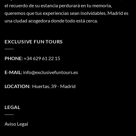
el recuerdo de su estancia perdurará en tu memoria,
queremos que tus experiencias sean inolvidables. Madrid es
una ciudad acogedora donde todo está cerca.
EXCLUSIVE FUN TOURS
PHONE:
+34 629 61 22 15
E-MAIL:
info@exclusivefuntours.es
LOCATION:
Huertas, 39 - Madrid
LEGAL
Aviso Legal