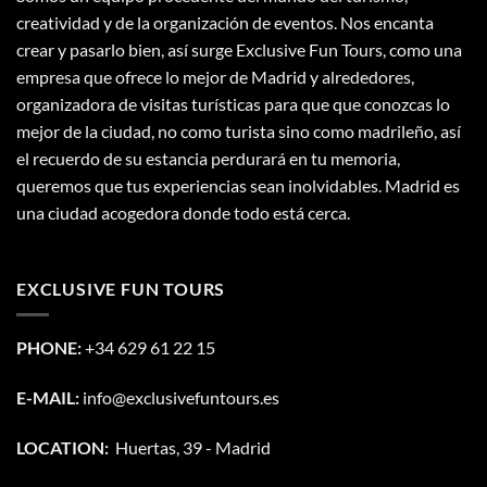
creatividad y de la organización de eventos. Nos encanta
crear y pasarlo bien, así surge Exclusive Fun Tours, como una
empresa que ofrece lo mejor de Madrid y alrededores,
organizadora de visitas turísticas para que que conozcas lo
mejor de la ciudad, no como turista sino como madrileño, así
el recuerdo de su estancia perdurará en tu memoria,
queremos que tus experiencias sean inolvidables. Madrid es
una ciudad acogedora donde todo está cerca.
EXCLUSIVE FUN TOURS
PHONE:
+34 629 61 22 15
E-MAIL:
info@exclusivefuntours.es
LOCATION:
Huertas, 39 - Madrid