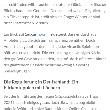
zurechtfinden will, braucht mehr als nur Glück – ein kritischer
Blick schadet nie. Gerade in Deutschland, wo die Regulierung
ein Flickenteppich ist, stellt sich die Frage: Wie seriös sind
diese Plattformen wirklich?
Ein Blick auf
1gocasinoonline.de
zeigt, dass es durchaus
Anbieter gibt, die sich um Transparenz bemühen. Doch
Vorsicht ist geboten, denn nicht jeder virtuelle Spielsalon
hält, was er verspricht. Die Verlockung, mit wenigen Klicks
den großen Gewinn zu landen, ist groß, doch oft steckt hinter
der glänzenden Fassade mehr Marketing als echtes
Spielvergnügen.
Die Regulierung in Deutschland: Ein
Flickenteppich mit Löchern
Seit der Einführung des neuen Glücksspielstaatsvertrags
2021 hat sich einiges getan, doch die Umsetzung bleibt
holprig. Während einige Bundesländer Online Casinos mit