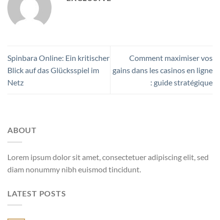
Spinbara Online: Ein kritischer
Comment maximiser vos
Blick auf das Glücksspiel im
gains dans les casinos en ligne
Netz
: guide stratégique
ABOUT
Lorem ipsum dolor sit amet, consectetuer adipiscing elit, sed
diam nonummy nibh euismod tincidunt.
LATEST POSTS