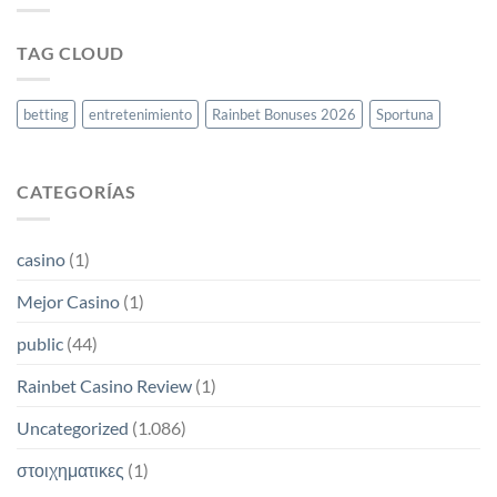
sociedad
Casino
seguras
moderna
2026:
TAG CLOUD
cómo
reclamar
tu
bono
betting
entretenimiento
Rainbet Bonuses 2026
Sportuna
y
comenzar
a
ganar
CATEGORÍAS
casino
(1)
Mejor Casino
(1)
public
(44)
Rainbet Casino Review
(1)
Uncategorized
(1.086)
στοιχηματικες
(1)