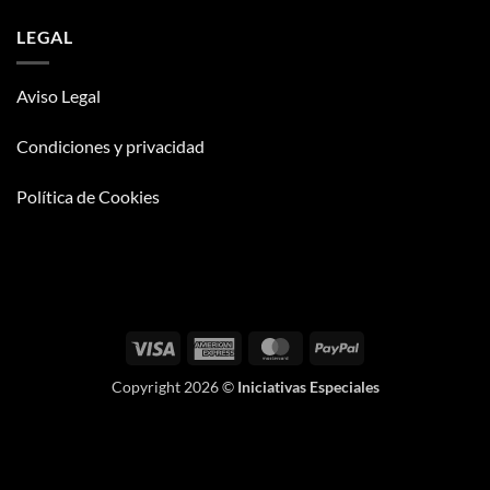
LEGAL
Aviso Legal
Condiciones y privacidad
Política de Cookies
Visa
American
MasterCard
PayPal
Express
Copyright 2026 ©
Iniciativas Especiales