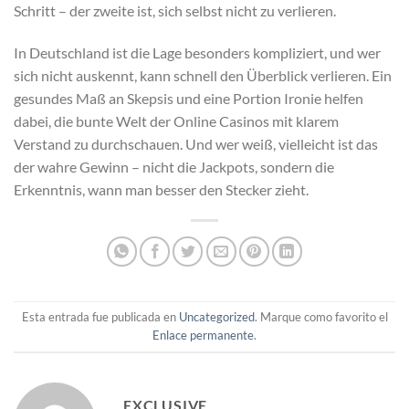
Schritt – der zweite ist, sich selbst nicht zu verlieren.
In Deutschland ist die Lage besonders kompliziert, und wer
sich nicht auskennt, kann schnell den Überblick verlieren. Ein
gesundes Maß an Skepsis und eine Portion Ironie helfen
dabei, die bunte Welt der Online Casinos mit klarem
Verstand zu durchschauen. Und wer weiß, vielleicht ist das
der wahre Gewinn – nicht die Jackpots, sondern die
Erkenntnis, wann man besser den Stecker zieht.
Esta entrada fue publicada en
Uncategorized
. Marque como favorito el
Enlace permanente
.
EXCLUSIVE