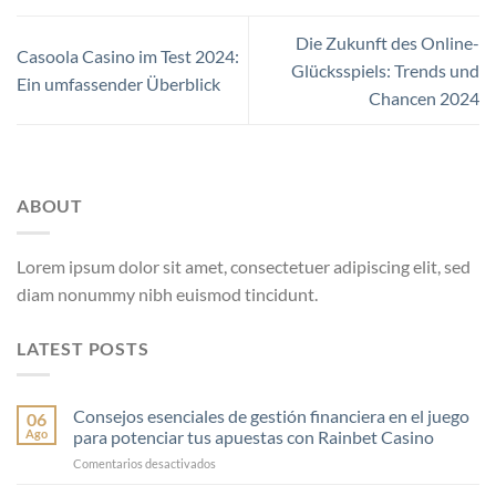
Die Zukunft des Online-
Casoola Casino im Test 2024:
Glücksspiels: Trends und
Ein umfassender Überblick
Chancen 2024
ABOUT
Lorem ipsum dolor sit amet, consectetuer adipiscing elit, sed
diam nonummy nibh euismod tincidunt.
LATEST POSTS
Consejos esenciales de gestión financiera en el juego
06
Ago
para potenciar tus apuestas con Rainbet Casino
en
Comentarios desactivados
Consejos