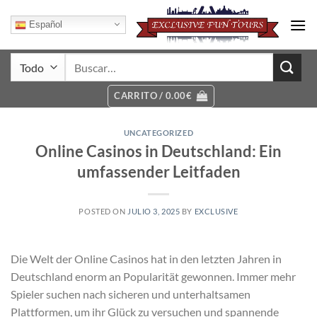
Saltar
al
Español
contenido
Buscar
por:
CARRITO /
0.00
€
UNCATEGORIZED
Online Casinos in Deutschland: Ein
umfassender Leitfaden
POSTED ON
JULIO 3, 2025
BY
EXCLUSIVE
Die Welt der Online Casinos hat in den letzten Jahren in
Deutschland enorm an Popularität gewonnen. Immer mehr
Spieler suchen nach sicheren und unterhaltsamen
Plattformen, um ihr Glück zu versuchen und spannende