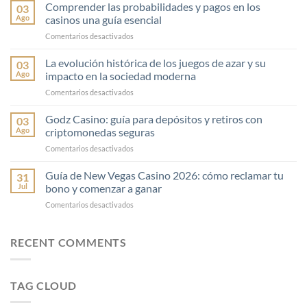
esenciales
Comprender las probabilidades y pagos en los
03
de
Ago
casinos una guía esencial
gestión
en
Comentarios desactivados
financiera
Comprender
en
las
La evolución histórica de los juegos de azar y su
el
03
probabilidades
juego
Ago
impacto en la sociedad moderna
y
para
en
Comentarios desactivados
pagos
potenciar
La
en
tus
evolución
Godz Casino: guía para depósitos y retiros con
los
03
apuestas
histórica
casinos
Ago
criptomonedas seguras
con
de
una
Rainbet
en
Comentarios desactivados
los
guía
Casino
Godz
juegos
esencial
Casino:
Guía de New Vegas Casino 2026: cómo reclamar tu
de
31
guía
azar
Jul
bono y comenzar a ganar
para
y
en
Comentarios desactivados
depósitos
su
Guía
y
impacto
de
retiros
en
New
RECENT COMMENTS
con
la
Vegas
criptomonedas
sociedad
Casino
seguras
moderna
2026:
TAG CLOUD
cómo
reclamar