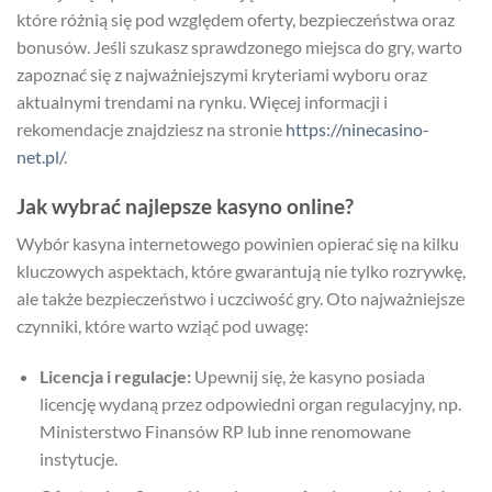
które różnią się pod względem oferty, bezpieczeństwa oraz
bonusów. Jeśli szukasz sprawdzonego miejsca do gry, warto
zapoznać się z najważniejszymi kryteriami wyboru oraz
aktualnymi trendami na rynku. Więcej informacji i
rekomendacje znajdziesz na stronie
https://ninecasino-
net.pl/
.
Jak wybrać najlepsze kasyno online?
Wybór kasyna internetowego powinien opierać się na kilku
kluczowych aspektach, które gwarantują nie tylko rozrywkę,
ale także bezpieczeństwo i uczciwość gry. Oto najważniejsze
czynniki, które warto wziąć pod uwagę:
Licencja i regulacje:
Upewnij się, że kasyno posiada
licencję wydaną przez odpowiedni organ regulacyjny, np.
Ministerstwo Finansów RP lub inne renomowane
instytucje.