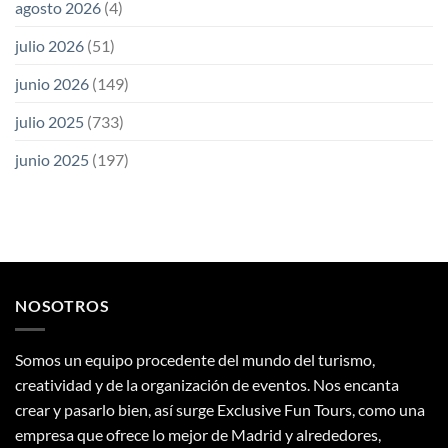
agosto 2026
(4)
julio 2026
(51)
junio 2026
(149)
julio 2025
(733)
junio 2025
(197)
NOSOTROS
Somos un equipo procedente del mundo del turismo,
creatividad y de la organización de eventos. Nos encanta
crear y pasarlo bien, así surge Exclusive Fun Tours, como una
empresa que ofrece lo mejor de Madrid y alrededores,