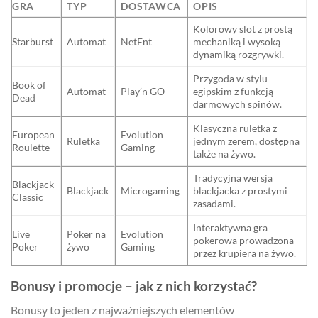
GRA
TYP
DOSTAWCA
OPIS
Kolorowy slot z prostą
Starburst
Automat
NetEnt
mechaniką i wysoką
dynamiką rozgrywki.
Przygoda w stylu
Book of
Automat
Play’n GO
egipskim z funkcją
Dead
darmowych spinów.
Klasyczna ruletka z
European
Evolution
Ruletka
jednym zerem, dostępna
Roulette
Gaming
także na żywo.
Tradycyjna wersja
Blackjack
Blackjack
Microgaming
blackjacka z prostymi
Classic
zasadami.
Interaktywna gra
Live
Poker na
Evolution
pokerowa prowadzona
Poker
żywo
Gaming
przez krupiera na żywo.
Bonusy i promocje – jak z nich korzystać?
Bonusy to jeden z najważniejszych elementów