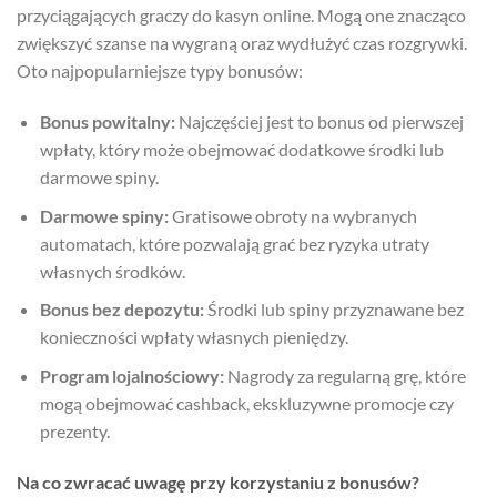
przyciągających graczy do kasyn online. Mogą one znacząco
zwiększyć szanse na wygraną oraz wydłużyć czas rozgrywki.
Oto najpopularniejsze typy bonusów:
Bonus powitalny:
Najczęściej jest to bonus od pierwszej
wpłaty, który może obejmować dodatkowe środki lub
darmowe spiny.
Darmowe spiny:
Gratisowe obroty na wybranych
automatach, które pozwalają grać bez ryzyka utraty
własnych środków.
Bonus bez depozytu:
Środki lub spiny przyznawane bez
konieczności wpłaty własnych pieniędzy.
Program lojalnościowy:
Nagrody za regularną grę, które
mogą obejmować cashback, ekskluzywne promocje czy
prezenty.
Na co zwracać uwagę przy korzystaniu z bonusów?