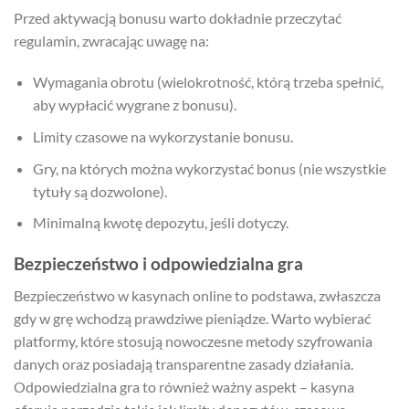
Przed aktywacją bonusu warto dokładnie przeczytać
regulamin, zwracając uwagę na:
Wymagania obrotu (wielokrotność, którą trzeba spełnić,
aby wypłacić wygrane z bonusu).
Limity czasowe na wykorzystanie bonusu.
Gry, na których można wykorzystać bonus (nie wszystkie
tytuły są dozwolone).
Minimalną kwotę depozytu, jeśli dotyczy.
Bezpieczeństwo i odpowiedzialna gra
Bezpieczeństwo w kasynach online to podstawa, zwłaszcza
gdy w grę wchodzą prawdziwe pieniądze. Warto wybierać
platformy, które stosują nowoczesne metody szyfrowania
danych oraz posiadają transparentne zasady działania.
Odpowiedzialna gra to również ważny aspekt – kasyna