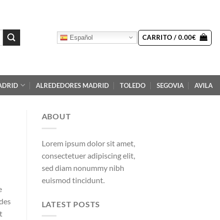
CARRITO /
0.00
€
Español
ADRID
ALREDEDORES MADRID
TOLEDO
SEGOVIA
AVILA
ABOUT
Lorem ipsum dolor sit amet,
consectetuer adipiscing elit,
sed diam nonummy nibh
euismod tincidunt.
e
 des
LATEST POSTS
t