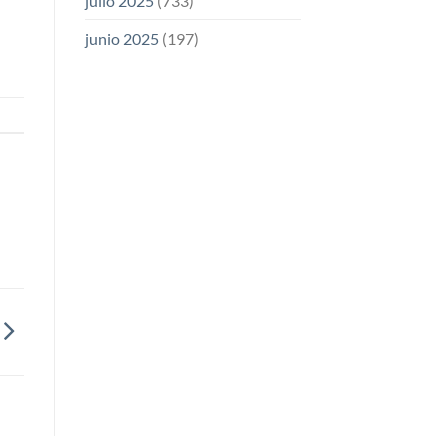
julio 2025
(733)
junio 2025
(197)