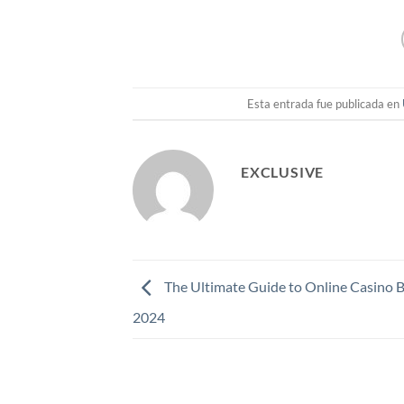
Esta entrada fue publicada en
EXCLUSIVE
The Ultimate Guide to Online Casino 
2024