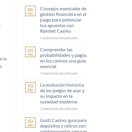
Consejos esenciales de
06
Ago
gestión financiera en el
juego para potenciar
s
tus apuestas con
Rainbet Casino
en
Comentarios desactivados
Consejos
esenciales
Comprender las
03
de
Ago
probabilidades y pagos
e la
gestión
en los casinos una guía
financiera
s.
esencial
en
el
en
Comentarios desactivados
juego
Comprender
para
las
La evolución histórica
03
potenciar
probabilidades
Ago
de los juegos de azar y
tus
y
su impacto en la
apuestas
pagos
sociedad moderna
con
en
Rainbet
los
en
Comentarios desactivados
Casino
casinos
La
una
evolución
Godz Casino: guía para
03
guía
histórica
Ago
depósitos y retiros con
esencial
de
criptomonedas seguras