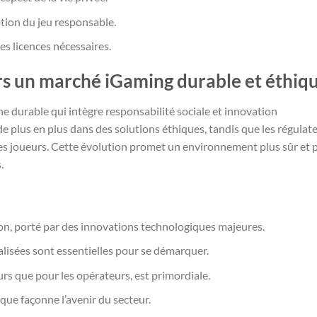
tion du jeu responsable.
s licences nécessaires.
ers un marché iGaming durable et éthiq
e durable qui intègre responsabilité sociale et innovation
e plus en plus dans des solutions éthiques, tandis que les régulat
les joueurs. Cette évolution promet un environnement plus sûr et 
.
on, porté par des innovations technologiques majeures.
lisées sont essentielles pour se démarquer.
urs que pour les opérateurs, est primordiale.
ique façonne l’avenir du secteur.