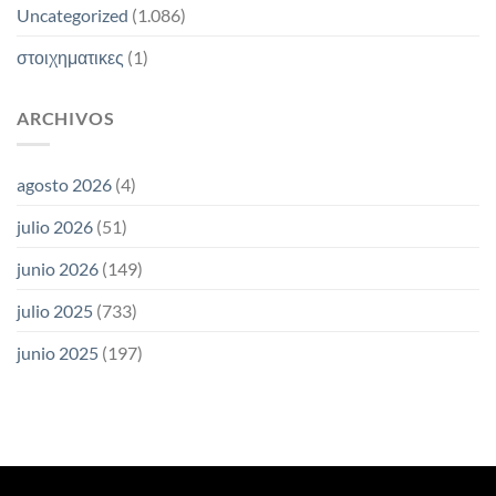
Uncategorized
(1.086)
στοιχηματικες
(1)
ARCHIVOS
agosto 2026
(4)
julio 2026
(51)
junio 2026
(149)
julio 2025
(733)
junio 2025
(197)