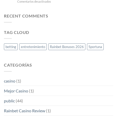
en
Comentarios desactivados
depósitos
su
Guía
y
impacto
de
retiros
en
New
RECENT COMMENTS
con
la
Vegas
criptomonedas
sociedad
Casino
seguras
moderna
2026:
TAG CLOUD
cómo
reclamar
tu
bono
betting
entretenimiento
Rainbet Bonuses 2026
Sportuna
y
comenzar
a
ganar
CATEGORÍAS
casino
(1)
Mejor Casino
(1)
public
(44)
Rainbet Casino Review
(1)