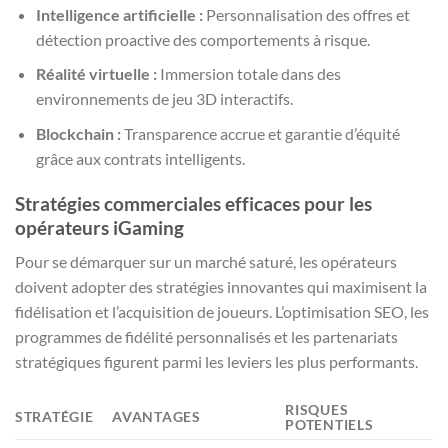
Intelligence artificielle :
Personnalisation des offres et
détection proactive des comportements à risque.
Réalité virtuelle :
Immersion totale dans des
environnements de jeu 3D interactifs.
Blockchain :
Transparence accrue et garantie d’équité
grâce aux contrats intelligents.
Stratégies commerciales efficaces pour les
opérateurs iGaming
Pour se démarquer sur un marché saturé, les opérateurs
doivent adopter des stratégies innovantes qui maximisent la
fidélisation et l’acquisition de joueurs. L’optimisation SEO, les
programmes de fidélité personnalisés et les partenariats
stratégiques figurent parmi les leviers les plus performants.
RISQUES
STRATÉGIE
AVANTAGES
POTENTIELS