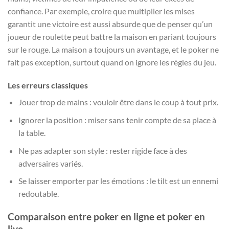
confiance. Par exemple, croire que multiplier les mises
garantit une victoire est aussi absurde que de penser qu’un
joueur de roulette peut battre la maison en pariant toujours
sur le rouge. La maison a toujours un avantage, et le poker ne
fait pas exception, surtout quand on ignore les règles du jeu.
Les erreurs classiques
Jouer trop de mains : vouloir être dans le coup à tout prix.
Ignorer la position : miser sans tenir compte de sa place à
la table.
Ne pas adapter son style : rester rigide face à des
adversaires variés.
Se laisser emporter par les émotions : le tilt est un ennemi
redoutable.
Comparaison entre poker en ligne et poker en
live