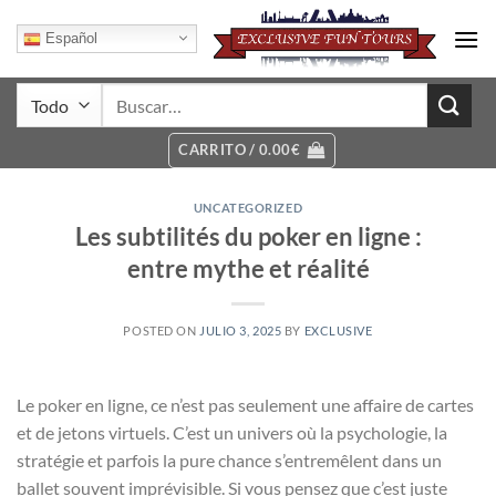
Saltar
al
Español
contenido
Buscar
por:
CARRITO /
0.00
€
UNCATEGORIZED
Les subtilités du poker en ligne :
entre mythe et réalité
POSTED ON
JULIO 3, 2025
BY
EXCLUSIVE
Le poker en ligne, ce n’est pas seulement une affaire de cartes
et de jetons virtuels. C’est un univers où la psychologie, la
stratégie et parfois la pure chance s’entremêlent dans un
ballet souvent imprévisible. Si vous pensez que c’est juste