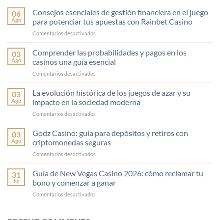
Consejos esenciales de gestión financiera en el juego
06
Ago
para potenciar tus apuestas con Rainbet Casino
en
Comentarios desactivados
Consejos
esenciales
Comprender las probabilidades y pagos en los
03
de
Ago
casinos una guía esencial
gestión
en
Comentarios desactivados
financiera
Comprender
en
las
La evolución histórica de los juegos de azar y su
el
03
probabilidades
juego
Ago
impacto en la sociedad moderna
y
para
en
Comentarios desactivados
pagos
potenciar
La
en
tus
evolución
Godz Casino: guía para depósitos y retiros con
los
03
apuestas
histórica
casinos
Ago
criptomonedas seguras
con
de
una
Rainbet
en
Comentarios desactivados
los
guía
Casino
Godz
juegos
esencial
Casino:
Guía de New Vegas Casino 2026: cómo reclamar tu
de
31
guía
azar
Jul
bono y comenzar a ganar
para
y
en
Comentarios desactivados
depósitos
su
Guía
y
impacto
de
retiros
en
New