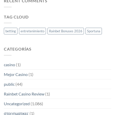
RECENT COMMENTS
con
la
Vegas
criptomonedas
sociedad
Casino
seguras
moderna
2026:
TAG CLOUD
cómo
reclamar
tu
bono
betting
entretenimiento
Rainbet Bonuses 2026
Sportuna
y
comenzar
a
ganar
CATEGORÍAS
casino
(1)
Mejor Casino
(1)
public
(44)
Rainbet Casino Review
(1)
Uncategorized
(1.086)
στοιχηματικες
(1)