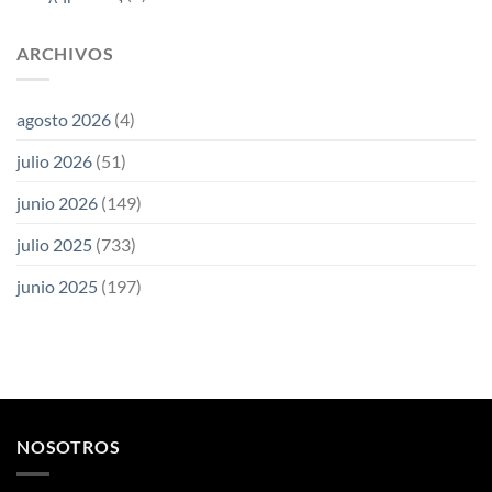
ARCHIVOS
agosto 2026
(4)
julio 2026
(51)
junio 2026
(149)
julio 2025
(733)
junio 2025
(197)
NOSOTROS