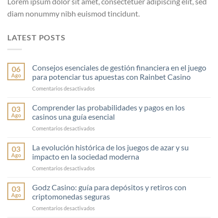
Lorem ipsum dolor sit amet, consectetuer adipiscing elit, sed
diam nonummy nibh euismod tincidunt.
LATEST POSTS
Consejos esenciales de gestión financiera en el juego
06
Ago
para potenciar tus apuestas con Rainbet Casino
en
Comentarios desactivados
Consejos
esenciales
Comprender las probabilidades y pagos en los
03
de
Ago
casinos una guía esencial
gestión
en
Comentarios desactivados
financiera
Comprender
en
las
La evolución histórica de los juegos de azar y su
el
03
probabilidades
juego
Ago
impacto en la sociedad moderna
y
para
en
Comentarios desactivados
pagos
potenciar
La
en
tus
evolución
Godz Casino: guía para depósitos y retiros con
los
03
apuestas
histórica
casinos
Ago
criptomonedas seguras
con
de
una
Rainbet
en
Comentarios desactivados
los
guía
Casino
Godz
juegos