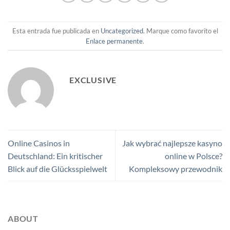
Esta entrada fue publicada en
Uncategorized
. Marque como favorito el
Enlace permanente
.
EXCLUSIVE
Online Casinos in
Jak wybrać najlepsze kasyno
Deutschland: Ein kritischer
online w Polsce?
Blick auf die Glücksspielwelt
Kompleksowy przewodnik
ABOUT