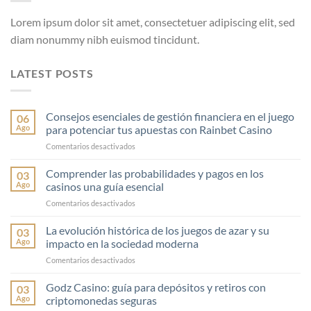
Lorem ipsum dolor sit amet, consectetuer adipiscing elit, sed
diam nonummy nibh euismod tincidunt.
LATEST POSTS
Consejos esenciales de gestión financiera en el juego
06
Ago
para potenciar tus apuestas con Rainbet Casino
en
Comentarios desactivados
Consejos
esenciales
Comprender las probabilidades y pagos en los
03
de
Ago
casinos una guía esencial
gestión
en
Comentarios desactivados
financiera
Comprender
en
las
La evolución histórica de los juegos de azar y su
el
03
probabilidades
juego
Ago
impacto en la sociedad moderna
y
para
en
Comentarios desactivados
pagos
potenciar
La
en
tus
evolución
Godz Casino: guía para depósitos y retiros con
los
03
apuestas
histórica
casinos
Ago
criptomonedas seguras
con
de
una
Rainbet