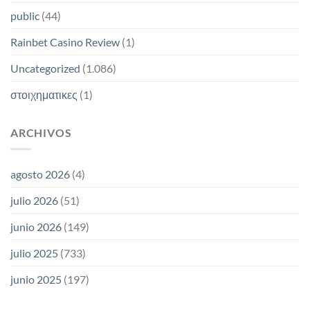
public
(44)
Rainbet Casino Review
(1)
Uncategorized
(1.086)
στοιχηματικες
(1)
ARCHIVOS
agosto 2026
(4)
julio 2026
(51)
junio 2026
(149)
julio 2025
(733)
junio 2025
(197)