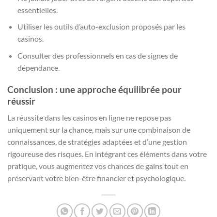
essentielles.
Utiliser les outils d’auto-exclusion proposés par les
casinos.
Consulter des professionnels en cas de signes de
dépendance.
Conclusion : une approche équilibrée pour
réussir
La réussite dans les casinos en ligne ne repose pas
uniquement sur la chance, mais sur une combinaison de
connaissances, de stratégies adaptées et d’une gestion
rigoureuse des risques. En intégrant ces éléments dans votre
pratique, vous augmentez vos chances de gains tout en
préservant votre bien-être financier et psychologique.