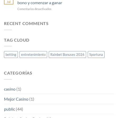
guía
azar
Jul
bono y comenzar a ganar
para
y
en
Comentarios desactivados
depósitos
su
Guía
y
impacto
de
retiros
en
New
RECENT COMMENTS
con
la
Vegas
criptomonedas
sociedad
Casino
seguras
moderna
2026:
TAG CLOUD
cómo
reclamar
tu
bono
betting
entretenimiento
Rainbet Bonuses 2026
Sportuna
y
comenzar
a
ganar
CATEGORÍAS
casino
(1)
Mejor Casino
(1)
public
(44)