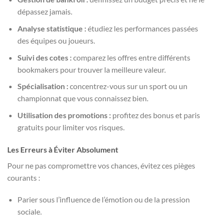
dépassez jamais.
Analyse statistique :
étudiez les performances passées
des équipes ou joueurs.
Suivi des cotes :
comparez les offres entre différents
bookmakers pour trouver la meilleure valeur.
Spécialisation :
concentrez-vous sur un sport ou un
championnat que vous connaissez bien.
Utilisation des promotions :
profitez des bonus et paris
gratuits pour limiter vos risques.
Les Erreurs à Éviter Absolument
Pour ne pas compromettre vos chances, évitez ces pièges
courants :
Parier sous l’influence de l’émotion ou de la pression
sociale.