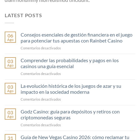
LATEST POSTS
Consejos esenciales de gestión financiera en el juego
06
Ago
para potenciar tus apuestas con Rainbet Casino
en
Comentarios desactivados
Consejos
esenciales
Comprender las probabilidades y pagos en los
03
de
Ago
casinos una guía esencial
gestión
en
Comentarios desactivados
financiera
Comprender
en
las
La evolución histórica de los juegos de azar y su
el
03
probabilidades
juego
Ago
impacto en la sociedad moderna
y
para
en
Comentarios desactivados
pagos
potenciar
La
en
tus
evolución
Godz Casino: guía para depósitos y retiros con
los
03
apuestas
histórica
casinos
Ago
criptomonedas seguras
con
de
una
Rainbet
en
Comentarios desactivados
los
guía
Casino
Godz
juegos
esencial
Casino:
Guía de New Vegas Casino 2026: cómo reclamar tu
de
31