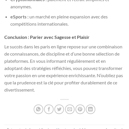
anonymes.
eSports :
un marché en pleine expansion avec des
compétitions internationales.
Conclusion : Parier avec Sagesse et Plaisir
Le succès dans les paris en ligne repose sur une combinaison
de connaissances, de discipline et d’une bonne sélection de
plateformes. En vous informant régulièrement et en
adoptant des stratégies réfléchies, vous pouvez transformer
votre passion en une expérience enrichissante. N’oubliez pas
que la prudence est la clé pour profiter durablement de ce
divertissement.