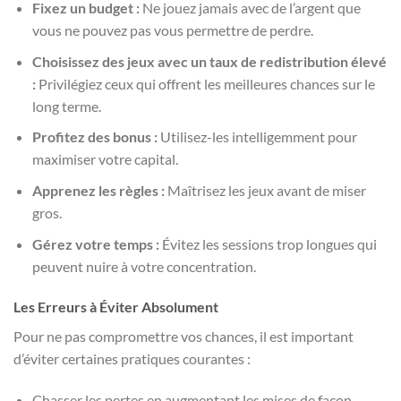
Fixez un budget :
Ne jouez jamais avec de l’argent que
vous ne pouvez pas vous permettre de perdre.
Choisissez des jeux avec un taux de redistribution élevé
:
Privilégiez ceux qui offrent les meilleures chances sur le
long terme.
Profitez des bonus :
Utilisez-les intelligemment pour
maximiser votre capital.
Apprenez les règles :
Maîtrisez les jeux avant de miser
gros.
Gérez votre temps :
Évitez les sessions trop longues qui
peuvent nuire à votre concentration.
Les Erreurs à Éviter Absolument
Pour ne pas compromettre vos chances, il est important
d’éviter certaines pratiques courantes :
Chasser les pertes en augmentant les mises de façon