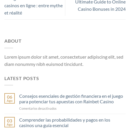
Ultimate Guide to Online
casinos en ligne : entre mythe
Casino Bonuses in 2024
et réalité
ABOUT
Lorem ipsum dolor sit amet, consectetuer adipiscing elit, sed
diam nonummy nibh euismod tincidunt.
LATEST POSTS
Consejos esenciales de gestión financiera en el juego
06
Ago
para potenciar tus apuestas con Rainbet Casino
en
Comentarios desactivados
Consejos
esenciales
Comprender las probabilidades y pagos en los
03
de
Ago
casinos una guía esencial
gestión