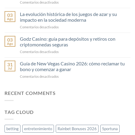
en
Comentarios desactivados
financiera
Comprender
en
las
La evolución histórica de los juegos de azar y su
el
03
probabilidades
juego
Ago
impacto en la sociedad moderna
y
para
en
Comentarios desactivados
pagos
potenciar
La
en
tus
evolución
Godz Casino: guía para depósitos y retiros con
los
03
apuestas
histórica
casinos
Ago
criptomonedas seguras
con
de
una
Rainbet
en
Comentarios desactivados
los
guía
Casino
Godz
juegos
esencial
Casino:
Guía de New Vegas Casino 2026: cómo reclamar tu
de
31
guía
azar
Jul
bono y comenzar a ganar
para
y
en
Comentarios desactivados
depósitos
su
Guía
y
impacto
de
retiros
en
New
RECENT COMMENTS
con
la
Vegas
criptomonedas
sociedad
Casino
seguras
moderna
2026:
TAG CLOUD
cómo
reclamar
tu
bono
betting
entretenimiento
Rainbet Bonuses 2026
Sportuna
y