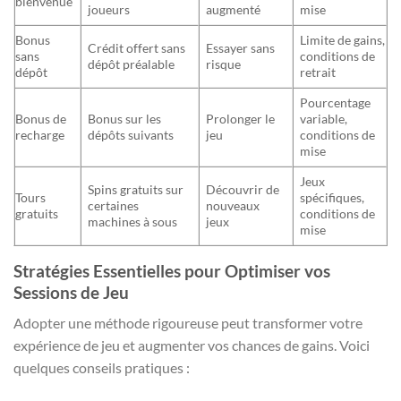
bienvenue
joueurs
augmenté
mise
Bonus
Limite de gains,
Crédit offert sans
Essayer sans
sans
conditions de
dépôt préalable
risque
dépôt
retrait
Pourcentage
Bonus de
Bonus sur les
Prolonger le
variable,
recharge
dépôts suivants
jeu
conditions de
mise
Jeux
Spins gratuits sur
Découvrir de
Tours
spécifiques,
certaines
nouveaux
gratuits
conditions de
machines à sous
jeux
mise
Stratégies Essentielles pour Optimiser vos
Sessions de Jeu
Adopter une méthode rigoureuse peut transformer votre
expérience de jeu et augmenter vos chances de gains. Voici
quelques conseils pratiques :