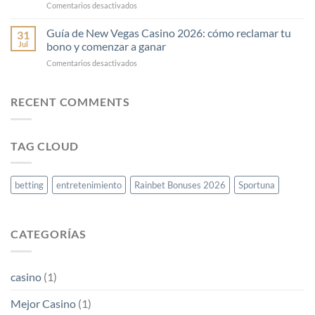
en
Comentarios desactivados
los
guía
Casino
Godz
juegos
esencial
Casino:
Guía de New Vegas Casino 2026: cómo reclamar tu
de
31
guía
azar
Jul
bono y comenzar a ganar
para
y
en
Comentarios desactivados
depósitos
su
Guía
y
impacto
de
retiros
en
New
RECENT COMMENTS
con
la
Vegas
criptomonedas
sociedad
Casino
seguras
moderna
2026:
TAG CLOUD
cómo
reclamar
tu
bono
betting
entretenimiento
Rainbet Bonuses 2026
Sportuna
y
comenzar
a
ganar
CATEGORÍAS
casino
(1)
Mejor Casino
(1)