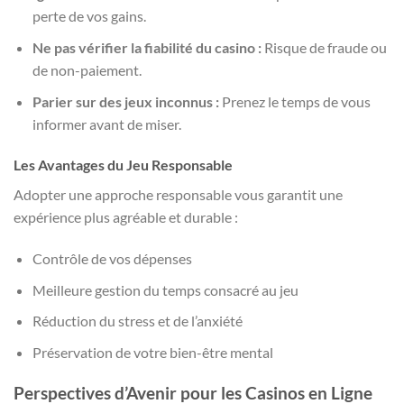
perte de vos gains.
Ne pas vérifier la fiabilité du casino :
Risque de fraude ou
de non-paiement.
Parier sur des jeux inconnus :
Prenez le temps de vous
informer avant de miser.
Les Avantages du Jeu Responsable
Adopter une approche responsable vous garantit une
expérience plus agréable et durable :
Contrôle de vos dépenses
Meilleure gestion du temps consacré au jeu
Réduction du stress et de l’anxiété
Préservation de votre bien-être mental
Perspectives d’Avenir pour les Casinos en Ligne