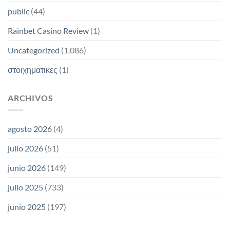
public
(44)
Rainbet Casino Review
(1)
Uncategorized
(1.086)
στοιχηματικες
(1)
ARCHIVOS
agosto 2026
(4)
julio 2026
(51)
junio 2026
(149)
julio 2025
(733)
junio 2025
(197)