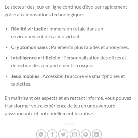
Le secteur des jeux en ligne continue d’évoluer rapidement
grâce aux innovations technologiques :
Réalité virtuelle :
Immersion totale dans un
environnement de casino virtuel.
Cryptomonnaies :
Paiements plus rapides et anonymes.
Intelligence artificielle :
Personnalisation des offres et
détection des comportements à risque.
Jeux mobiles :
Accessibilité accrue via smartphones et
tablettes.
En maîtrisant ces aspects et en restant informé, vous pouvez
transformer votre expérience de jeu en une aventure
passionnante et potentiellement lucrative.