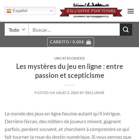
Saltar
al
Español
contenido
Buscar
por:
CARRITO /
0.00
€
UNCATEGORIZED
Les mystères du jeu en ligne : entre
passion et scepticisme
POSTED ON
JULIO 3, 2025
BY
EXCLUSIVE
Le monde des jeux en ligne fascine autant qu’il intrigue.
Derrière l’écran, des milliers de joueurs misent, gagnent
parfois, perdent souvent, et cherchent à comprendre ce qui
fait tourner la roue du destin numérique. Si vous pensez que