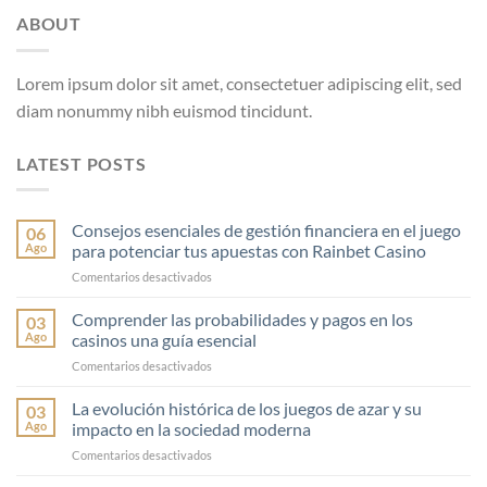
ABOUT
Lorem ipsum dolor sit amet, consectetuer adipiscing elit, sed
diam nonummy nibh euismod tincidunt.
LATEST POSTS
Consejos esenciales de gestión financiera en el juego
06
Ago
para potenciar tus apuestas con Rainbet Casino
en
Comentarios desactivados
Consejos
esenciales
Comprender las probabilidades y pagos en los
03
de
Ago
casinos una guía esencial
gestión
en
Comentarios desactivados
financiera
Comprender
en
las
La evolución histórica de los juegos de azar y su
el
03
probabilidades
juego
Ago
impacto en la sociedad moderna
y
para
en
Comentarios desactivados
pagos
potenciar
La
en
tus