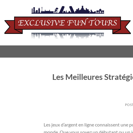
Saltar
al
contenido
Les Meilleures Stratég
POS
Les jeux d’argent en ligne connaissent une po
monde. Que vous soyez un débutant ou un jo