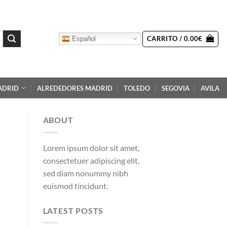
CARRITO /
0.00
€
Español
ADRID
ALREDEDORES MADRID
TOLEDO
SEGOVIA
AVILA
ABOUT
Lorem ipsum dolor sit amet,
consectetuer adipiscing elit,
sed diam nonummy nibh
euismod tincidunt.
LATEST POSTS