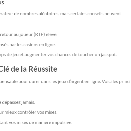
us
rateur de nombres aléatoires, mais certains conseils peuvent
retour au joueur (RTP) élevé.
sés par les casinos en ligne.
mps de jeu et augmenter vos chances de toucher un jackpot.
Clé de la Réussite
ensable pour durer dans les jeux d’argent en ligne. Voici les princ
e dépassez jamais.
our mieux contrôler vos mises.
ant vos mises de manière impulsive.