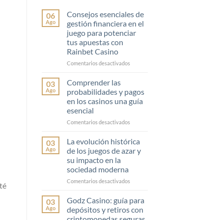
Consejos esenciales de
06
Ago
gestión financiera en el
juego para potenciar
tus apuestas con
Rainbet Casino
en
Comentarios desactivados
Consejos
esenciales
Comprender las
03
de
Ago
probabilidades y pagos
gestión
en los casinos una guía
financiera
esencial
en
el
en
Comentarios desactivados
juego
Comprender
para
las
La evolución histórica
03
potenciar
probabilidades
Ago
de los juegos de azar y
tus
y
su impacto en la
apuestas
pagos
sociedad moderna
con
en
Rainbet
los
en
Comentarios desactivados
té
Casino
casinos
La
una
evolución
Godz Casino: guía para
03
guía
histórica
Ago
depósitos y retiros con
esencial
de
criptomonedas seguras