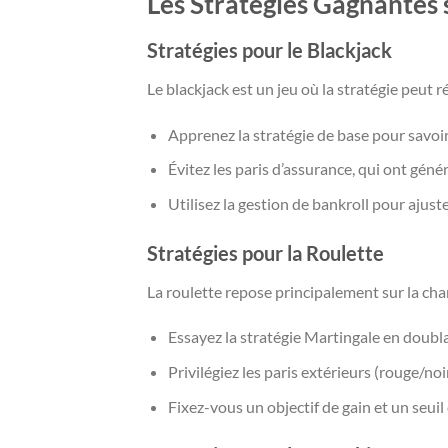
Les Stratégies Gagnantes 
Stratégies pour le Blackjack
Le blackjack est un jeu où la stratégie peut r
Apprenez la stratégie de base pour savoir 
Évitez les paris d’assurance, qui ont gén
Utilisez la gestion de bankroll pour ajust
Stratégies pour la Roulette
La roulette repose principalement sur la cha
Essayez la stratégie Martingale en doubl
Privilégiez les paris extérieurs (rouge/no
Fixez-vous un objectif de gain et un seuil