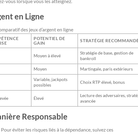
tez-vous lorsque vous les atteignez.
ent en Ligne
omparatif des jeux d’argent en ligne
ÉTENCE
POTENTIEL DE
STRATÉGIE RECOMMAND
ISE
GAIN
Stratégie de base, gestion de
Moyen à élevé
bankroll
Moyen
Martingale, paris extérieurs
Variable, jackpots
Choix RTP élevé, bonus
possibles
Lecture des adversaires, straté
levée
Élevé
avancée
anière Responsable
 Pour éviter les risques liés à la dépendance, suivez ces