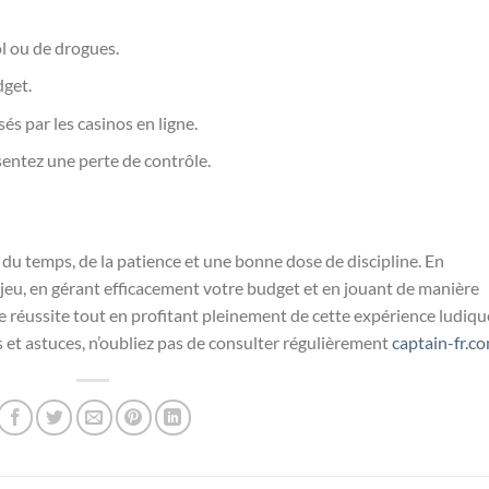
ol ou de drogues.
dget.
és par les casinos en ligne.
sentez une perte de contrôle.
 du temps, de la patience et une bonne dose de discipline. En
 jeu, en gérant efficacement votre budget et en jouant de manière
réussite tout en profitant pleinement de cette expérience ludiqu
 et astuces, n’oubliez pas de consulter régulièrement
captain-fr.c