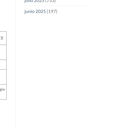
julio 2025
(733)
junio 2025
(197)
ÉE
gie