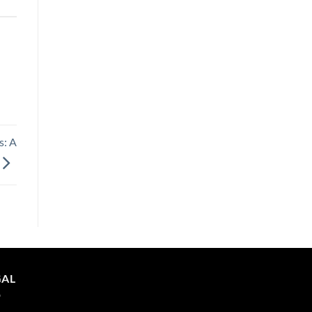
s: A
GAL