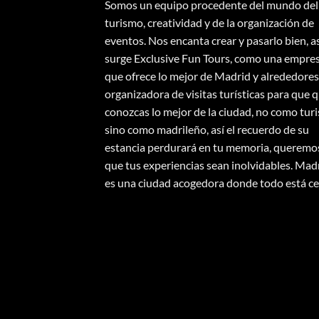
Somos un equipo procedente del mundo del
turismo, creatividad y de la organización de
eventos. Nos encanta crear y pasarlo bien, a
surge Exclusive Fun Tours, como una empre
que ofrece lo mejor de Madrid y alrededores
organizadora de visitas turísticas para que 
conozcas lo mejor de la ciudad, no como turi
sino como madrileño, así el recuerdo de su
estancia perdurará en tu memoria, queremo
que tus experiencias sean inolvidables. Mad
es una ciudad acogedora donde todo está ce