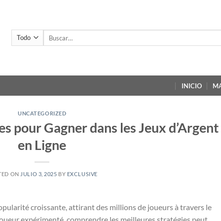
Buscar
por:
INICIO
M
UNCATEGORIZED
ies pour Gagner dans les Jeux d’Argent
en Ligne
TED ON
JULIO 3, 2025
BY
EXCLUSIVE
pularité croissante, attirant des millions de joueurs à travers le
ueur expérimenté, comprendre les meilleures stratégies peut