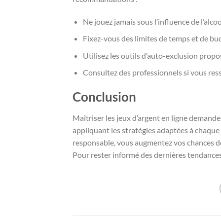
Ne jouez jamais sous l’influence de l’alco
Fixez-vous des limites de temps et de bu
Utilisez les outils d’auto-exclusion propos
Consultez des professionnels si vous res
Conclusion
Maîtriser les jeux d’argent en ligne demande
appliquant les stratégies adaptées à chaque
responsable, vous augmentez vos chances de 
Pour rester informé des dernières tendances